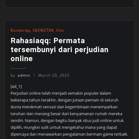
Bandarqq
,
SBOBET88
,
Slot
Rahasiaqq: Permata
tersembunyi dari perjudian
online
by
admin
March 20, 2025
[ad_1]
Perjudian online telah menjadi semakin populer dalam
beberapa tahun terakhir, dengan jutaan pemain di seluruh
dunia menikmati sensasi dan kegembiraan menempatkan
taruhan dan menang besar dari kenyamanan rumah mereka
sendiri. Namun, dengan begitu banyak situs judi online untuk
dipilih, mungkin sulit untuk mengetahui mana yang dapat
dipercaya dan menawarkan pengalaman bermain game terbaik.