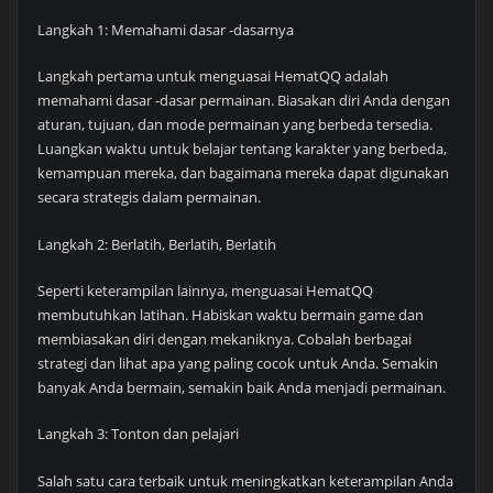
Langkah 1: Memahami dasar -dasarnya
Langkah pertama untuk menguasai HematQQ adalah
memahami dasar -dasar permainan. Biasakan diri Anda dengan
aturan, tujuan, dan mode permainan yang berbeda tersedia.
Luangkan waktu untuk belajar tentang karakter yang berbeda,
kemampuan mereka, dan bagaimana mereka dapat digunakan
secara strategis dalam permainan.
Langkah 2: Berlatih, Berlatih, Berlatih
Seperti keterampilan lainnya, menguasai HematQQ
membutuhkan latihan. Habiskan waktu bermain game dan
membiasakan diri dengan mekaniknya. Cobalah berbagai
strategi dan lihat apa yang paling cocok untuk Anda. Semakin
banyak Anda bermain, semakin baik Anda menjadi permainan.
Langkah 3: Tonton dan pelajari
Salah satu cara terbaik untuk meningkatkan keterampilan Anda