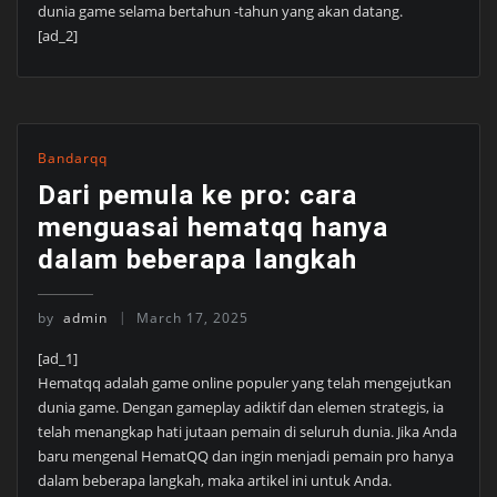
dunia game selama bertahun -tahun yang akan datang.
[ad_2]
Bandarqq
Dari pemula ke pro: cara
menguasai hematqq hanya
dalam beberapa langkah
by
admin
March 17, 2025
[ad_1]
Hematqq adalah game online populer yang telah mengejutkan
dunia game. Dengan gameplay adiktif dan elemen strategis, ia
telah menangkap hati jutaan pemain di seluruh dunia. Jika Anda
baru mengenal HematQQ dan ingin menjadi pemain pro hanya
dalam beberapa langkah, maka artikel ini untuk Anda.