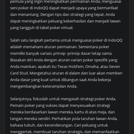
pemula yang ingin meningkatkan permainan Anda, menguasai
seni poker di IndoQQ dapat menjadi upaya yang bermanfaat
dan menantang. Dengan tips dan strategi yang tepat, Anda
dapat meningkatkan peluang keberhasilan dan menjadi lawan
yang tangguh di tabel poker virtual.
Salah satu langkah pertama untuk menguasai poker di IndoQQ
adalah memahami aturan permainan. Sementara poker
memiliki banyak variasi, prinsip -prinsip dasar tetap sama.
Biasakan diri Anda dengan aturan varian poker spesifik yang
Anda mainkan, apakah itu Texas Hold’em, Omaha, atau Seven
Card Stud. Mengetahui aturan di dalam dan luar akan memberi
Anda dasar yang kuat untuk dibangun saat Anda bekerja
mengembangkan keterampilan Anda.
Selanjutnya, fokuslah untuk mengasah strategi poker Anda.
Pemain poker yang sukses dapat menyesuaikan strategi
mereka berdasarkan lawan mereka, kartu di atas meja, dan
tangan mereka sendiri. Perhatikan pola taruhan lawan Anda,
bahasa tubuh, dan kecenderungan. Cari peluang untuk
menggertak, membuat taruhan strategis, dan memanfaatkan