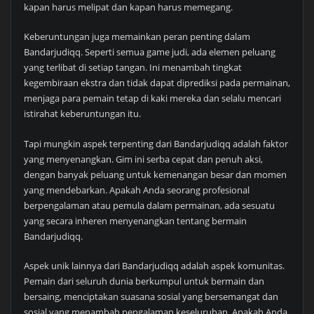
kapan harus melipat dan kapan harus memegang.
Keberuntungan juga memainkan peran penting dalam
Bandarjudiqq. Seperti semua game judi, ada elemen peluang
yang terlibat di setiap tangan. Ini menambah tingkat
kegembiraan ekstra dan tidak dapat diprediksi pada permainan,
menjaga para pemain tetap di kaki mereka dan selalu mencari
istirahat keberuntungan itu.
Tapi mungkin aspek terpenting dari Bandarjudiqq adalah faktor
yang menyenangkan. Gim ini serba cepat dan penuh aksi,
dengan banyak peluang untuk kemenangan besar dan momen
yang mendebarkan. Apakah Anda seorang profesional
berpengalaman atau pemula dalam permainan, ada sesuatu
yang secara inheren menyenangkan tentang bermain
Bandarjudiqq.
Aspek unik lainnya dari Bandarjudiqq adalah aspek komunitas.
Pemain dari seluruh dunia berkumpul untuk bermain dan
bersaing, menciptakan suasana sosial yang bersemangat dan
sosial yang menambah pengalaman keseluruhan. Apakah Anda