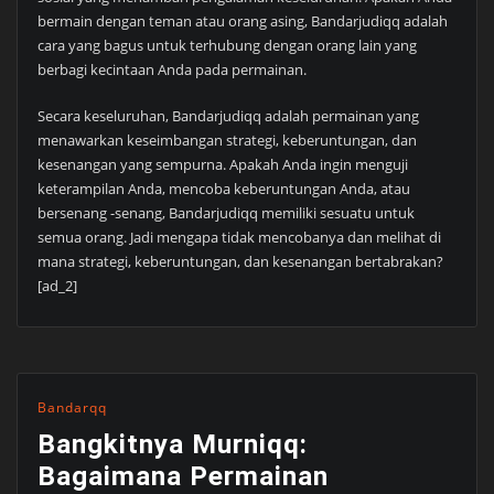
bermain dengan teman atau orang asing, Bandarjudiqq adalah
cara yang bagus untuk terhubung dengan orang lain yang
berbagi kecintaan Anda pada permainan.
Secara keseluruhan, Bandarjudiqq adalah permainan yang
menawarkan keseimbangan strategi, keberuntungan, dan
kesenangan yang sempurna. Apakah Anda ingin menguji
keterampilan Anda, mencoba keberuntungan Anda, atau
bersenang -senang, Bandarjudiqq memiliki sesuatu untuk
semua orang. Jadi mengapa tidak mencobanya dan melihat di
mana strategi, keberuntungan, dan kesenangan bertabrakan?
[ad_2]
Bandarqq
Bangkitnya Murniqq:
Bagaimana Permainan