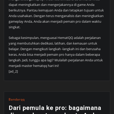
dapat meningkatkan dan mengerjakannya di game Anda
berikutnya. Pantau kemajuan Anda dan tetapkan tujuan untuk
Anda usahakan. Dengan terus menganalisis dan meningkatkan
gameplay Anda, Anda akan menjadi pemain pro dalam waktu
singkat.
Sebagai kesimpulan, menguasai HematQQ adalah perjalanan
yang membutuhkan dedikasi, latihan, dan kemauan untuk
belajar. Dengan mengikuti langkah -langkah ini dan berusaha
keras, Anda bisa menjadi pemain pro hanya dalam beberapa
langkah. Jadi, tunggu apa lagi? Mulailah perjalanan Anda untuk
menjadi master hematqq hari ini!
[ad_2]
Bandarqq
Dari pemula ke pro: bagaimana