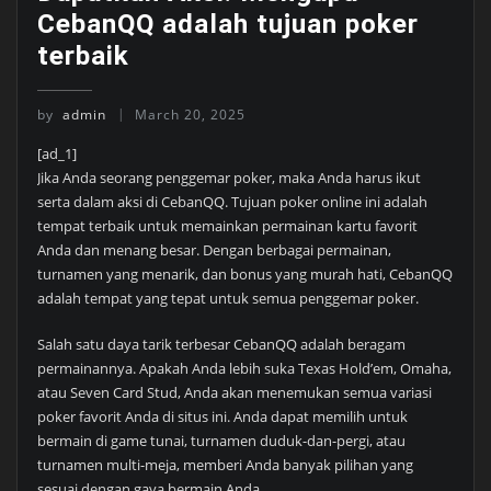
CebanQQ adalah tujuan poker
terbaik
by
admin
March 20, 2025
[ad_1]
Jika Anda seorang penggemar poker, maka Anda harus ikut
serta dalam aksi di CebanQQ. Tujuan poker online ini adalah
tempat terbaik untuk memainkan permainan kartu favorit
Anda dan menang besar. Dengan berbagai permainan,
turnamen yang menarik, dan bonus yang murah hati, CebanQQ
adalah tempat yang tepat untuk semua penggemar poker.
Salah satu daya tarik terbesar CebanQQ adalah beragam
permainannya. Apakah Anda lebih suka Texas Hold’em, Omaha,
atau Seven Card Stud, Anda akan menemukan semua variasi
poker favorit Anda di situs ini. Anda dapat memilih untuk
bermain di game tunai, turnamen duduk-dan-pergi, atau
turnamen multi-meja, memberi Anda banyak pilihan yang
sesuai dengan gaya bermain Anda.