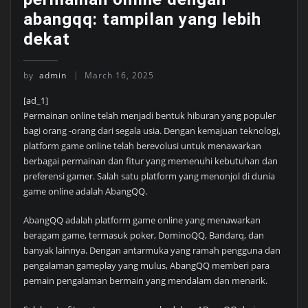
abangqq: tampilan yang lebih
dekat
by
admin
March 16, 2025
[ad_1]
Permainan online telah menjadi bentuk hiburan yang populer
bagi orang -orang dari segala usia. Dengan kemajuan teknologi,
platform game online telah berevolusi untuk menawarkan
berbagai permainan dan fitur yang memenuhi kebutuhan dan
preferensi gamer. Salah satu platform yang menonjol di dunia
game online adalah AbangQQ.
AbangQQ adalah platform game online yang menawarkan
beragam game, termasuk poker, DominoQQ, Bandarq, dan
banyak lainnya. Dengan antarmuka yang ramah pengguna dan
pengalaman gameplay yang mulus, AbangQQ memberi para
pemain pengalaman bermain yang mendalam dan menarik.