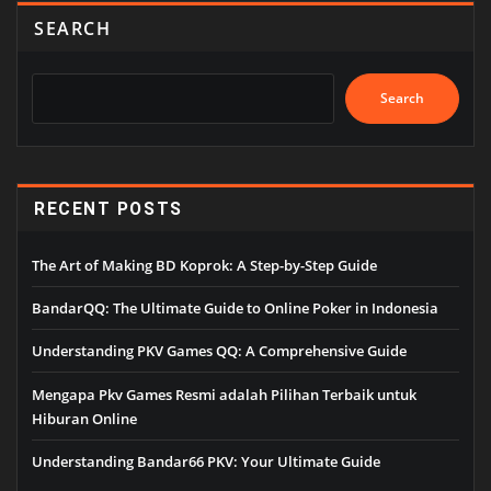
SEARCH
Search
RECENT POSTS
The Art of Making BD Koprok: A Step-by-Step Guide
BandarQQ: The Ultimate Guide to Online Poker in Indonesia
Understanding PKV Games QQ: A Comprehensive Guide
Mengapa Pkv Games Resmi adalah Pilihan Terbaik untuk
Hiburan Online
Understanding Bandar66 PKV: Your Ultimate Guide