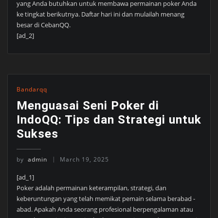
yang Anda butuhkan untuk membawa permainan poker Anda
ke tingkat berikutnya. Daftar hari ini dan mulailah menang
besar di CebanQQ.
[ad_2]
Bandarqq
Menguasai Seni Poker di
IndoQQ: Tips dan Strategi untuk
Sukses
by
admin
March 19, 2025
[ad_1]
Poker adalah permainan keterampilan, strategi, dan
keberuntungan yang telah memikat pemain selama berabad -
abad. Apakah Anda seorang profesional berpengalaman atau