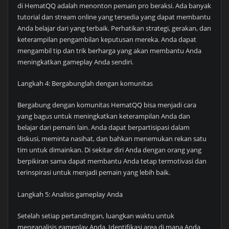
di HematQQ adalah menonton pemain pro beraksi. Ada banyak
tutorial dan stream online yang tersedia yang dapat membantu
Anda belajar dari yang terbaik. Perhatikan strategi, gerakan, dan
keterampilan pengambilan keputusan mereka. Anda dapat
mengambil tip dan trik berharga yang akan membantu Anda
meningkatkan gameplay Anda sendiri.
Langkah 4: Bergabunglah dengan komunitas
Bergabung dengan komunitas HematQQ bisa menjadi cara
yang bagus untuk meningkatkan keterampilan Anda dan
belajar dari pemain lain. Anda dapat berpartisipasi dalam
diskusi, meminta nasihat, dan bahkan menemukan rekan satu
tim untuk dimainkan. Di sekitar diri Anda dengan orang yang
berpikiran sama dapat membantu Anda tetap termotivasi dan
terinspirasi untuk menjadi pemain yang lebih baik.
Langkah 5: Analisis gameplay Anda
Setelah setiap pertandingan, luangkan waktu untuk
menganalisis gameplay Anda. Identifikasi area di mana Anda