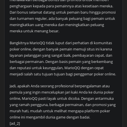
penghargaan kepada para pemainnya atas kesetiaan mereka.
Dari bonus selamat datang untuk pemain baru hingga promosi
dan turnamen reguler, ada banyak peluang bagi pemain untuk
meningkatkan uang mereka dan meningkatkan peluang
mereka untuk menang besar.
Bangkitnya MarioQQ tidak luput dari perhatian di komunitas
poker online, dengan banyak pemain memuji situs ini karena
layanan pelanggan yang sangat baik, pembayaran cepat, dan
berbagai permainan. Dengan basis pemain yang berkembang
dan reputasi untuk keunggulan, MarioQQ dengan cepat
menjadi salah satu tujuan tujuan bagi penggemar poker online.
Jadi, apakah Anda seorang profesional berpengalaman atau
pemula yang ingin mencelupkan jari kaki Anda ke dunia poker
online, MarioQQ pasti layak untuk dicoba. Dengan antarmuka
yang ramah pengguna, berbagai permainan, dan promosi yang
murah hati, mudah untuk melihat mengapa platform poker
online ini mengambil dunia game dengan badai.
[ad_2]