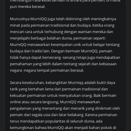
pun mereka berasal.
Munculnya MurniQQ juga telah didorong oleh meningkatnya
minat pada permainan tradisional dan budaya. Ketika orang
mencari cara untuk terhubung dengan warisan mereka dan
menjelajahi berbagai belahan dunia, permainan seperti
MurniQQ menawarkan kesempatan unik untuk belajar tentang
budaya dan tradisi lain. Dengan bermain MurniQQ, pemain
tidak hanya dapat bersenang -senang tetapi juga mendapatkan
pemahaman yang lebih dalam tentang sejarah dan kebiasaan
negara -negara tempat permainan berasal.
Secara keseluruhan, kebangkitan Murniqq adalah bukti daya
tarik yang bertahan lama dari permainan tradisional dan
kekuatan permainan untuk menyatukan orang. Baik bermain
online atau secara langsung, MurniQQ menawarkan
pengalaman yang menantang dan menarik yang dinikmati oleh
pemain dari segala usia dan latar belakang. Karena permainan
terus mendapatkan popularitas di seluruh dunia, ada
kemungkinan bahwa MurniQQ akan menjadi bahan pokok di