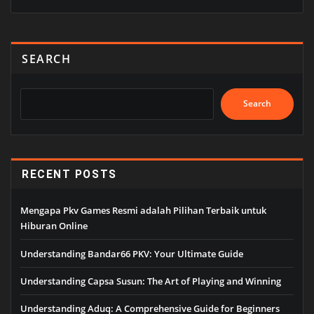
SEARCH
Search
RECENT POSTS
Mengapa Pkv Games Resmi adalah Pilihan Terbaik untuk
Hiburan Online
Understanding Bandar66 PKV: Your Ultimate Guide
Understanding Capsa Susun: The Art of Playing and Winning
Understanding Aduq: A Comprehensive Guide for Beginners