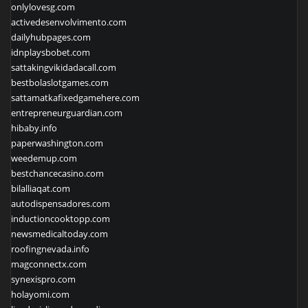
onlylovesg.com
activedesenvolvimento.com
dailyhubpages.com
idnplaysbobet.com
sattakingvikidadacall.com
bestbolaslotgames.com
sattamatkafixedgamehere.com
entrepreneurguardian.com
hibaby.info
paperwashington.com
weedemup.com
bestchancecasino.com
bilalliaqat.com
autodispensadores.com
inductioncooktopp.com
newsmedicaltoday.com
roofingnevada.info
magconnectx.com
synexispro.com
holayomi.com