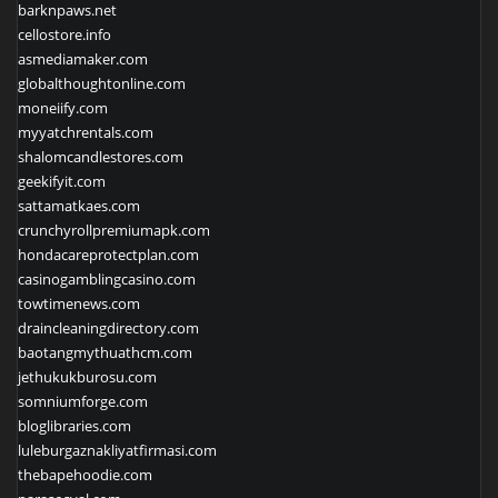
barknpaws.net
cellostore.info
asmediamaker.com
globalthoughtonline.com
moneiify.com
myyatchrentals.com
shalomcandlestores.com
geekifyit.com
sattamatkaes.com
crunchyrollpremiumapk.com
hondacareprotectplan.com
casinogamblingcasino.com
towtimenews.com
draincleaningdirectory.com
baotangmythuathcm.com
jethukukburosu.com
somniumforge.com
bloglibraries.com
luleburgaznakliyatfirmasi.com
thebapehoodie.com