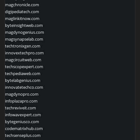
magchronicle.com
digipediatech.com
maglinkitnow.com
byteinsightweb.com
magdynogenius.com
magsynapselab.com
techtronixgen.com
innovextechpro.com
magcircuitweb.com
techscopexpert.com
techpediaweb.com
bytelabgenius.com
innovatetechco.com
magdynopro.com
infoplazapro.com
techreviveit.com
infowavexpert.com
bytegeniusco.com
codematrixhub.com
techsenseplus.com