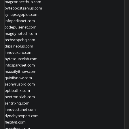
magconnecthub.com
byteboostgenius.com
synapsegoplus.com
infopedianet.com
codepulsenet.com
magdynotech.com
techscopehq.com
digizineplus.com
innovexaro.com
bytesourcelab.com
infosparknet.com
maxxifyitnow.com
quixifynow.com
zephyruspro.com
optipathx.com
nextronixlab.com
zentrixhq.com
innovestanet.com
dynabytexpert.com
flexifyit.com
maxxiogo.com