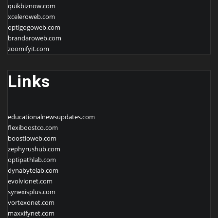
quikbiznow.com
xceleroweb.com
optigogoweb.com
brandaroweb.com
zoomifyit.com
Links
educationalnewsupdates.com
flexiboostco.com
boostioweb.com
zephyrushub.com
optipathlab.com
dynabytelab.com
evolvionet.com
synexisplus.com
vortexonet.com
maxxifynet.com