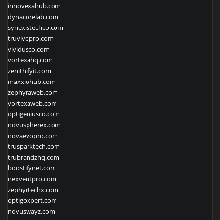
innovexahub.com
dynacorelab.com
synexistechco.com
truvivopro.com
vividusco.com
vortexahq.com
zenithifyit.com
maxxiohub.com
zephyraweb.com
vortexaweb.com
optigeniusco.com
novuspherex.com
novaevopro.com
trusparktech.com
trubrandzhq.com
boostifynet.com
nexventpro.com
zephyrtechx.com
optigoxpert.com
novuswayz.com