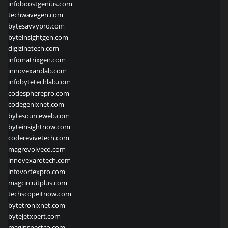
infoboostgenius.com
techwavegen.com
bytesavvypro.com
byteinsightgen.com
digizinetech.com
infomatrixgen.com
innovexarolab.com
infobytetechlab.com
codespherepro.com
codegenixnet.com
bytesourceweb.com
byteinsightnow.com
coderevivetech.com
magrevolveco.com
innovexarotech.com
infovortexpro.com
magcircuitplus.com
techscopeitnow.com
bytetronixnet.com
bytejetxpert.com
maginspectco.com