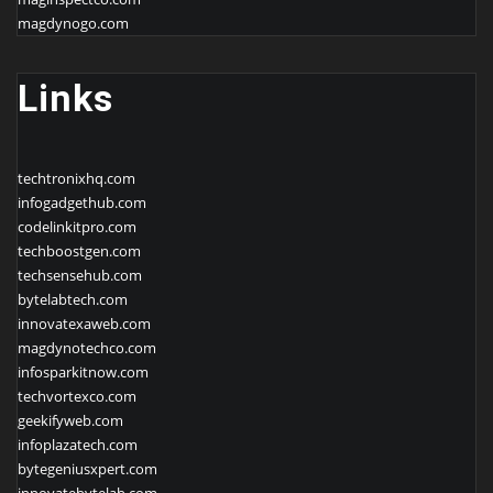
magdynogo.com
Links
techtronixhq.com
infogadgethub.com
codelinkitpro.com
techboostgen.com
techsensehub.com
bytelabtech.com
innovatexaweb.com
magdynotechco.com
infosparkitnow.com
techvortexco.com
geekifyweb.com
infoplazatech.com
bytegeniusxpert.com
innovatebytelab.com