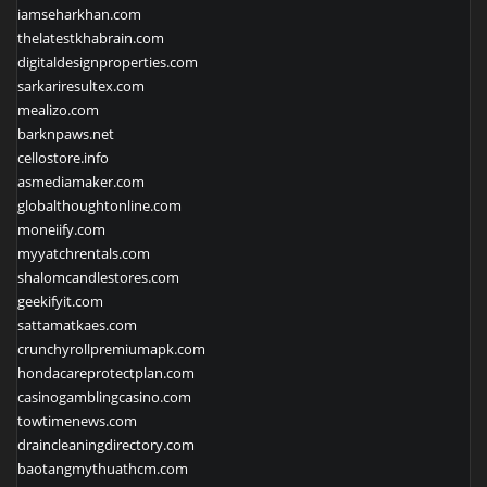
iamseharkhan.com
thelatestkhabrain.com
digitaldesignproperties.com
sarkariresultex.com
mealizo.com
barknpaws.net
cellostore.info
asmediamaker.com
globalthoughtonline.com
moneiify.com
myyatchrentals.com
shalomcandlestores.com
geekifyit.com
sattamatkaes.com
crunchyrollpremiumapk.com
hondacareprotectplan.com
casinogamblingcasino.com
towtimenews.com
draincleaningdirectory.com
baotangmythuathcm.com