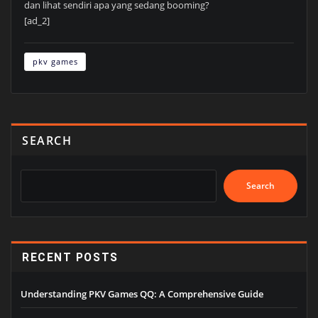
dan lihat sendiri apa yang sedang booming?
[ad_2]
pkv games
SEARCH
Search
RECENT POSTS
Understanding PKV Games QQ: A Comprehensive Guide