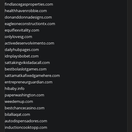
findlascegasproperties.com
healthhavenrobbie.com
donanddonnadesigns.com
eagleoneconstructiontx.com
equiflexvitality.com
onlylovesg.com
activedesenvolvimento.com
dailyhubpages.com
idnplaysbobet.com
sattakingvikidadacall.com
bestbolaslotgames.com
sattamatkafixedgamehere.com
entrepreneurguardian.com
hibaby.info
paperwashington.com
weedemup.com
bestchancecasino.com
bilalliaqat.com
autodispensadores.com
inductioncooktopp.com