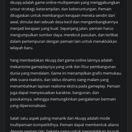
Akuqq ​​adalah game online multipemain yang menggabungkan
unsur strategi, keterampilan, dan keberuntungan. Pemain
ditugaskan untuk membangun kerajaan mereka sendiri dari
awal, dimulai dari sebuah desa kecil dan mengembangkannya
menjadi kerajaan yang kuat. Sepanjang jalan, pemain harus
mengumpulkan sumber daya, merekrut pasukan, dan terlibat
dalam pertempuran dengan pemain lain untuk menaklukkan
wilayah baru.
Yang membedakan Akuqq ​​dari game online lainnya adalah
mekanisme gameplaynya yang unik dan fitur pembangunan
dunia yang mendalam. Game ini menampilkan grafis memukau,
efek suara realistis, dan siklus dinamis siang-malam yang
menambahkan lapisan realisme ekstra pada gameplay. Pemain
juga dapat menyesuaikan karakter, bangunan, dan
pasukannya, sehingga memungkinkan pengalaman bermain
yang dipersonalisasi.
Salah satu aspek paling menarik dari Akuqq ​​adalah mode
multipemain kompetitifnya. Pemain dapat membentuk aliansi
dengan pemain lain, bekerja sama untuk mengalahkan musuh