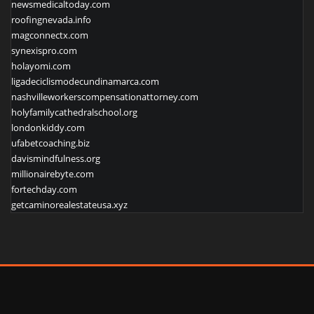
newsmedicaltoday.com
roofingnevada.info
magconnectx.com
synexispro.com
holayomi.com
ligadeciclismodecundinamarca.com
nashvilleworkerscompensationattorney.com
holyfamilycathedralschool.org
londonkiddy.com
ufabetcoaching.biz
davismindfulness.org
millionairebyte.com
fortechday.com
getcaminorealestateusa.xyz