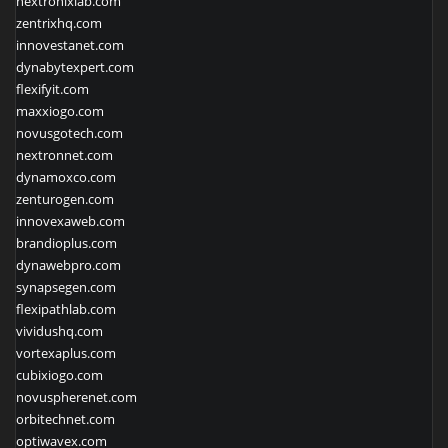
nextronixlab.com
zentrixhq.com
innovestanet.com
dynabytexpert.com
flexifyit.com
maxxiogo.com
novusgotech.com
nextronnet.com
dynamoxco.com
zenturogen.com
innovexaweb.com
brandioplus.com
dynawebpro.com
synapsegen.com
flexipathlab.com
vividushq.com
vortexaplus.com
cubixiogo.com
novuspherenet.com
orbitechnet.com
optiwavex.com