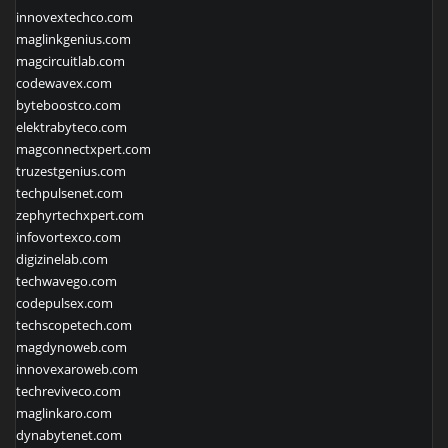
innovextechco.com
maglinkgenius.com
magcircuitlab.com
codewavex.com
byteboostco.com
elektrabyteco.com
magconnectxpert.com
truzestgenius.com
techpulsenet.com
zephyrtechxpert.com
infovortexco.com
digizinelab.com
techwavego.com
codepulsex.com
techscopetech.com
magdynoweb.com
innovexaroweb.com
techreviveco.com
maglinkaro.com
dynabytenet.com