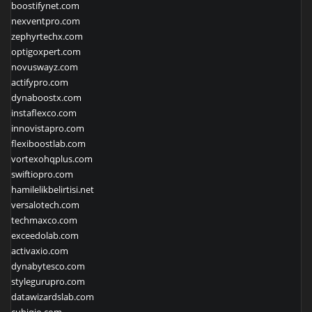
boostifynet.com
nexventpro.com
zephyrtechx.com
optigoxpert.com
novuswayz.com
actifypro.com
dynaboostx.com
instaflexco.com
innovistapro.com
flexiboostlab.com
vortexohqplus.com
swiftiopro.com
hamilelikbelirtisi.net
versalotech.com
techmaxco.com
exceedolab.com
activaxio.com
dynabytesco.com
stylegurupro.com
datawizardslab.com