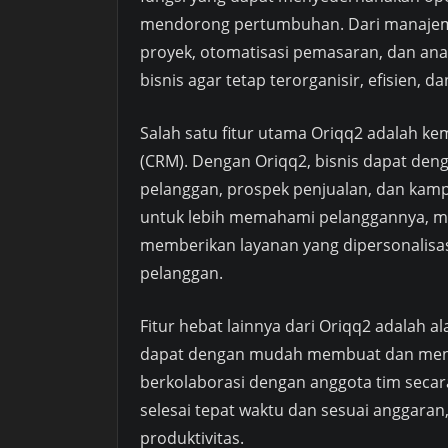
mendorong pertumbuhan. Dari manaje
proyek, otomatisasi pemasaran, dan anal
bisnis agar tetap terorganisir, efisien, da
Salah satu fitur utama Oriqq2 adalah
(CRM). Dengan Oriqq2, bisnis dapat den
pelanggan, prospek penjualan, dan kam
untuk lebih memahami pelanggannya, m
memberikan layanan yang dipersonalisas
pelanggan.
Fitur hebat lainnya dari Oriqq2 adalah 
dapat dengan mudah membuat dan mene
berkolaborasi dengan anggota tim secar
selesai tepat waktu dan sesuai anggaran
produktivitas.