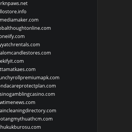
rknpaws.net
llostore.info
smediamaker.com
obalthoughtonline.com
neiify.com
yatchrentals.com
alomcandlestores.com
ekifyit.com
ttamatkaes.com
unchyrollpremiumapk.com
ndacareprotectplan.com
sinogamblingcasino.com
owtimenews.com
aincleaningdirectory.com
aotangmythuathcm.com
thukukburosu.com