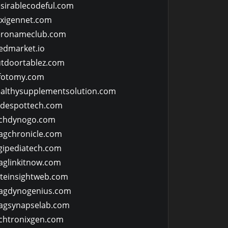
sirablecodeful.com
exigennet.com
eronameclub.com
dmarket.io
tdoortablez.com
fotomy.com
althysupplementsolution.com
despottech.com
echdynogo.com
gchronicle.com
gipediatech.com
glinkitnow.com
teinsightweb.com
agdynogenius.com
agsynapselab.com
chtronixgen.com