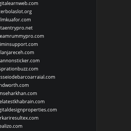
gitalearnweb.com
terbolaslot.org
lmkuafor.com
taentrypro.net
reamrummypro.com
iminsupport.com
lanjareceh.com
annonsticker.com
sprationbuzz.com
sseiodebarcoarraial.com
ndworth.com
amseharkhan.com
elatestkhabrain.com
gitaldesignproperties.com
rkariresultex.com
alizo.com