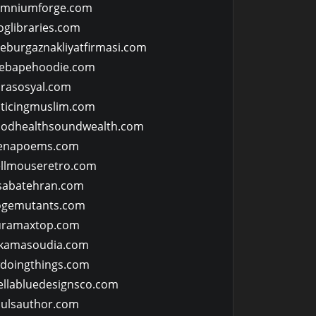
omniumforge.com
oglibraries.com
leburgaznakliyatfirmasi.com
ebapehoodie.com
rasosyal.com
ticingmuslim.com
odhealthsoundwealth.com
lenapoems.com
llmouseretro.com
sabatehran.com
ogemutants.com
uramaxtop.com
kamasoudia.com
doingthings.com
ellabluedesignsco.com
ulsauthor.com