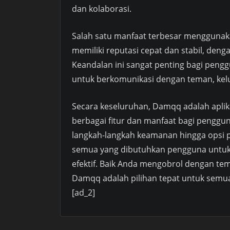
dan kolaborasi.
Salah satu manfaat terbesar menggunaka
memiliki reputasi cepat dan stabil, deng
Keandalan ini sangat penting bagi peng
untuk berkomunikasi dengan teman, kelu
Secara keseluruhan, Damqq adalah apli
berbagai fitur dan manfaat bagi pengg
langkah-langkah keamanan hingga opsi 
semua yang dibutuhkan pengguna untuk
efektif. Baik Anda mengobrol dengan tem
Damqq adalah pilihan tepat untuk semu
[ad_2]