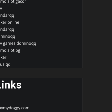
mo slot gacor
v
andarqq
ker online
andarqq
ominoqq
kv games dominoqq
mo slot pg
ker
tus qq
Links
hymydoggy.com