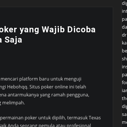
di
in
pa
da
oker yang Wajib Dicoba
d
 Saja
ka
be
sh
in
pa
 mencari platform baru untuk menguji
fo
i Hebohqq. Situs poker online ini telah
i
ena antarmukanya yang ramah pengguna,
th
g melimpah.
di
sa
rmainan poker untuk dipilih, termasuk Texas
me
aik Anda seorang pemula atau profesional