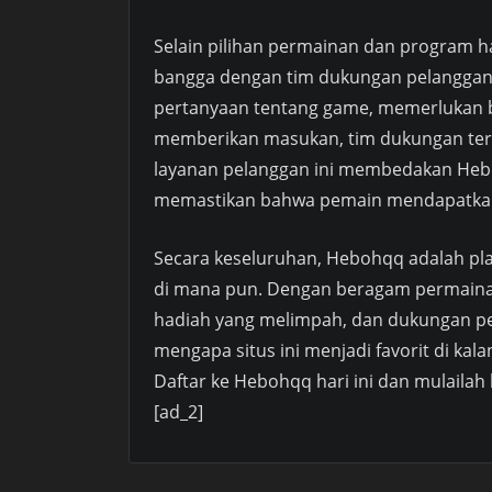
Selain pilihan permainan dan program 
bangga dengan tim dukungan pelanggann
pertanyaan tentang game, memerlukan ba
memberikan masukan, tim dukungan ter
layanan pelanggan ini membedakan Heboh
memastikan bahwa pemain mendapatkan p
Secara keseluruhan, Hebohqq adalah pla
di mana pun. Dengan beragam permainan
hadiah yang melimpah, dan dukungan pe
mengapa situs ini menjadi favorit di k
Daftar ke Hebohqq hari ini dan mulaila
[ad_2]