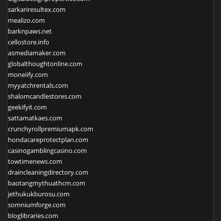
sarkariresultex.com
mealizo.com
barknpaws.net
cellostore.info
asmediamaker.com
globalthoughtonline.com
moneiify.com
myyatchrentals.com
shalomcandlestores.com
geekifyit.com
sattamatkaes.com
crunchyrollpremiumapk.com
hondacareprotectplan.com
casinogamblingcasino.com
towtimenews.com
draincleaningdirectory.com
baotangmythuathcm.com
jethukukburosu.com
somniumforge.com
bloglibraries.com