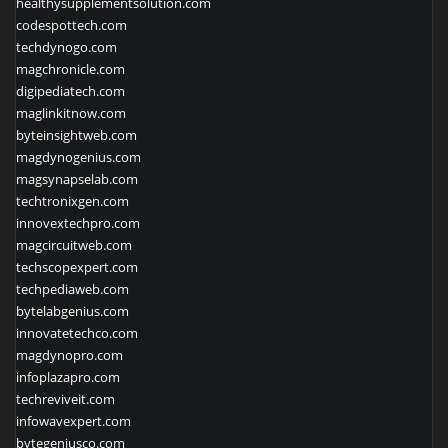
healthysupplementsolution.com
codespottech.com
techdynogo.com
magchronicle.com
digipediatech.com
maglinkitnow.com
byteinsightweb.com
magdynogenius.com
magsynapselab.com
techtronixgen.com
innovextechpro.com
magcircuitweb.com
techscopexpert.com
techpediaweb.com
bytelabgenius.com
innovatetechco.com
magdynopro.com
infoplazapro.com
techreviveit.com
infowavexpert.com
bytegeniusco.com