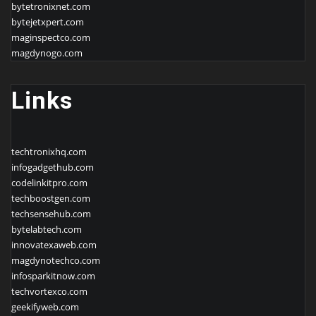
bytetronixnet.com
bytejetxpert.com
maginspectco.com
magdynogo.com
Links
techtronixhq.com
infogadgethub.com
codelinkitpro.com
techboostgen.com
techsensehub.com
bytelabtech.com
innovatexaweb.com
magdynotechco.com
infosparkitnow.com
techvortexco.com
geekifyweb.com