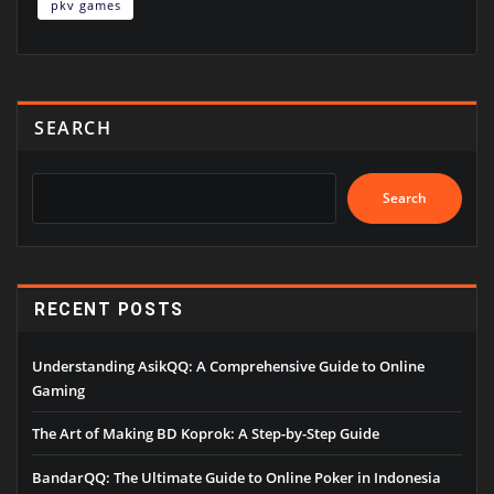
pkv games
SEARCH
Search
RECENT POSTS
Understanding AsikQQ: A Comprehensive Guide to Online
Gaming
The Art of Making BD Koprok: A Step-by-Step Guide
BandarQQ: The Ultimate Guide to Online Poker in Indonesia