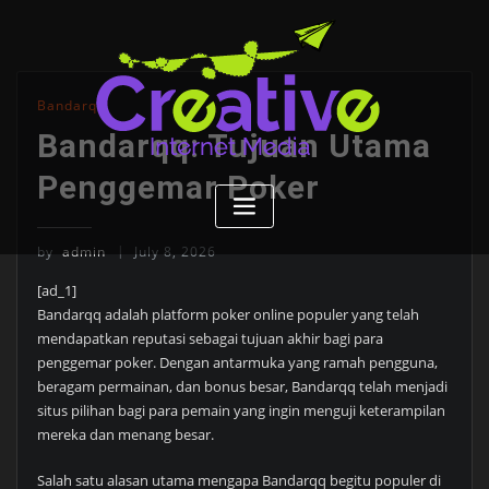
Skip
to
content
Bandarqq
Bandarqq: Tujuan Utama
Penggemar Poker
by
admin
July 8, 2026
[ad_1]
Bandarqq adalah platform poker online populer yang telah
mendapatkan reputasi sebagai tujuan akhir bagi para
penggemar poker. Dengan antarmuka yang ramah pengguna,
beragam permainan, dan bonus besar, Bandarqq telah menjadi
situs pilihan bagi para pemain yang ingin menguji keterampilan
mereka dan menang besar.
Salah satu alasan utama mengapa Bandarqq begitu populer di