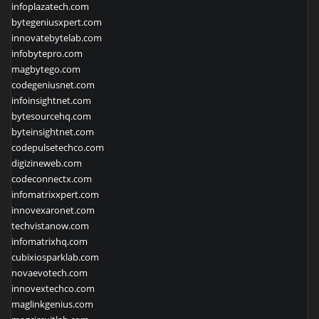
infoplazatech.com
bytegeniusxpert.com
innovatebytelab.com
infobytepro.com
magbytego.com
codegeniusnet.com
infoinsightnet.com
bytesourcehq.com
byteinsightnet.com
codepulsetechco.com
digizineweb.com
codeconnectx.com
infomatrixxpert.com
innovexaronet.com
techvistanow.com
infomatrixhq.com
cubixiosparklab.com
novaevotech.com
innovextechco.com
maglinkgenius.com