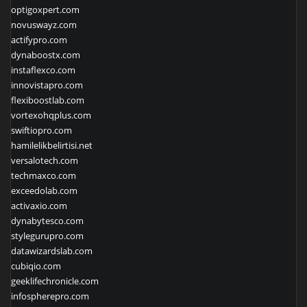
optigoxpert.com
novuswayz.com
actifypro.com
dynaboostx.com
instaflexco.com
innovistapro.com
flexiboostlab.com
vortexohqplus.com
swiftiopro.com
hamilelikbelirtisi.net
versalotech.com
techmaxco.com
exceedolab.com
activaxio.com
dynabytesco.com
stylegurupro.com
datawizardslab.com
cubiqio.com
geeklifechronicle.com
infospherepro.com