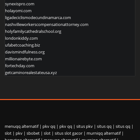
synexispro.com
holayomi.com
ligadeciclismodecundinamarca.com
nashvilleworkerscompensationattorney.com
holyfamilycathedralschool.org
londonkiddy.com
ufabetcoaching.biz
davismindfulness.org
millionairebyte.com
fortechday.com
getcaminorealestateusa.xyz
menuqq alternatif
|
pkv qq
|
pkv qq
|
situs pkv
|
situs qq
|
situs qq
|
slot
|
pkv
|
sbobet
|
slot
|
situs slot gacor
|
murniqq alternatif
|
hematqq alternatif
|
menuqq alternatif
|
murniqq alternatif
|