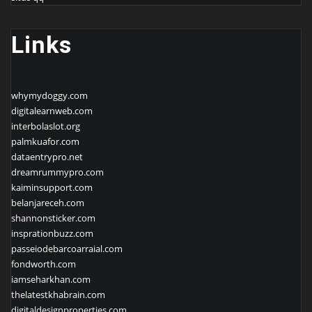
Links
whymydoggy.com
digitalearnweb.com
interbolaslot.org
palmkuafor.com
dataentrypro.net
dreamrummypro.com
kaiminsupport.com
belanjareceh.com
shannonsticker.com
insprationbuzz.com
passeiodebarcoarraial.com
fondworth.com
iamseharkhan.com
thelatestkhabrain.com
digitaldesignproperties.com