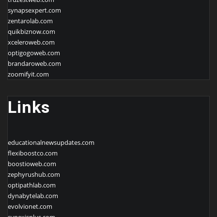
synapsexpert.com
zentarolab.com
quikbiznow.com
xceleroweb.com
optigogoweb.com
brandaroweb.com
zoomifyit.com
Links
educationalnewsupdates.com
flexiboostco.com
boostioweb.com
zephyrushub.com
optipathlab.com
dynabytelab.com
evolvionet.com