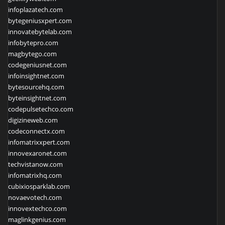
infoplazatech.com
bytegeniusxpert.com
innovatebytelab.com
infobytepro.com
magbytego.com
codegeniusnet.com
infoinsightnet.com
bytesourcehq.com
byteinsightnet.com
codepulsetechco.com
digizineweb.com
codeconnectx.com
infomatrixxpert.com
innovexaronet.com
techvistanow.com
infomatrixhq.com
cubixiosparklab.com
novaevotech.com
innovextechco.com
maglinkgenius.com