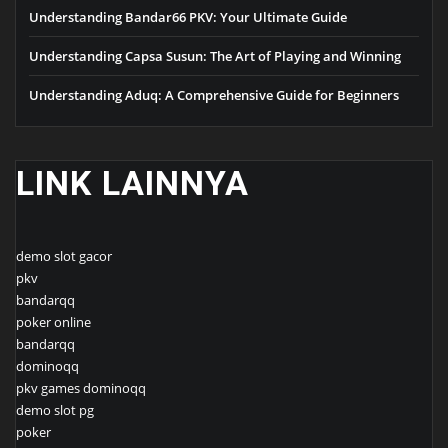
Understanding Bandar66 PKV: Your Ultimate Guide
Understanding Capsa Susun: The Art of Playing and Winning
Understanding Aduq: A Comprehensive Guide for Beginners
LINK LAINNYA
demo slot gacor
pkv
bandarqq
poker online
bandarqq
dominoqq
pkv games dominoqq
demo slot pg
poker