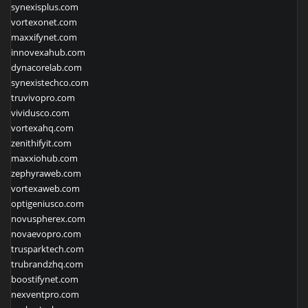
synexisplus.com
vortexonet.com
maxxifynet.com
innovexahub.com
dynacorelab.com
synexistechco.com
truvivopro.com
vividusco.com
vortexahq.com
zenithifyit.com
maxxiohub.com
zephyraweb.com
vortexaweb.com
optigeniusco.com
novuspherex.com
novaevopro.com
trusparktech.com
trubrandzhq.com
boostifynet.com
nexventpro.com