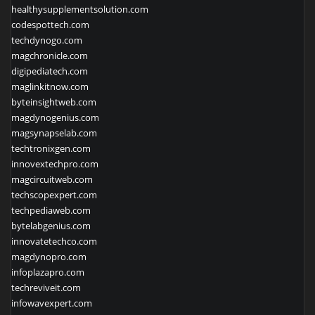
healthysupplementsolution.com
codespottech.com
techdynogo.com
magchronicle.com
digipediatech.com
maglinkitnow.com
byteinsightweb.com
magdynogenius.com
magsynapselab.com
techtronixgen.com
innovextechpro.com
magcircuitweb.com
techscopexpert.com
techpediaweb.com
bytelabgenius.com
innovatetechco.com
magdynopro.com
infoplazapro.com
techreviveit.com
infowavexpert.com