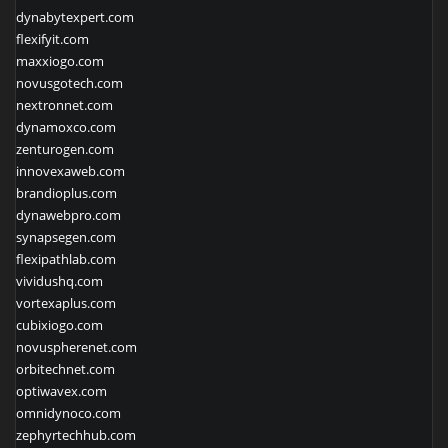
dynabytexpert.com
flexifyit.com
maxxiogo.com
novusgotech.com
nextronnet.com
dynamoxco.com
zenturogen.com
innovexaweb.com
brandioplus.com
dynawebpro.com
synapsegen.com
flexipathlab.com
vividushq.com
vortexaplus.com
cubixiogo.com
novuspherenet.com
orbitechnet.com
optiwavex.com
omnidynoco.com
zephyrtechhub.com