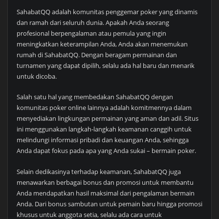
SahabatQQ adalah komunitas penggemar poker yang dinamis
dan ramah dari seluruh dunia. Apakah Anda seorang
profesional berpengalaman atau pemula yang ingin
meningkatkan keterampilan Anda, Anda akan menemukan
rumah di SahabatQQ. Dengan beragam permainan dan
turnamen yang dapat dipilih, selalu ada hal baru dan menarik
untuk dicoba.
Salah satu hal yang membedakan SahabatQQ dengan
komunitas poker online lainnya adalah komitmennya dalam
menyediakan lingkungan permainan yang aman dan adil. Situs
ini menggunakan langkah-langkah keamanan canggih untuk
melindungi informasi pribadi dan keuangan Anda, sehingga
Anda dapat fokus pada apa yang Anda sukai – bermain poker.
Selain dedikasinya terhadap keamanan, SahabatQQ juga
menawarkan berbagai bonus dan promosi untuk membantu
Anda mendapatkan hasil maksimal dari pengalaman bermain
Anda. Dari bonus sambutan untuk pemain baru hingga promosi
khusus untuk anggota setia, selalu ada cara untuk