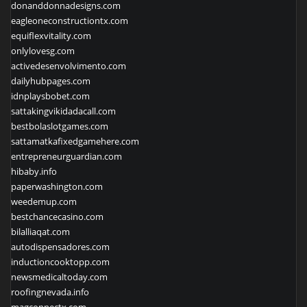
donanddonnadesigns.com
eagleoneconstructiontx.com
equiflexvitality.com
onlylovesg.com
activedesenvolvimento.com
dailyhubpages.com
idnplaysbobet.com
sattakingvikidadacall.com
bestbolaslotgames.com
sattamatkafixedgamehere.com
entrepreneurguardian.com
hibaby.info
paperwashington.com
weedemup.com
bestchancecasino.com
bilalliaqat.com
autodispensadores.com
inductioncooktopp.com
newsmedicaltoday.com
roofingnevada.info