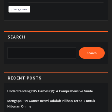
pkv games
SEARCH
Search
RECENT POSTS
Understanding PKV Games QQ: A Comprehensive Guide
Mengapa Pkv Games Resmi adalah Pilihan Terbaik untuk
Hiburan Online