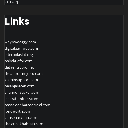
situs qq
Links
whymydoggy.com
digitalearnweb.com
interbolaslot.org
palmkuafor.com
dataentrypro.net
dreamrummypro.com
kaiminsupport.com
belanjareceh.com
shannonsticker.com
insprationbuzz.com
passeiodebarcoarraial.com
fondworth.com
iamseharkhan.com
thelatestkhabrain.com