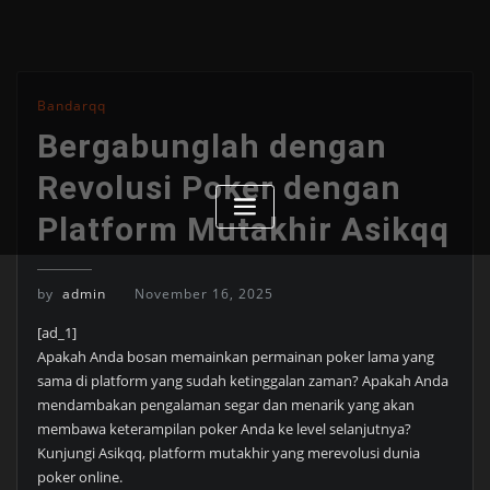
Skip
to
content
Bandarqq
Bergabunglah dengan
Revolusi Poker dengan
Platform Mutakhir Asikqq
by
admin
November 16, 2025
[ad_1]
Apakah Anda bosan memainkan permainan poker lama yang
sama di platform yang sudah ketinggalan zaman? Apakah Anda
mendambakan pengalaman segar dan menarik yang akan
membawa keterampilan poker Anda ke level selanjutnya?
Kunjungi Asikqq, platform mutakhir yang merevolusi dunia
poker online.