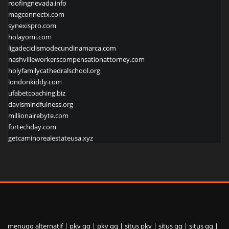
roofingnevada.info
magconnectx.com
synexispro.com
holayomi.com
ligadeciclismodecundinamarca.com
nashvilleworkerscompensationattorney.com
holyfamilycathedralschool.org
londonkiddy.com
ufabetcoaching.biz
davismindfulness.org
millionairebyte.com
fortechday.com
getcaminorealestateusa.xyz
menuqq alternatif
|
pkv qq
|
pkv qq
|
situs pkv
|
situs qq
|
situs qq
|