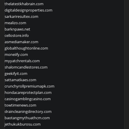
thelatestkhabrain.com
digitaldesignproperties.com
sarkariresultex.com
mealizo.com
barknpaws.net
cellostore.info
asmediamaker.com
globalthoughtonline.com
moneiify.com
myyatchrentals.com
shalomcandlestores.com
geekifyit.com
sattamatkaes.com
crunchyrollpremiumapk.com
hondacareprotectplan.com
casinogamblingcasino.com
towtimenews.com
draincleaningdirectory.com
baotangmythuathcm.com
jethukukburosu.com