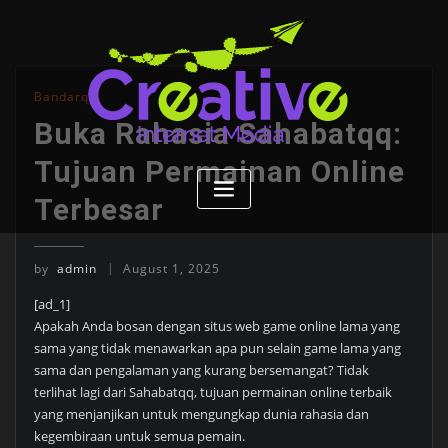
Skip
to
content
Bandarqq
Buka Rahasia Sahabatqq:
Tujuan Permainan Online
Terbesar
by
admin
August 1, 2025
[ad_1]
Apakah Anda bosan dengan situs web game online lama yang
sama yang tidak menawarkan apa pun selain game lama yang
sama dan pengalaman yang kurang bersemangat? Tidak
terlihat lagi dari Sahabatqq, tujuan permainan online terbaik
yang menjanjikan untuk mengungkap dunia rahasia dan
kegembiraan untuk semua pemain.