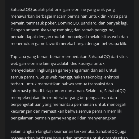
SahabatQQ adalah platform game online yang unik yang
menawarkan berbagai macam permainan untuk dinikmati para
pemain, termasuk poker, DominoQQ, Bandarq, dan banyak lagi.
Dengan antarmuka yang ramping dan ramah pengguna,
pemain dapat dengan mudah menavigasi melalui situs web dan
menemukan game favorit mereka hanya dengan beberapa klik.
Tapi apa yang benar -benar membedakan SahabatQQ dari situs
web game online lainnya adalah dedikasinya untuk
menyediakan lingkungan game yang aman dan adil untuk
semua pemain. Situs web menggunakan teknologi enkripsi
terbaru untuk memastikan bahwa semua transaksi dan
informasi pribadi tetap aman dan aman. Selain itu, SahabatQQ
mempekerjakan tim moderator yang berpengalaman dan
berpengetahuan yang memantau permainan untuk mencegah
kecurangan dan memastikan bahwa semua pemain memiliki
pengalaman bermain game yang adil dan menyenangkan.
Selain langkah-langkah keamanan terkemuka, SahabatQQ juga
menawarkan berbagai bonus dan promosi untuk dimanfaatkan