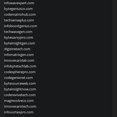
infowavexpert.com
bytegeniusco.com
codematrixhub.com
techsenseplus.com
infoboostgenius.com
techwavegen.com
bytesavvypro.com
byteinsightgen.com
digizinetech.com
infomatrixgen.com
innovexarolab.com
infobytetechlab.com
codespherepro.com
codegenixnet.com
bytesourceweb.com
byteinsightnow.com
coderevivetech.com
magrevolveco.com
innovexarotech.com
infovortexpro.com