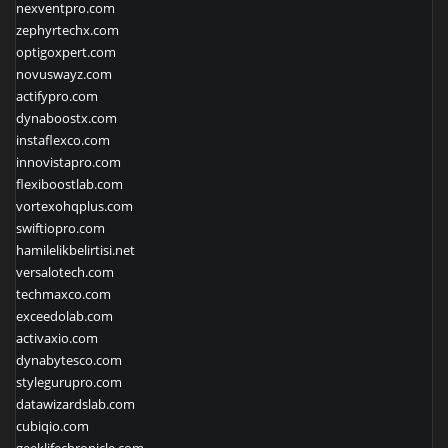
nexventpro.com
zephyrtechx.com
optigoxpert.com
novuswayz.com
actifypro.com
dynaboostx.com
instaflexco.com
innovistapro.com
flexiboostlab.com
vortexohqplus.com
swiftiopro.com
hamilelikbelirtisi.net
versalotech.com
techmaxco.com
exceedolab.com
activaxio.com
dynabytesco.com
stylegurupro.com
datawizardslab.com
cubiqio.com