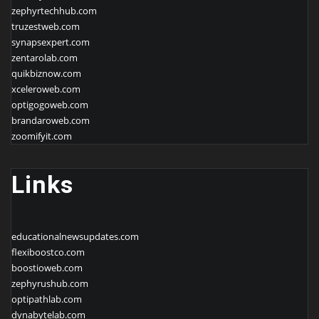
zephyrtechhub.com
truzestweb.com
synapsexpert.com
zentarolab.com
quikbiznow.com
xceleroweb.com
optigogoweb.com
brandaroweb.com
zoomifyit.com
Links
educationalnewsupdates.com
flexiboostco.com
boostioweb.com
zephyrushub.com
optipathlab.com
dynabytelab.com