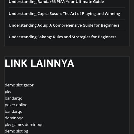
Understanding Bandar66 PKV: Your Ultimate Guide
Understanding Capsa Susun: The Art of Playing and Winning
Understanding Aduq: A Comprehensive Guide for Beginners
Understanding Sakong: Rules and Strategies for Beginners
LINK LAINNYA
demo slot gacor
pkv
bandarqq
poker online
bandarqq
dominoqq
pkv games dominoqq
demo slot pg