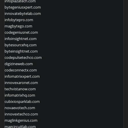
infoplazatech.com
bytegeniusxpert.com
innovatebytelab.com
infobytepro.com
magbytego.com
codegeniusnet.com
infoinsightnet.com
bytesourcehq.com
byteinsightnet.com
codepulsetechco.com
digizineweb.com
codeconnectx.com
infomatrixxpert.com
innovexaronet.com
techvistanow.com
infomatrixhq.com
cubixiosparklab.com
novaevotech.com
innovextechco.com
maglinkgenius.com
magcircuitlab.com