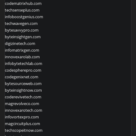
codematrixhub.com
techsenseplus.com
infoboostgenius.com
techwavegen.com
bytesavvypro.com
byteinsightgen.com
digizinetech.com
infomatrixgen.com
innovexarolab.com
infobytetechlab.com
codespherepro.com
codegenixnet.com
bytesourceweb.com
byteinsightnow.com
coderevivetech.com
magrevolveco.com
innovexarotech.com
infovortexpro.com
magcircuitplus.com
techscopeitnow.com