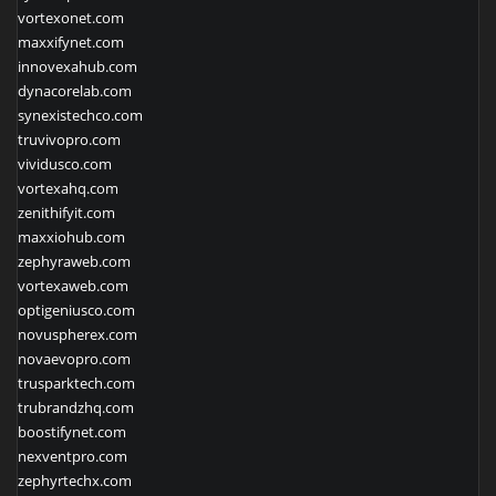
vortexonet.com
maxxifynet.com
innovexahub.com
dynacorelab.com
synexistechco.com
truvivopro.com
vividusco.com
vortexahq.com
zenithifyit.com
maxxiohub.com
zephyraweb.com
vortexaweb.com
optigeniusco.com
novuspherex.com
novaevopro.com
trusparktech.com
trubrandzhq.com
boostifynet.com
nexventpro.com
zephyrtechx.com