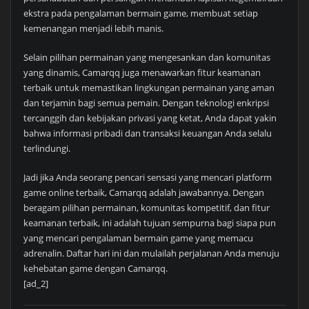
ekstra pada pengalaman bermain game, membuat setiap
kemenangan menjadi lebih manis.
Selain pilihan permainan yang mengesankan dan komunitas
yang dinamis, Camarqq juga menawarkan fitur keamanan
terbaik untuk memastikan lingkungan permainan yang aman
dan terjamin bagi semua pemain. Dengan teknologi enkripsi
tercanggih dan kebijakan privasi yang ketat, Anda dapat yakin
bahwa informasi pribadi dan transaksi keuangan Anda selalu
terlindungi.
Jadi jika Anda seorang pencari sensasi yang mencari platform
game online terbaik, Camarqq adalah jawabannya. Dengan
beragam pilihan permainan, komunitas kompetitif, dan fitur
keamanan terbaik, ini adalah tujuan sempurna bagi siapa pun
yang mencari pengalaman bermain game yang memacu
adrenalin. Daftar hari ini dan mulailah perjalanan Anda menuju
kehebatan game dengan Camarqq.
[ad_2]