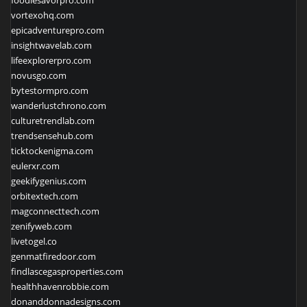
foodiesavorpro.com
vortexohq.com
epicadventurepro.com
insightwavelab.com
lifeexplorerpro.com
novusgo.com
bytestormpro.com
wanderlustchrono.com
culturetrendlab.com
trendsensehub.com
ticktockenigma.com
eulerxr.com
geekifygenius.com
orbitextech.com
magconnecttech.com
zenifyweb.com
livetogel.co
genmatfiredoor.com
findlascegasproperties.com
healthhavenrobbie.com
donanddonnadesigns.com