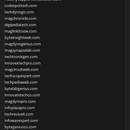
codespottech.com
techdynogo.com
magchronicle.com
digipediatech.com
maglinkitnow.com
byteinsightweb.com
magdynogenius.com
magsynapselab.com
techtronixgen.com
innovextechpro.com
magcircuitweb.com
techscopexpert.com
techpediaweb.com
bytelabgenius.com
innovatetechco.com
magdynopro.com
infoplazapro.com
techreviveit.com
infowavexpert.com
bytegeniusco.com