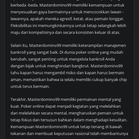
berbeda -beda. Masterdomino99 memiliki kemampuan untuk
menyesuaikan gaya bermainnya untuk mencocokkan lawan -
lawannya, apakah mereka agresif, ketat, atau pemain longgar.
Fleksibilitas ini memungkinkannya untuk tetap selangkah lebih
maju dari kompetisinya dan secara konsisten keluar di atas.
Selain itu, Masterdomino99 memiliki keterampilan manajemen
bankroll yang sangat baik. Di dunia poker online yang mudah
berubah, sangat penting untuk mengelola bankroll Anda
dengan bijak untuk menghindari bangkrut. Masterdomino99
tahu kapan harus mengambil risiko dan kapan harus bermain
aman, memastikan bahwa ia selalu memiliki cukup banyak chip
untuk terus bermain.
Terakhir, Masterdomino99 memiliki permainan mental yang
kuat. Poker online dapat menjadi kegiatan yang melelahkan
dan melelahkan secara mental, mengharuskan pemain untuk
tetap fokus dan tersusun bahkan dalam menghadapi kesulitan.
Kemampuan Masterdomino99 untuk tetap tenang di bawah
tekanan dan membuat keputusan rasional telah membantunya