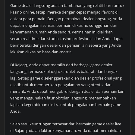
Game dealer langsung adalah tambahan yang relatif baru untuk
kasino online, tetapi mereka dengan cepat menjadi favorit di
antara para pemain. Dengan permainan dealer langsung, Anda
dapat mengalami sensasi bermain di kasino sungguhan dari
kenyamanan rumah Anda sendiri. Permainan ini dialirkan
secara real-time dari studio kasino profesional, dan Anda dapat
berinteraksi dengan dealer dan pemain lain seperti yang Anda
lakukan di kasino bata-dan-mortir.
Di Rajaqq, Anda dapat memilih dari berbagai game dealer
langsung, termasuk blackjack, roulette, bakarat, dan banyak
lagi. Setiap game diselenggarakan oleh dealer profesional yang
dilatih untuk memberikan pengalaman yang otentik dan
menarik. Anda dapat mengobrol dengan dealer dan pemain lain
yang menggunakan fitur obrolan langsung, menambahkan
lapisan kegembiraan ekstra untuk pengalaman bermain game
Anda.
Salah satu keuntungan terbesar dari bermain game dealer live
di Rajaqq adalah faktor kenyamanan. Anda dapat memainkan