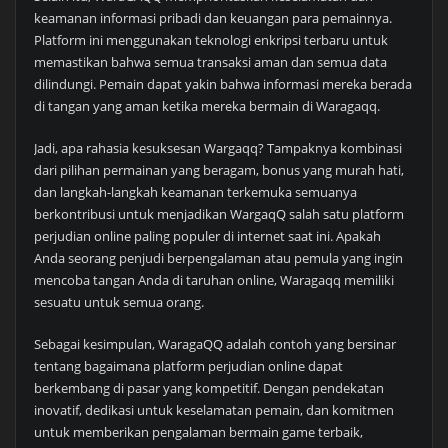
keamanan informasi pribadi dan keuangan para pemainnya.
Platform ini menggunakan teknologi enkripsi terbaru untuk
memastikan bahwa semua transaksi aman dan semua data
dilindungi. Pemain dapat yakin bahwa informasi mereka berada
di tangan yang aman ketika mereka bermain di Waragaqq.
Jadi, apa rahasia kesuksesan Wargaqq? Tampaknya kombinasi
dari pilihan permainan yang beragam, bonus yang murah hati,
dan langkah-langkah keamanan terkemuka semuanya
berkontribusi untuk menjadikan WargaqQ salah satu platform
perjudian online paling populer di internet saat ini. Apakah
Anda seorang penjudi berpengalaman atau pemula yang ingin
mencoba tangan Anda di taruhan online, Waragaqq memiliki
sesuatu untuk semua orang.
Sebagai kesimpulan, WaragaQQ adalah contoh yang bersinar
tentang bagaimana platform perjudian online dapat
berkembang di pasar yang kompetitif. Dengan pendekatan
inovatif, dedikasi untuk keselamatan pemain, dan komitmen
untuk memberikan pengalaman bermain game terbaik,