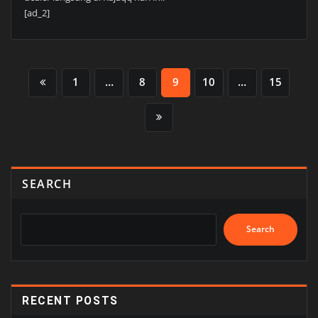
[ad_2]
Posts
1
…
8
9
10
…
15
pagination
SEARCH
Search
RECENT POSTS