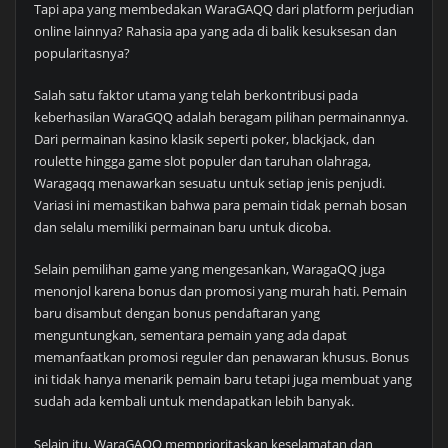
Tapi apa yang membedakan WaraGAQQ dari platform perjudian
online lainnya? Rahasia apa yang ada di balik kesuksesan dan
popularitasnya?
Salah satu faktor utama yang telah berkontribusi pada
keberhasilan WaraGQQ adalah beragam pilihan permainannya.
Dari permainan kasino klasik seperti poker, blackjack, dan
roulette hingga game slot populer dan taruhan olahraga,
Waragaqq menawarkan sesuatu untuk setiap jenis penjudi.
Variasi ini memastikan bahwa para pemain tidak pernah bosan
dan selalu memiliki permainan baru untuk dicoba.
Selain pemilihan game yang mengesankan, WaragaQQ juga
menonjol karena bonus dan promosi yang murah hati. Pemain
baru disambut dengan bonus pendaftaran yang
menguntungkan, sementara pemain yang ada dapat
memanfaatkan promosi reguler dan penawaran khusus. Bonus
ini tidak hanya menarik pemain baru tetapi juga membuat yang
sudah ada kembali untuk mendapatkan lebih banyak.
Selain itu, WaraGAQQ memprioritaskan keselamatan dan