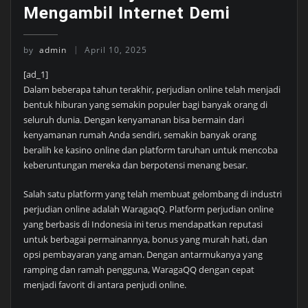
Mengambil Internet Demi
by
admin
April 10, 2025
[ad_1]
Dalam beberapa tahun terakhir, perjudian online telah menjadi
bentuk hiburan yang semakin populer bagi banyak orang di
seluruh dunia. Dengan kenyamanan bisa bermain dari
kenyamanan rumah Anda sendiri, semakin banyak orang
beralih ke kasino online dan platform taruhan untuk mencoba
keberuntungan mereka dan berpotensi menang besar.
Salah satu platform yang telah membuat gelombang di industri
perjudian online adalah WaragaqQ. Platform perjudian online
yang berbasis di Indonesia ini terus mendapatkan reputasi
untuk berbagai permainannya, bonus yang murah hati, dan
opsi pembayaran yang aman. Dengan antarmukanya yang
ramping dan ramah pengguna, WaragaQQ dengan cepat
menjadi favorit di antara penjudi online.