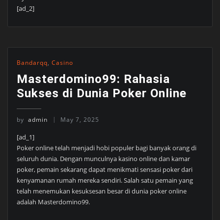
[ad_2]
Bandarqq
,
Casino
Masterdomino99: Rahasia
Sukses di Dunia Poker Online
by
admin
May 7, 2025
[ad_1]
Poker online telah menjadi hobi populer bagi banyak orang di
seluruh dunia. Dengan munculnya kasino online dan kamar
poker, pemain sekarang dapat menikmati sensasi poker dari
kenyamanan rumah mereka sendiri. Salah satu pemain yang
telah menemukan kesuksesan besar di dunia poker online
adalah Masterdomino99.