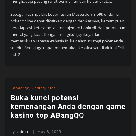
menghadapi pasang surut permainan dan keluar di atas.
Sebagai kesimpulan, keberhasilan Masterdomino99 di dunia
poker online dapat dikaitkan dengan dedikasinya, kemampuan
beradaptasi, keterampilan manajemen bankroll, dan permainan
mental yang kuat. Dengan mengikuti jejaknya dan
memasukkan rahasia -rahasia ini ke dalam strategi poker Anda
sendiri, Anda juga dapat menemukan kesuksesan di Virtual Felt.
[ad_2]
Bandarqq
,
Casino
,
Slot
Buka kunci potensi
kemenangan Anda dengan game
kasino top ABangQQ
by
admin
May 3, 2025