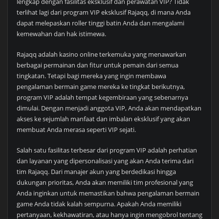
lengkap dengan fasilitas eksklusif dan perawatan VIP? Tidak
terlihat lagi dari program VIP eksklusif Rajaqq, di mana Anda
dapat melepaskan roller tinggi batin Anda dan mengalami
kemewahan dan hak istimewa.
Rajaqq adalah kasino online terkemuka yang menawarkan
berbagai permainan dan fitur untuk pemain dari semua
tingkatan. Tetapi bagi mereka yang ingin membawa
pengalaman bermain game mereka ke tingkat berikutnya,
program VIP adalah tempat kegembiraan yang sebenarnya
dimulai. Dengan menjadi anggota VIP, Anda akan mendapatkan
akses ke sejumlah manfaat dan imbalan eksklusif yang akan
membuat Anda merasa seperti VIP sejati.
Salah satu fasilitas terbesar dari program VIP adalah perhatian
dan layanan yang dipersonalisasi yang akan Anda terima dari
tim Rajaqq. Dari manajer akun yang berdedikasi hingga
dukungan prioritas, Anda akan memiliki tim profesional yang
Anda inginkan untuk memastikan bahwa pengalaman bermain
game Anda tidak kalah sempurna. Apakah Anda memiliki
pertanyaan, kekhawatiran, atau hanya ingin mengobrol tentang