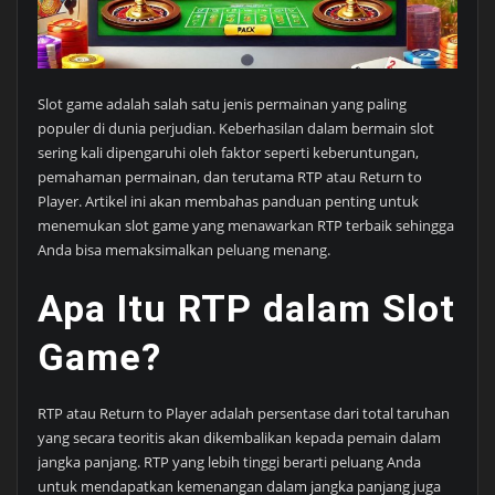
Slot game adalah salah satu jenis permainan yang paling
populer di dunia perjudian. Keberhasilan dalam bermain slot
sering kali dipengaruhi oleh faktor seperti keberuntungan,
pemahaman permainan, dan terutama RTP atau Return to
Player. Artikel ini akan membahas panduan penting untuk
menemukan slot game yang menawarkan RTP terbaik sehingga
Anda bisa memaksimalkan peluang menang.
Apa Itu RTP dalam Slot
Game?
RTP atau Return to Player adalah persentase dari total taruhan
yang secara teoritis akan dikembalikan kepada pemain dalam
jangka panjang. RTP yang lebih tinggi berarti peluang Anda
untuk mendapatkan kemenangan dalam jangka panjang juga