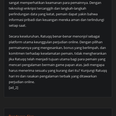
sangat memperhatikan keamanan para pemainnya. Dengan
teknologi enkripsi tercanggih dan langkah-langkah
perlindungan data yang ketat, pemain dapat yakin bahwa
informasi pribadi dan keuangan mereka aman dan terlindungi
setiap saat.
Secara keseluruhan, Ratuqq benar-benar menonjol sebagai
platform utama keunggulan perjudian online. Dengan pilihan
permainannya yang mengesankan, bonus yang berlimpah, dan
komitmen terhadap keselamatan pemain, tidak mengherankan
jika Ratuqq telah menjadi tujuan utama bagi para pemain yang
mencari pengalaman bermain game papan atas. Jadi mengapa
harus menerima sesuatu yang kurang dari itu? Kunjungi Ratuqq
hari ini dan rasakan pengalaman terbaik yang ditawarkan
perjudian online.
[ad_2]