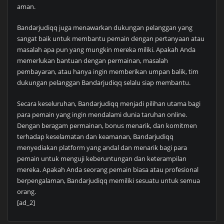
aman.
Bandarjudiqq juga menawarkan dukungan pelanggan yang
sangat baik untuk membantu pemain dengan pertanyaan atau
masalah apa pun yang mungkin mereka miliki. Apakah Anda
memerlukan bantuan dengan permainan, masalah
pembayaran, atau hanya ingin memberikan umpan balik, tim
dukungan pelanggan Bandarjudiqq selalu siap membantu.
Secara keseluruhan, Bandarjudiqq menjadi pilihan utama bagi
para pemain yang ingin mendalami dunia taruhan online.
Dengan beragam permainan, bonus menarik, dan komitmen
terhadap keselamatan dan keamanan, Bandarjudiqq
menyediakan platform yang andal dan menarik bagi para
pemain untuk menguji keberuntungan dan keterampilan
mereka. Apakah Anda seorang pemain biasa atau profesional
berpengalaman, Bandarjudiqq memiliki sesuatu untuk semua
orang.
[ad_2]