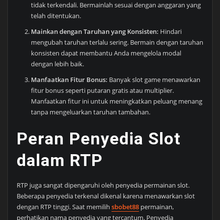
tidak terkendali. Bermainlah sesuai dengan anggaran yang
telah ditentukan.
Mainkan dengan Taruhan yang Konsisten:
Hindari
mengubah taruhan terlalu sering. Bermain dengan taruhan
konsisten dapat membantu Anda mengelola modal
dengan lebih baik.
Manfaatkan Fitur Bonus:
Banyak slot game menawarkan
fitur bonus seperti putaran gratis atau multiplier.
Manfaatkan fitur ini untuk meningkatkan peluang menang
tanpa mengeluarkan taruhan tambahan.
Peran Penyedia Slot
dalam RTP
RTP juga sangat dipengaruhi oleh penyedia permainan slot.
Beberapa penyedia terkenal dikenal karena menawarkan slot
dengan RTP tinggi. Saat memilih
sbobet88
permainan,
perhatikan nama penyedia yang tercantum. Penyedia