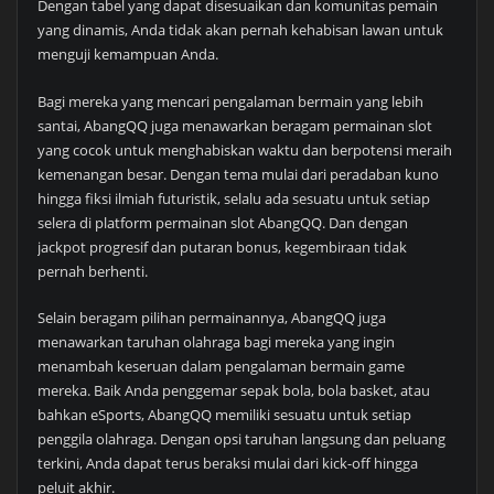
Dengan tabel yang dapat disesuaikan dan komunitas pemain
yang dinamis, Anda tidak akan pernah kehabisan lawan untuk
menguji kemampuan Anda.
Bagi mereka yang mencari pengalaman bermain yang lebih
santai, AbangQQ juga menawarkan beragam permainan slot
yang cocok untuk menghabiskan waktu dan berpotensi meraih
kemenangan besar. Dengan tema mulai dari peradaban kuno
hingga fiksi ilmiah futuristik, selalu ada sesuatu untuk setiap
selera di platform permainan slot AbangQQ. Dan dengan
jackpot progresif dan putaran bonus, kegembiraan tidak
pernah berhenti.
Selain beragam pilihan permainannya, AbangQQ juga
menawarkan taruhan olahraga bagi mereka yang ingin
menambah keseruan dalam pengalaman bermain game
mereka. Baik Anda penggemar sepak bola, bola basket, atau
bahkan eSports, AbangQQ memiliki sesuatu untuk setiap
penggila olahraga. Dengan opsi taruhan langsung dan peluang
terkini, Anda dapat terus beraksi mulai dari kick-off hingga
peluit akhir.