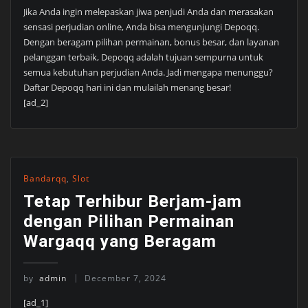
Jika Anda ingin melepaskan jiwa penjudi Anda dan merasakan
sensasi perjudian online, Anda bisa mengunjungi Depoqq.
Dengan beragam pilihan permainan, bonus besar, dan layanan
pelanggan terbaik, Depoqq adalah tujuan sempurna untuk
semua kebutuhan perjudian Anda. Jadi mengapa menunggu?
Daftar Depoqq hari ini dan mulailah menang besar!
[ad_2]
Bandarqq
,
Slot
Tetap Terhibur Berjam-jam
dengan Pilihan Permainan
Wargaqq yang Beragam
by
admin
December 7, 2024
[ad_1]