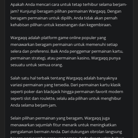
Apakah Anda mencari cara untuk tetap terhibur selama berjam-
jam? Kunjungi beragam pilihan permainan Wargaqq. Dengan
beragam permainan untuk dipilih, Anda tidak akan pernah
kehabisan pilihan untuk kesenangan dan kegembiraan.
Wargaqq adalah platform game online populer yang
menawarkan beragam permainan untuk memenuhi setiap
selera dan preferensi. Baik Anda penggemar permainan kartu,
permainan strategi, atau permainan kasino, Wargaqq punya
sesuatu untuk semua orang.
Salah satu hal terbaik tentang Wargaqq adalah banyaknya
variasi permainan yang tersedia. Dari permainan kartu klasik
seperti poker dan blackjack hingga permainan favorit modern
seperti slot dan roulette, selalu ada pilihan untuk menghibur
Anda selama berjam-jam.
Selain pilihan permainan yang beragam, Wargaqq juga
menawarkan sejumlah fitur menarik untuk meningkatkan
pengalaman bermain Anda. Dari dukungan obrolan langsung