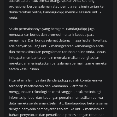
ada sesuatu untuk semua orang. Apakah Anda seorang
profesional berpengalaman atau pemula yang ingin terjun ke
dunia taruhan online, Bandarjudiqq memiliki sesuatu untuk
Anda.
Selain permainannya yang beragam, Bandarjudiqq juga
menawarkan bonus dan promosi menarik kepada para
pemainnya. Dari bonus selamat datang hingga hadiah loyalitas,
ada banyak peluang untuk meningkatkan kemenangan Anda
dan memaksimalkan pengalaman taruhan online Anda. Bonus
ini dapat membantu pemain memaksimalkan penghasilan
mereka dan meningkatkan pengalaman bermain game mereka
secara keseluruhan.
Fitur utama lainnya dari Bandarjudiqq adalah komitmennya
terhadap keselamatan dan keamanan. Platform ini
menggunakan teknologi enkripsi canggih untuk melindungi
informasi pribadi dan keuangan pemain, memastikan bahwa
data mereka selalu aman. Selain itu, Bandarjudiqq bekerja sama
dengan penyedia pembayaran terkemuka untuk memastikan
bahwa penyetoran dan penarikan diproses dengan cepat dan