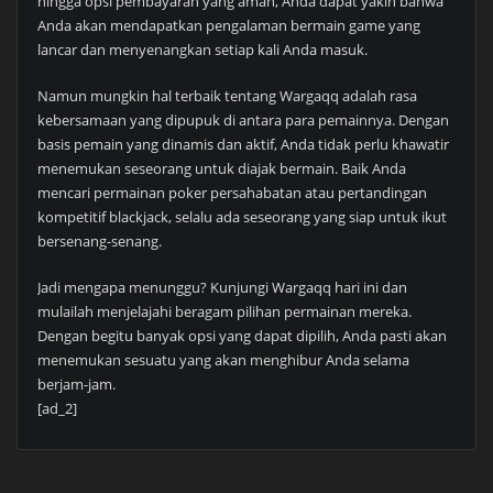
hingga opsi pembayaran yang aman, Anda dapat yakin bahwa
Anda akan mendapatkan pengalaman bermain game yang
lancar dan menyenangkan setiap kali Anda masuk.
Namun mungkin hal terbaik tentang Wargaqq adalah rasa
kebersamaan yang dipupuk di antara para pemainnya. Dengan
basis pemain yang dinamis dan aktif, Anda tidak perlu khawatir
menemukan seseorang untuk diajak bermain. Baik Anda
mencari permainan poker persahabatan atau pertandingan
kompetitif blackjack, selalu ada seseorang yang siap untuk ikut
bersenang-senang.
Jadi mengapa menunggu? Kunjungi Wargaqq hari ini dan
mulailah menjelajahi beragam pilihan permainan mereka.
Dengan begitu banyak opsi yang dapat dipilih, Anda pasti akan
menemukan sesuatu yang akan menghibur Anda selama
berjam-jam.
[ad_2]