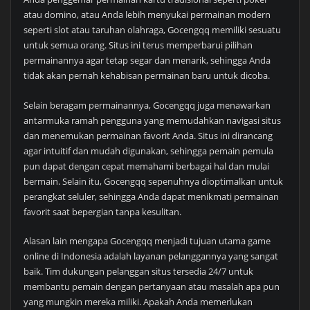
atau domino, atau Anda lebih menyukai permainan modern
seperti slot atau taruhan olahraga, Gocengqq memiliki sesuatu
untuk semua orang. Situs ini terus memperbarui pilihan
permainannya agar tetap segar dan menarik, sehingga Anda
tidak akan pernah kehabisan permainan baru untuk dicoba.
Selain beragam permainannya, Gocengqq juga menawarkan
antarmuka ramah pengguna yang memudahkan navigasi situs
dan menemukan permainan favorit Anda. Situs ini dirancang
agar intuitif dan mudah digunakan, sehingga pemain pemula
pun dapat dengan cepat memahami berbagai hal dan mulai
bermain. Selain itu, Gocengqq sepenuhnya dioptimalkan untuk
perangkat seluler, sehingga Anda dapat menikmati permainan
favorit saat bepergian tanpa kesulitan.
Alasan lain mengapa Gocengqq menjadi tujuan utama game
online di Indonesia adalah layanan pelanggannya yang sangat
baik. Tim dukungan pelanggan situs tersedia 24/7 untuk
membantu pemain dengan pertanyaan atau masalah apa pun
yang mungkin mereka miliki. Apakah Anda memerlukan