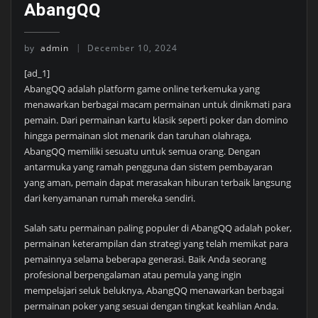
AbangQQ
by
admin
December 10, 2024
[ad_1]
AbangQQ adalah platform game online terkemuka yang
menawarkan berbagai macam permainan untuk dinikmati para
pemain. Dari permainan kartu klasik seperti poker dan domino
hingga permainan slot menarik dan taruhan olahraga,
AbangQQ memiliki sesuatu untuk semua orang. Dengan
antarmuka yang ramah pengguna dan sistem pembayaran
yang aman, pemain dapat merasakan hiburan terbaik langsung
dari kenyamanan rumah mereka sendiri.
Salah satu permainan paling populer di AbangQQ adalah poker,
permainan keterampilan dan strategi yang telah memikat para
pemainnya selama beberapa generasi. Baik Anda seorang
profesional berpengalaman atau pemula yang ingin
mempelajari seluk beluknya, AbangQQ menawarkan berbagai
permainan poker yang sesuai dengan tingkat keahlian Anda.