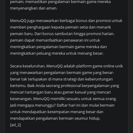
pemain, memastikan pengalaman bermain game mereka
menyenangkan dan aman.
MenuQQ juga menawarkan berbagai bonus dan promosi untuk
memberi penghargaan kepada pemain setia dan menarik
pemain baru. Dari bonus sambutan hingga promosi harian,
pemain dapat memanfaatkan penawaran ini untuk
meningkatkan pengalaman bermain game mereka dan
meningkatkan peluang mereka untuk menang besar.
Secara keseluruhan, MenuQQ adalah platform game online unik
yang menawarkan pengalaman bermain game yang benar-
benar tak terlupakan di mana strategi dan keberuntungan
bertemu. Baik Anda seorang profesional berpengalaman yang
mencari tantangan baru atau gamer kasual yang mencari
kesenangan, MenuQQ memiliki sesuatu untuk semua orang.
Jadi mengapa menunggu? Daftar hari ini dan mulai bermain
untuk mendapatkan kesempatan menang besar dan
mendapatkan pengalaman bermain seumur hidup.
[ad_2]