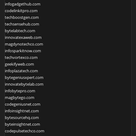
infogadgethub.com
codelinkitpro.com
techboostgen.com
techsensehub.com
bytelabtech.com
innovatexaweb.com
magdynotechco.com
infosparkitnow.com
techvortexco.com
geekifyweb.com
infoplazatech.com
bytegeniusxpert.com
innovatebytelab.com
infobytepro.com
magbytego.com
codegeniusnet.com
infoinsightnet.com
bytesourcehq.com
byteinsightnet.com
codepulsetechco.com