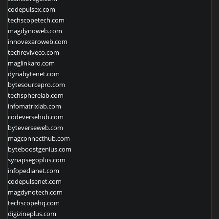
codepulsex.com
techscopetech.com
magdynoweb.com
innovexaroweb.com
techreviveco.com
maglinkaro.com
dynabytenet.com
bytesourcepro.com
techspherelab.com
infomatrixlab.com
codeversehub.com
byteverseweb.com
magconnecthub.com
byteboostgenius.com
synapsegoplus.com
infopedianet.com
codepulsenet.com
magdynotech.com
techscopehq.com
digizineplus.com