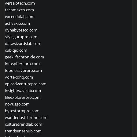
versalotech.com
techmaxco.com
exceedolab.com
activaxio.com
dynabytesco.com
stylegurupro.com
datawizardslab.com
cubiqio.com
geeklifechronicle.com
infospherepro.com
foodiesavorpro.com
vortexohq.com
epicadventurepro.com
insightwavelab.com
lifeexplorerpro.com
novusgo.com
bytestormpro.com
wanderlustchrono.com
culturetrendlab.com
trendsensehub.com