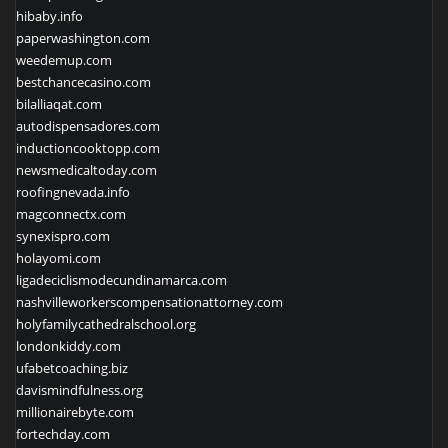
hibaby.info
paperwashington.com
weedemup.com
bestchancecasino.com
bilalliaqat.com
autodispensadores.com
inductioncooktopp.com
newsmedicaltoday.com
roofingnevada.info
magconnectx.com
synexispro.com
holayomi.com
ligadeciclismodecundinamarca.com
nashvilleworkerscompensationattorney.com
holyfamilycathedralschool.org
londonkiddy.com
ufabetcoaching.biz
davismindfulness.org
millionairebyte.com
fortechday.com