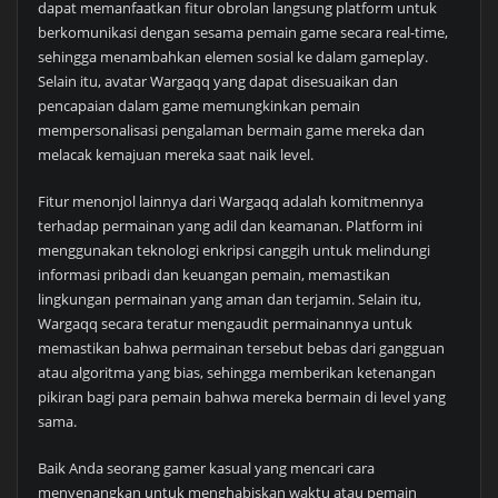
dapat memanfaatkan fitur obrolan langsung platform untuk
berkomunikasi dengan sesama pemain game secara real-time,
sehingga menambahkan elemen sosial ke dalam gameplay.
Selain itu, avatar Wargaqq yang dapat disesuaikan dan
pencapaian dalam game memungkinkan pemain
mempersonalisasi pengalaman bermain game mereka dan
melacak kemajuan mereka saat naik level.
Fitur menonjol lainnya dari Wargaqq adalah komitmennya
terhadap permainan yang adil dan keamanan. Platform ini
menggunakan teknologi enkripsi canggih untuk melindungi
informasi pribadi dan keuangan pemain, memastikan
lingkungan permainan yang aman dan terjamin. Selain itu,
Wargaqq secara teratur mengaudit permainannya untuk
memastikan bahwa permainan tersebut bebas dari gangguan
atau algoritma yang bias, sehingga memberikan ketenangan
pikiran bagi para pemain bahwa mereka bermain di level yang
sama.
Baik Anda seorang gamer kasual yang mencari cara
menyenangkan untuk menghabiskan waktu atau pemain