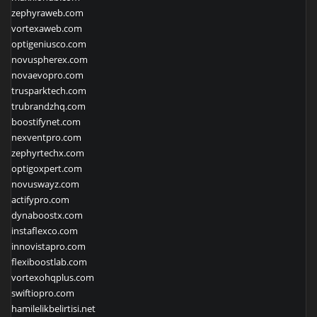
zephyraweb.com
vortexaweb.com
optigeniusco.com
novuspherex.com
novaevopro.com
trusparktech.com
trubrandzhq.com
boostifynet.com
nexventpro.com
zephyrtechx.com
optigoxpert.com
novuswayz.com
actifypro.com
dynaboostx.com
instaflexco.com
innovistapro.com
flexiboostlab.com
vortexohqplus.com
swiftiopro.com
hamilelikbelirtisi.net