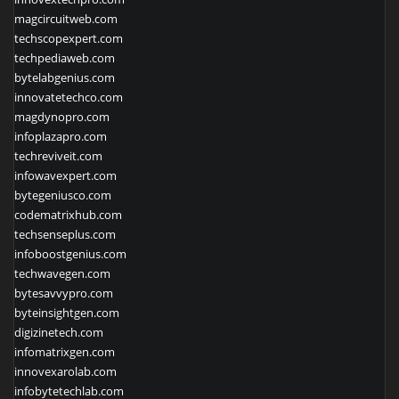
magcircuitweb.com
techscopexpert.com
techpediaweb.com
bytelabgenius.com
innovatetechco.com
magdynopro.com
infoplazapro.com
techreviveit.com
infowavexpert.com
bytegeniusco.com
codematrixhub.com
techsenseplus.com
infoboostgenius.com
techwavegen.com
bytesavvypro.com
byteinsightgen.com
digizinetech.com
infomatrixgen.com
innovexarolab.com
infobytetechlab.com