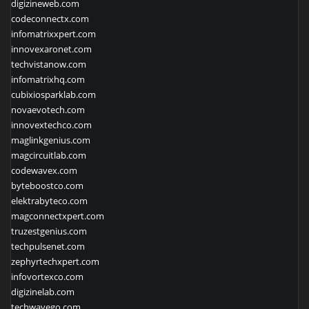
digizineweb.com
codeconnectx.com
infomatrixxpert.com
innovexaronet.com
techvistanow.com
infomatrixhq.com
cubixiosparklab.com
novaevotech.com
innovextechco.com
maglinkgenius.com
magcircuitlab.com
codewavex.com
byteboostco.com
elektrabyteco.com
magconnectxpert.com
truzestgenius.com
techpulsenet.com
zephyrtechxpert.com
infovortexco.com
digizinelab.com
techwavego.com