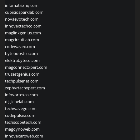
infomatrixhq.com
cubixiosparklab.com
novaevotech.com
innovextechco.com
maglinkgenius.com
magcircuitlab.com
codewavex.com
byteboostco.com
elektrabyteco.com
magconnectxpert.com
truzestgenius.com
techpulsenet.com
zephyrtechxpert.com
infovortexco.com
digizinelab.com
techwavego.com
codepulsex.com
techscopetech.com
magdynoweb.com
innovexaroweb.com