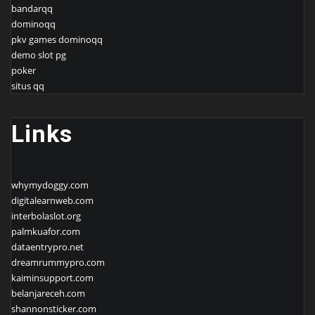
bandarqq
dominoqq
pkv games dominoqq
demo slot pg
poker
situs qq
Links
whymydoggy.com
digitalearnweb.com
interbolaslot.org
palmkuafor.com
dataentrypro.net
dreamrummypro.com
kaiminsupport.com
belanjareceh.com
shannonsticker.com