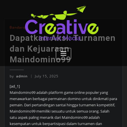
Skip
to
content
Bandarqq
Dapatkan Aksi: Turnamen
dan Kejuaraan
Maindomino99
by
admin
July 15, 2025
[ad_1]
Maindomino99 adalah platform game online populer yang
menawarkan berbagai permainan domino untuk dinikmati para
pemain. Dari pertandingan santai hingga turnamen kompetitif,
Maindomino99 memiliki sesuatu untuk semua orang. Salah
satu aspek paling menarik dari Maindomino99 adalah
kesempatan untuk berpartisipasi dalam turnamen dan