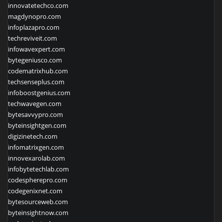
innovatetechco.com
magdynopro.com
infoplazapro.com
techreviveit.com
infowavexpert.com
bytegeniusco.com
codematrixhub.com
techsenseplus.com
infoboostgenius.com
techwavegen.com
bytesavvypro.com
byteinsightgen.com
digizinetech.com
infomatrixgen.com
innovexarolab.com
infobytetechlab.com
codespherepro.com
codegenixnet.com
bytesourceweb.com
byteinsightnow.com