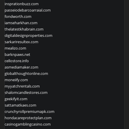
insprationbuzz.com
passeiodebarcoarraial.com
fondworth.com
iamseharkhan.com
thelatestkhabrain.com
digitaldesignproperties.com
sarkariresultex.com
mealizo.com
barknpaws.net
cellostore.info
asmediamaker.com
globalthoughtonline.com
moneiify.com
myyatchrentals.com
shalomcandlestores.com
geekifyit.com
sattamatkaes.com
crunchyrollpremiumapk.com
hondacareprotectplan.com
casinogamblingcasino.com