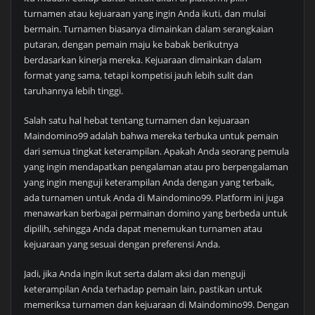
turnamen atau kejuaraan yang ingin Anda ikuti, dan mulai
bermain. Turnamen biasanya dimainkan dalam serangkaian
putaran, dengan pemain maju ke babak berikutnya
berdasarkan kinerja mereka. Kejuaraan dimainkan dalam
format yang sama, tetapi kompetisi jauh lebih sulit dan
taruhannya lebih tinggi.
Salah satu hal hebat tentang turnamen dan kejuaraan
Maindomino99 adalah bahwa mereka terbuka untuk pemain
dari semua tingkat keterampilan. Apakah Anda seorang pemula
yang ingin mendapatkan pengalaman atau pro berpengalaman
yang ingin menguji keterampilan Anda dengan yang terbaik,
ada turnamen untuk Anda di Maindomino99. Platform ini juga
menawarkan berbagai permainan domino yang berbeda untuk
dipilih, sehingga Anda dapat menemukan turnamen atau
kejuaraan yang sesuai dengan preferensi Anda.
Jadi, jika Anda ingin ikut serta dalam aksi dan menguji
keterampilan Anda terhadap pemain lain, pastikan untuk
memeriksa turnamen dan kejuaraan di Maindomino99. Dengan