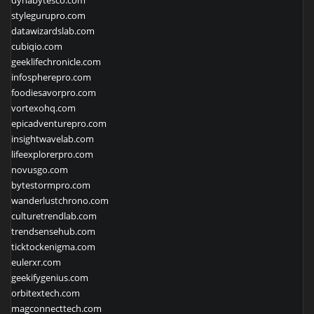
dynabytesco.com
stylegurupro.com
datawizardslab.com
cubiqio.com
geeklifechronicle.com
infospherepro.com
foodiesavorpro.com
vortexohq.com
epicadventurepro.com
insightwavelab.com
lifeexplorerpro.com
novusgo.com
bytestormpro.com
wanderlustchrono.com
culturetrendlab.com
trendsensehub.com
ticktockenigma.com
eulerxr.com
geekifygenius.com
orbitextech.com
magconnecttech.com