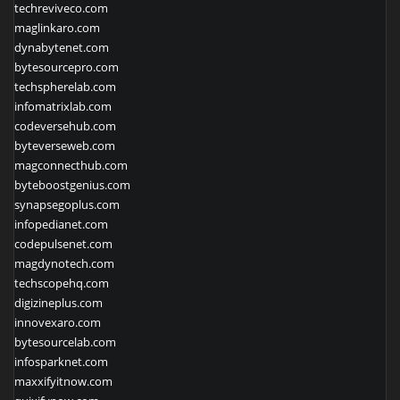
techreviveco.com
maglinkaro.com
dynabytenet.com
bytesourcepro.com
techspherelab.com
infomatrixlab.com
codeversehub.com
byteverseweb.com
magconnecthub.com
byteboostgenius.com
synapsegoplus.com
infopedianet.com
codepulsenet.com
magdynotech.com
techscopehq.com
digizineplus.com
innovexaro.com
bytesourcelab.com
infosparknet.com
maxxifyitnow.com