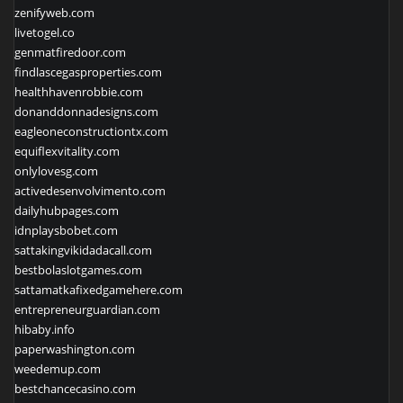
zenifyweb.com
livetogel.co
genmatfiredoor.com
findlascegasproperties.com
healthhavenrobbie.com
donanddonnadesigns.com
eagleoneconstructiontx.com
equiflexvitality.com
onlylovesg.com
activedesenvolvimento.com
dailyhubpages.com
idnplaysbobet.com
sattakingvikidadacall.com
bestbolaslotgames.com
sattamatkafixedgamehere.com
entrepreneurguardian.com
hibaby.info
paperwashington.com
weedemup.com
bestchancecasino.com