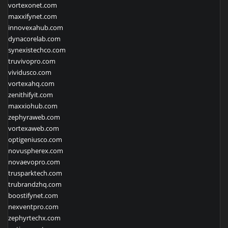
vortexonet.com
maxxifynet.com
innovexahub.com
dynacorelab.com
synexistechco.com
truvivopro.com
vividusco.com
vortexahq.com
zenithifyit.com
maxxiohub.com
zephyraweb.com
vortexaweb.com
optigeniusco.com
novuspherex.com
novaevopro.com
trusparktech.com
trubrandzhq.com
boostifynet.com
nexventpro.com
zephyrtechx.com