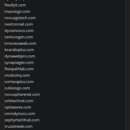
flexifyit.com
maxxiogo.com
novusgotech.com
nextronnet.com
dynamoxco.com
zenturogen.com
innovexaweb.com
brandioplus.com
dynawebpro.com
synapsegen.com
flexipathlab.com
vividushq.com
vortexaplus.com
cubixiogo.com
novuspherenet.com
orbitechnet.com
optiwavex.com
omnidynoco.com
zephyrtechhub.com
truzestweb.com