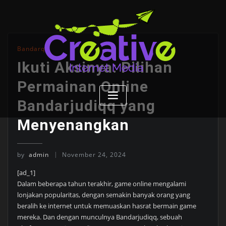
Skip
to
content
Bandarqq
Ikuti Aksinya: Pilihan
Permainan Online
Bandarjudiqq yang
Menyenangkan
by
admin
November 24, 2024
[ad_1]
Dalam beberapa tahun terakhir, game online mengalami
lonjakan popularitas, dengan semakin banyak orang yang
beralih ke internet untuk memuaskan hasrat bermain game
mereka. Dan dengan munculnya Bandarjudiqq, sebuah