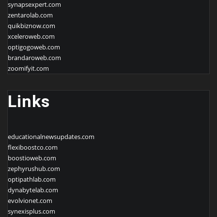
synapsexpert.com
zentarolab.com
quikbiznow.com
xceleroweb.com
optigogoweb.com
brandaroweb.com
zoomifyit.com
Links
educationalnewsupdates.com
flexiboostco.com
boostioweb.com
zephyrushub.com
optipathlab.com
dynabytelab.com
evolvionet.com
synexisplus.com