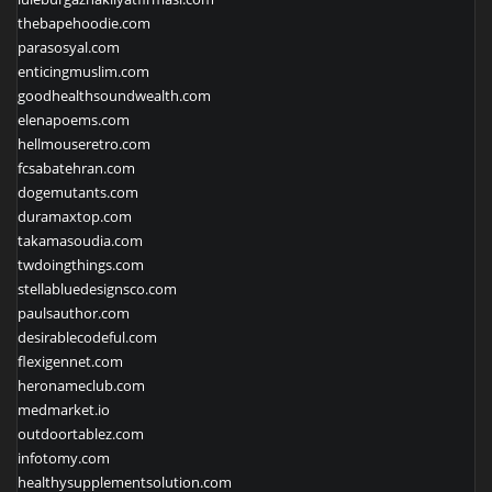
thebapehoodie.com
parasosyal.com
enticingmuslim.com
goodhealthsoundwealth.com
elenapoems.com
hellmouseretro.com
fcsabatehran.com
dogemutants.com
duramaxtop.com
takamasoudia.com
twdoingthings.com
stellabluedesignsco.com
paulsauthor.com
desirablecodeful.com
flexigennet.com
heronameclub.com
medmarket.io
outdoortablez.com
infotomy.com
healthysupplementsolution.com