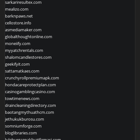
sarkariresultex.com
mealizo.com
barknpaws.net
cellostore.info
asmediamaker.com
globalthoughtonline.com
moneiify.com
myyatchrentals.com
shalomcandlestores.com
geekifyit.com
sattamatkaes.com
crunchyrollpremiumapk.com
hondacareprotectplan.com
casinogamblingcasino.com
towtimenews.com
draincleaningdirectory.com
baotangmythuathcm.com
jethukukburosu.com
somniumforge.com
bloglibraries.com
luleburgaznakliyatfirmasi.com