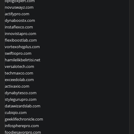
optigoxpert.com
novuswayz.com
actifypro.com
dynaboostx.com
instaflexco.com
innovistapro.com
flexiboostlab.com
vortexohqplus.com
swiftiopro.com
hamilelikbelirtisi.net
versalotech.com
techmaxco.com
exceedolab.com
activaxio.com
dynabytesco.com
stylegurupro.com
datawizardslab.com
cubiqio.com
geeklifechronicle.com
infospherepro.com
foodiesavorpro.com