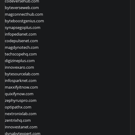
codeversehub.com
byteverseweb.com
magconnecthub.com
byteboostgenius.com
synapsegoplus.com
infopedianet.com
codepulsenet.com
magdynotech.com
techscopehq.com
digizineplus.com
innovexaro.com
bytesourcelab.com
infosparknet.com
maxxifyitnow.com
quixifynow.com
zephyruspro.com
optipathx.com
nextronixlab.com
zentrixhq.com
innovestanet.com
dynabytexpert.com