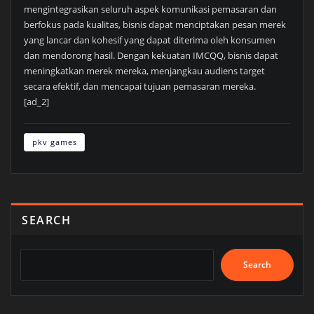
mengintegrasikan seluruh aspek komunikasi pemasaran dan
berfokus pada kualitas, bisnis dapat menciptakan pesan merek
yang lancar dan kohesif yang dapat diterima oleh konsumen
dan mendorong hasil. Dengan kekuatan IMCQQ, bisnis dapat
meningkatkan merek mereka, menjangkau audiens target
secara efektif, dan mencapai tujuan pemasaran mereka.
[ad_2]
pkv games
SEARCH
Search