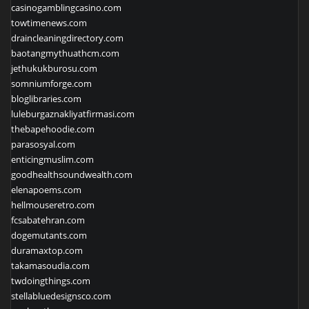
casinogamblingcasino.com
towtimenews.com
draincleaningdirectory.com
baotangmythuathcm.com
jethukukburosu.com
somniumforge.com
bloglibraries.com
luleburgaznakliyatfirmasi.com
thebapehoodie.com
parasosyal.com
enticingmuslim.com
goodhealthsoundwealth.com
elenapoems.com
hellmouseretro.com
fcsabatehran.com
dogemutants.com
duramaxtop.com
takamasoudia.com
twdoingthings.com
stellabluedesignsco.com