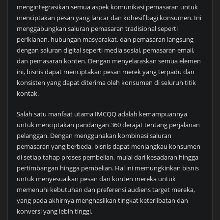
mengintegrasikan semua aspek komunikasi pemasaran untuk
menciptakan pesan yang lancar dan kohesif bagi konsumen. Ini
menggabungkan saluran pemasaran tradisional seperti
periklanan, hubungan masyarakat, dan pemasaran langsung
dengan saluran digital seperti media sosial, pemasaran email,
dan pemasaran konten. Dengan menyelaraskan semua elemen
ini, bisnis dapat menciptakan pesan merek yang terpadu dan
konsisten yang dapat diterima oleh konsumen di seluruh titik
kontak.
Salah satu manfaat utama IMCQQ adalah kemampuannya
untuk menciptakan pandangan 360 derajat tentang perjalanan
pelanggan. Dengan menggunakan kombinasi saluran
pemasaran yang berbeda, bisnis dapat menjangkau konsumen
di setiap tahap proses pembelian, mulai dari kesadaran hingga
pertimbangan hingga pembelian. Hal ini memungkinkan bisnis
untuk menyesuaikan pesan dan konten mereka untuk
memenuhi kebutuhan dan preferensi audiens target mereka,
yang pada akhirnya menghasilkan tingkat keterlibatan dan
konversi yang lebih tinggi.