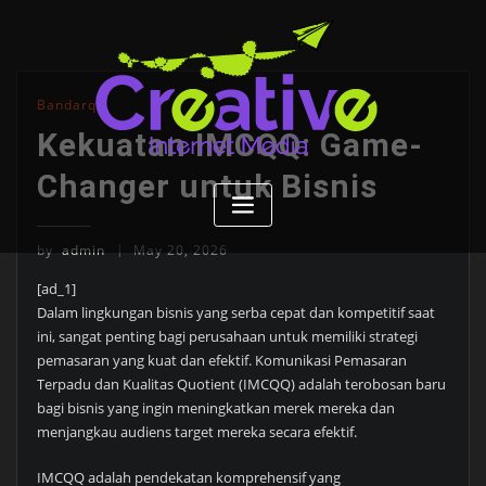
Skip
to
content
Bandarqq
Kekuatan IMCQQ: Game-
Changer untuk Bisnis
by
admin
May 20, 2026
[ad_1]
Dalam lingkungan bisnis yang serba cepat dan kompetitif saat
ini, sangat penting bagi perusahaan untuk memiliki strategi
pemasaran yang kuat dan efektif. Komunikasi Pemasaran
Terpadu dan Kualitas Quotient (IMCQQ) adalah terobosan baru
bagi bisnis yang ingin meningkatkan merek mereka dan
menjangkau audiens target mereka secara efektif.
IMCQQ adalah pendekatan komprehensif yang