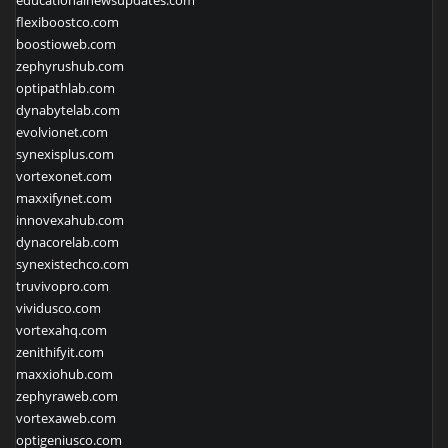
educationalnewsupdates.com
flexiboostco.com
boostioweb.com
zephyrushub.com
optipathlab.com
dynabytelab.com
evolvionet.com
synexisplus.com
vortexonet.com
maxxifynet.com
innovexahub.com
dynacorelab.com
synexistechco.com
truvivopro.com
vividusco.com
vortexahq.com
zenithifyit.com
maxxiohub.com
zephyraweb.com
vortexaweb.com
optigeniusco.com