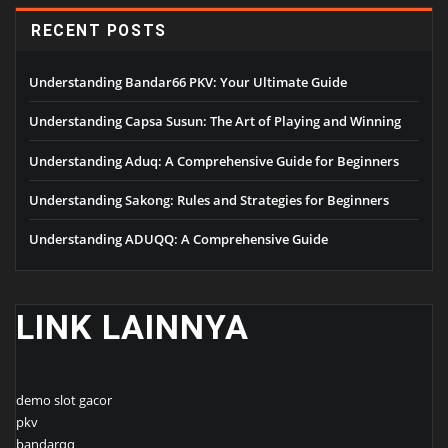
RECENT POSTS
Understanding Bandar66 PKV: Your Ultimate Guide
Understanding Capsa Susun: The Art of Playing and Winning
Understanding Aduq: A Comprehensive Guide for Beginners
Understanding Sakong: Rules and Strategies for Beginners
Understanding ADUQQ: A Comprehensive Guide
LINK LAINNYA
demo slot gacor
pkv
bandarqq