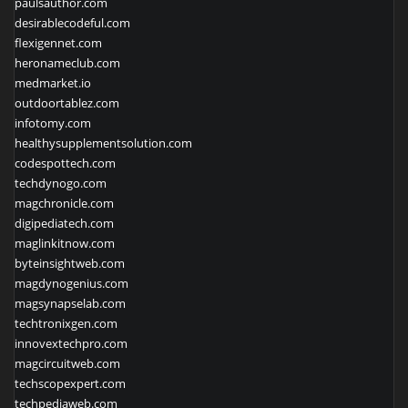
paulsauthor.com
desirablecodeful.com
flexigennet.com
heronameclub.com
medmarket.io
outdoortablez.com
infotomy.com
healthysupplementsolution.com
codespottech.com
techdynogo.com
magchronicle.com
digipediatech.com
maglinkitnow.com
byteinsightweb.com
magdynogenius.com
magsynapselab.com
techtronixgen.com
innovextechpro.com
magcircuitweb.com
techscopexpert.com
techpediaweb.com