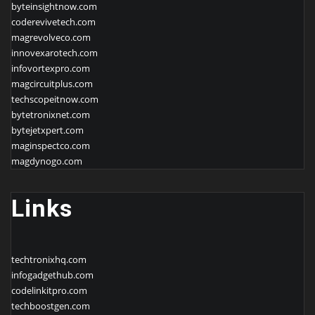
byteinsightnow.com
coderevivetech.com
magrevolveco.com
innovexarotech.com
infovortexpro.com
magcircuitplus.com
techscopeitnow.com
bytetronixnet.com
bytejetxpert.com
maginspectco.com
magdynogo.com
Links
techtronixhq.com
infogadgethub.com
codelinkitpro.com
techboostgen.com