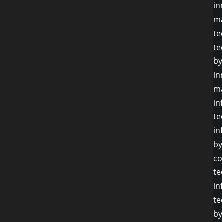
in
ma
te
te
by
in
m
in
te
in
by
co
te
in
t
by