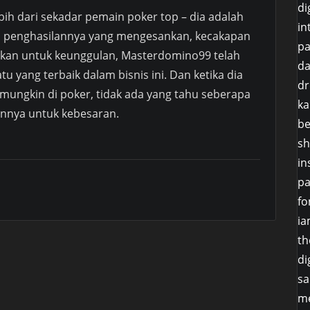
di
ih dari sekadar pemain poker top – dia adalah
in
n penghasilannya yang mengesankan, kecakapan
pa
ahkan untuk keunggulan, Masterdomino99 telah
da
 yang terbaik dalam bisnis ini. Dan ketika dia
d
mungkin di poker, tidak ada yang tahu seberapa
ka
annya untuk kebesaran.
be
sh
in
pa
fo
i
th
di
sa
me