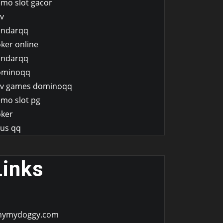
mo slot gacor
v
andarqq
ker online
andarqq
ominoqq
kv games dominoqq
mo slot pg
ker
tus qq
Links
hymydoggy.com