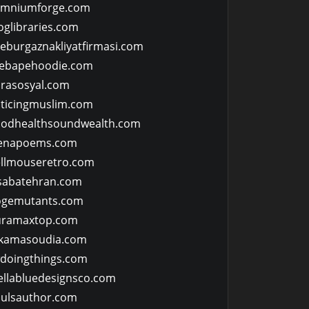
omniumforge.com
oglibraries.com
leburgaznakliyatfirmasi.com
ebapehoodie.com
rasosyal.com
ticingmuslim.com
odhealthsoundwealth.com
lenapoems.com
llmouseretro.com
sabatehran.com
ogemutants.com
uramaxtop.com
kamasoudia.com
doingthings.com
ellabluedesignsco.com
ulsauthor.com