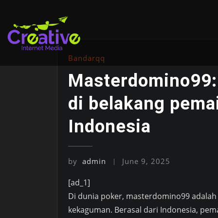
Skip
to
content
Bandarqq
Masterdomino99:
di belakang pema
Indonesia
by
admin
June 9, 2025
[ad_1]
Di dunia poker, masterdomino99 adala
kekaguman. Berasal dari Indonesia, pema