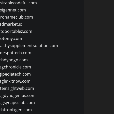
sirablecodeful.com
exigennet.com
eronameclub.com
dmarket.io
tdoortablez.com
fotomy.com
althysupplementsolution.com
despottech.com
echdynogo.com
gchronicle.com
gipediatech.com
glinkitnow.com
teinsightweb.com
agdynogenius.com
agsynapselab.com
chtronixgen.com