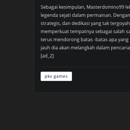
Sebagai kesimpulan, Masterdomino99 leb
legenda sejati dalam permainan. Denga
strategis, dan dedikasi yang tak tergoy
memperkuat tempatnya sebagai salah satu
terus mendorong batas -batas apa yang 
jauh dia akan melangkah dalam pencari
[ad_2]
pkv games