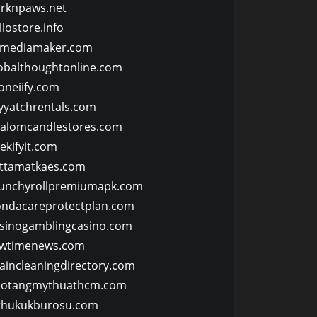
rknpaws.net
llostore.info
smediamaker.com
obalthoughtonline.com
neiify.com
yatchrentals.com
alomcandlestores.com
ekifyit.com
ttamatkaes.com
unchyrollpremiumapk.com
ndacareprotectplan.com
sinogamblingcasino.com
owtimenews.com
aincleaningdirectory.com
aotangmythuathcm.com
thukukburosu.com