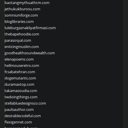
baotangmythuathcm.com
jethukukburosu.com
somniumforge.com
bloglibraries.com
luleburgaznakliyatfirmasi.com
thebapehoodie.com
parasosyal.com
enticingmuslim.com
goodhealthsoundwealth.com
elenapoems.com
hellmouseretro.com
fcsabatehran.com
dogemutants.com
duramaxtop.com
takamasoudia.com
twdoingthings.com
stellabluedesignsco.com
paulsauthor.com
desirablecodeful.com
flexigennet.com