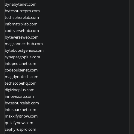
dynabytenet.com
bytesourcepro.com
techspherelab.com
infomatrixlab.com
codeversehub.com
byteverseweb.com
magconnecthub.com
byteboostgenius.com
synapsegoplus.com
infopedianet.com
codepulsenet.com
magdynotech.com
techscopehq.com
digizineplus.com
innovexaro.com
bytesourcelab.com
infosparknet.com
maxxifyitnow.com
quixifynow.com
zephyruspro.com