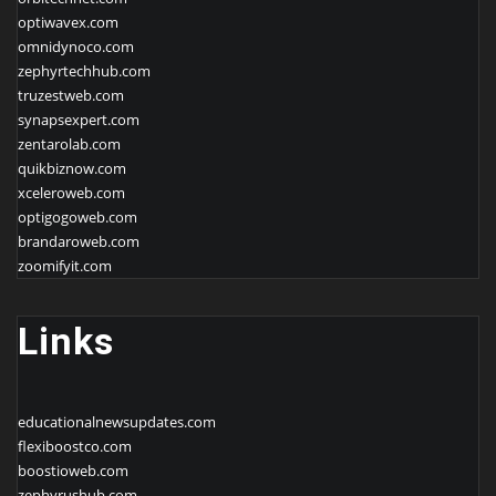
optiwavex.com
omnidynoco.com
zephyrtechhub.com
truzestweb.com
synapsexpert.com
zentarolab.com
quikbiznow.com
xceleroweb.com
optigogoweb.com
brandaroweb.com
zoomifyit.com
Links
educationalnewsupdates.com
flexiboostco.com
boostioweb.com
zephyrushub.com