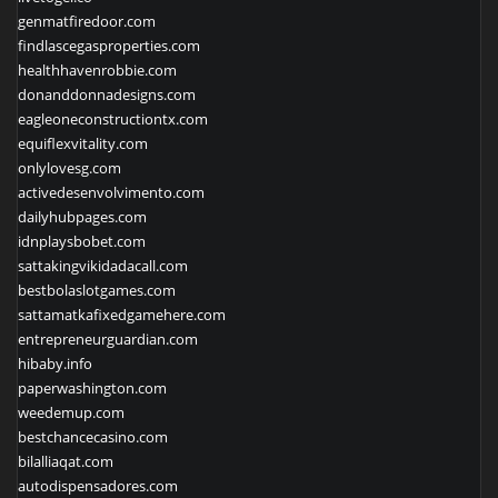
genmatfiredoor.com
findlascegasproperties.com
healthhavenrobbie.com
donanddonnadesigns.com
eagleoneconstructiontx.com
equiflexvitality.com
onlylovesg.com
activedesenvolvimento.com
dailyhubpages.com
idnplaysbobet.com
sattakingvikidadacall.com
bestbolaslotgames.com
sattamatkafixedgamehere.com
entrepreneurguardian.com
hibaby.info
paperwashington.com
weedemup.com
bestchancecasino.com
bilalliaqat.com
autodispensadores.com