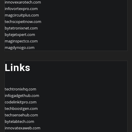
innovexarotech.com
infovortexpro.com
magcircuitplus.com
techscopeitnow.com
bytetronixnet.com
bytejetxpert.com
maginspectco.com
magdynogo.com
Links
techtronixhq.com
infogadgethub.com
codelinkitpro.com
techboostgen.com
techsensehub.com
bytelabtech.com
innovatexaweb.com