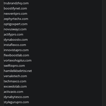
trubrandzhq.com
boostifynet.com
nexventpro.com
zephyrtechx.com
optigoxpert.com
novuswayz.com
actifypro.com
dynaboostx.com
instaflexco.com
innovistapro.com
flexiboostlab.com
vortexohqplus.com
swiftiopro.com
hamilelikbelirtisi.net
versalotech.com
techmaxco.com
exceedolab.com
activaxio.com
dynabytesco.com
stylegurupro.com