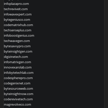
infoplazapro.com
techreviveit.com
infowavexpert.com
bytegeniusco.com
codematrixhub.com
techsenseplus.com
infoboostgenius.com
techwavegen.com
bytesavvypro.com
byteinsightgen.com
digizinetech.com
infomatrixgen.com
innovexarolab.com
infobytetechlab.com
codespherepro.com
codegenixnet.com
bytesourceweb.com
byteinsightnow.com
coderevivetech.com
magrevolveco.com