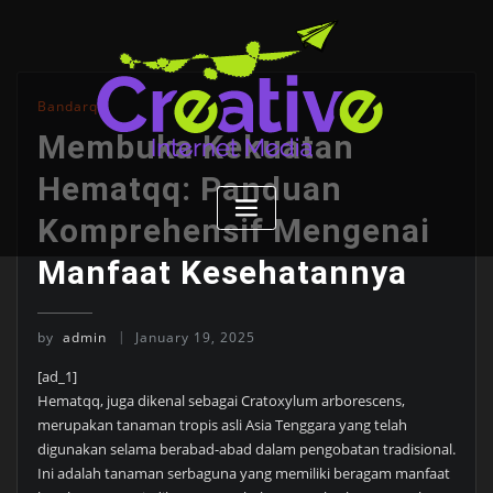
Skip
to
content
Bandarqq
Membuka Kekuatan
Hematqq: Panduan
Komprehensif Mengenai
Manfaat Kesehatannya
by
admin
January 19, 2025
[ad_1]
Hematqq, juga dikenal sebagai Cratoxylum arborescens,
merupakan tanaman tropis asli Asia Tenggara yang telah
digunakan selama berabad-abad dalam pengobatan tradisional.
Ini adalah tanaman serbaguna yang memiliki beragam manfaat