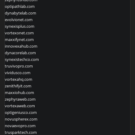
optipathlab.com
dynabytelab.com
evolvionet.com
synexisplus.com
vortexonet.com
maxxifynet.com
innovexahub.com
dynacorelab.com
synexistechco.com
truvivopro.com
vividusco.com
vortexahq.com
zenithifyit.com
maxxiohub.com
zephyraweb.com
vortexaweb.com
optigeniusco.com
novuspherex.com
novaevopro.com
trusparktech.com