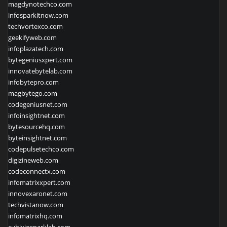
magdynotechco.com
infosparkitnow.com
techvortexco.com
geekifyweb.com
infoplazatech.com
bytegeniusxpert.com
innovatebytelab.com
infobytepro.com
magbytego.com
codegeniusnet.com
infoinsightnet.com
bytesourcehq.com
byteinsightnet.com
codepulsetechco.com
digizineweb.com
codeconnectx.com
infomatrixxpert.com
innovexaronet.com
techvistanow.com
infomatrixhq.com