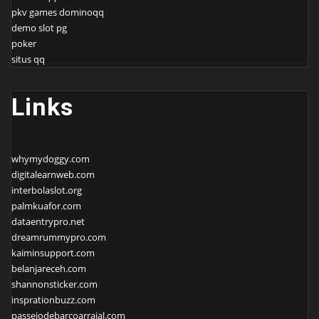
pkv games dominoqq
demo slot pg
poker
situs qq
Links
whymydoggy.com
digitalearnweb.com
interbolaslot.org
palmkuafor.com
dataentrypro.net
dreamrummypro.com
kaiminsupport.com
belanjareceh.com
shannonsticker.com
insprationbuzz.com
passeiodebarcoarraial.com