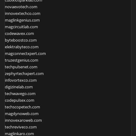
cubixiosparklab.com
novaevotech.com
innovextechco.com
maglinkgenius.com
magcircuitlab.com
codewavex.com
byteboostco.com
elektrabyteco.com
magconnectxpert.com
truzestgenius.com
techpulsenet.com
zephyrtechxpert.com
infovortexco.com
digizinelab.com
techwavego.com
codepulsex.com
techscopetech.com
magdynoweb.com
innovexaroweb.com
techreviveco.com
maglinkaro.com