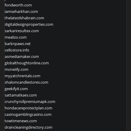
fondworth.com
iamseharkhan.com
thelatestkhabrain.com
digitaldesignproperties.com
sarkariresultex.com
mealizo.com
barknpaws.net
cellostore.info
asmediamaker.com
globalthoughtonline.com
moneiify.com
myyatchrentals.com
shalomcandlestores.com
geekifyit.com
sattamatkaes.com
crunchyrollpremiumapk.com
hondacareprotectplan.com
casinogamblingcasino.com
towtimenews.com
draincleaningdirectory.com