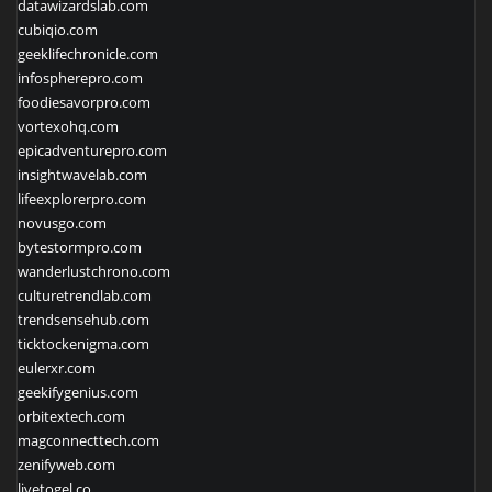
datawizardslab.com
cubiqio.com
geeklifechronicle.com
infospherepro.com
foodiesavorpro.com
vortexohq.com
epicadventurepro.com
insightwavelab.com
lifeexplorerpro.com
novusgo.com
bytestormpro.com
wanderlustchrono.com
culturetrendlab.com
trendsensehub.com
ticktockenigma.com
eulerxr.com
geekifygenius.com
orbitextech.com
magconnecttech.com
zenifyweb.com
livetogel.co