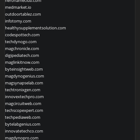
heronameclub.com
medmarket.io
outdoortablez.com
infotomy.com
healthysupplementsolution.com
codespottech.com
techdynogo.com
magchronicle.com
digipediatech.com
maglinkitnow.com
byteinsightweb.com
magdynogenius.com
magsynapselab.com
techtronixgen.com
innovextechpro.com
magcircuitweb.com
techscopexpert.com
techpediaweb.com
bytelabgenius.com
innovatetechco.com
magdynopro.com