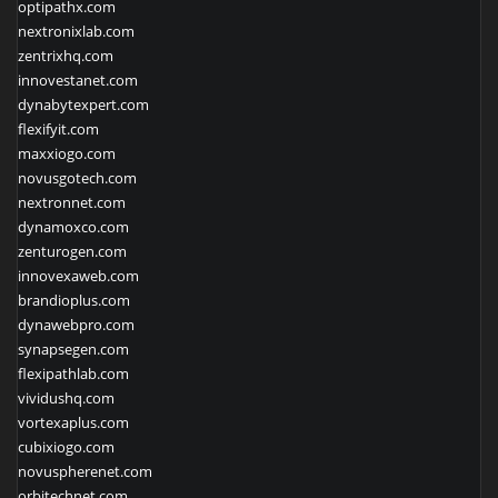
optipathx.com
nextronixlab.com
zentrixhq.com
innovestanet.com
dynabytexpert.com
flexifyit.com
maxxiogo.com
novusgotech.com
nextronnet.com
dynamoxco.com
zenturogen.com
innovexaweb.com
brandioplus.com
dynawebpro.com
synapsegen.com
flexipathlab.com
vividushq.com
vortexaplus.com
cubixiogo.com
novuspherenet.com
orbitechnet.com