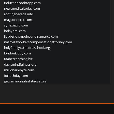
inductioncooktopp.com
newsmedicaltoday.com
roofingnevada.info
magconnectx.com
synexispro.com
holayomi.com
ligadeciclismodecundinamarca.com
nashvilleworkerscompensationattorney.com
holyfamilycathedralschool.org
londonkiddy.com
ufabetcoaching.biz
davismindfulness.org
millionairebyte.com
fortechday.com
getcaminorealestateusa.xyz