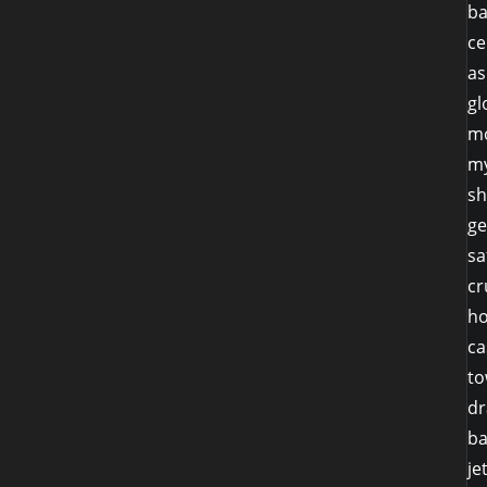
ba
ce
a
gl
mo
my
sh
ge
sa
cr
ho
ca
t
dr
b
je