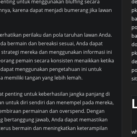
de
 penting untuk menggunakan bluffing secara
pk
annya, karena dapat menjadi bumerang jika lawan
b
po
rhatikan perilaku dan pola taruhan lawan Anda.
b
a bermain dan bereaksi sesuai, Anda dapat
d
trategi mereka dan menggunakan informasi ini
p
seorang pemain secara konsisten menaikkan ketika
de
a dapat menggunakan pengetahuan ini untuk
po
a memiliki tangan yang lebih lemah.
si
at penting untuk keberhasilan jangka panjang di
n untuk diri sendiri dan menempel pada mereka,
gembiraan permainan dan overspend. Dengan
g bertanggung jawab, Anda dapat memastikan
terus bermain dan meningkatkan keterampilan
w