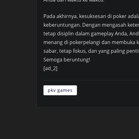
Pada akhirnya, kesuksesan di poker adala
keberuntungan. Dengan mengasah keter
tetap disiplin dalam gameplay Anda, An
menang di pokerpelangi dan membuka kun
sabar, tetap fokus, dan yang paling pen
Semoga beruntung!
[ad_2]
pkv games