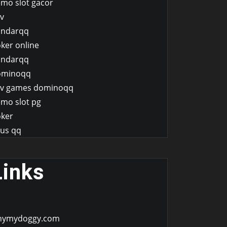
mo slot gacor
v
andarqq
ker online
andarqq
ominoqq
kv games dominoqq
mo slot pg
ker
tus qq
Links
hymydoggy.com