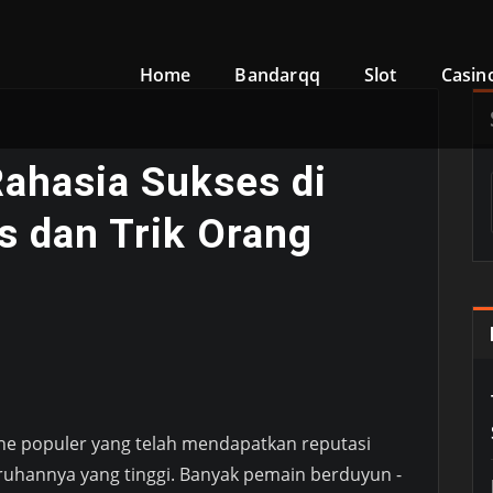
Home
Bandarqq
Slot
Casin
ahasia Sukses di
s dan Trik Orang
ine populer yang telah mendapatkan reputasi
uhannya yang tinggi. Banyak pemain berduyun -