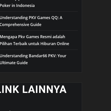
Poker in Indonesia
Understanding PKV Games QQ: A
Comprehensive Guide
Mengapa Pkv Games Resmi adalah
Pilihan Terbaik untuk Hiburan Online
Understanding Bandar66 PKV: Your
Ultimate Guide
LINK LAINNYA