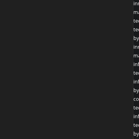
in
ma
te
te
by
in
m
in
te
in
by
co
te
in
t
by