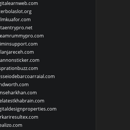
gitalearnweb.com
terbolaslot.org
lmkuafor.com
taentrypro.net
reamrummypro.com
iminsupport.com
lanjareceh.com
annonsticker.com
sprationbuzz.com
sseiodebarcoarraial.com
ndworth.com
amseharkhan.com
elatestkhabrain.com
gitaldesignproperties.com
rkariresultex.com
alizo.com