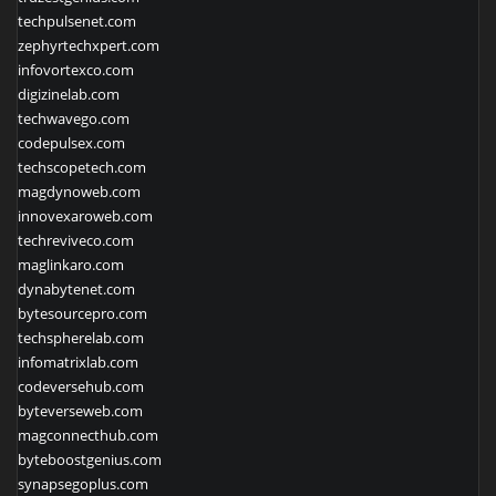
techpulsenet.com
zephyrtechxpert.com
infovortexco.com
digizinelab.com
techwavego.com
codepulsex.com
techscopetech.com
magdynoweb.com
innovexaroweb.com
techreviveco.com
maglinkaro.com
dynabytenet.com
bytesourcepro.com
techspherelab.com
infomatrixlab.com
codeversehub.com
byteverseweb.com
magconnecthub.com
byteboostgenius.com
synapsegoplus.com