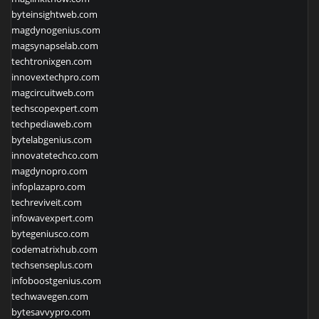
byteinsightweb.com
magdynogenius.com
magsynapselab.com
techtronixgen.com
innovextechpro.com
magcircuitweb.com
techscopexpert.com
techpediaweb.com
bytelabgenius.com
innovatetechco.com
magdynopro.com
infoplazapro.com
techreviveit.com
infowavexpert.com
bytegeniusco.com
codematrixhub.com
techsenseplus.com
infoboostgenius.com
techwavegen.com
bytesavvypro.com