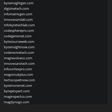
byteinsightgen.com
digizinetech.com
infomatrixgen.com
innovexarolab.com
infobytetechlab.com
codespherepro.com
codegenixnet.com
bytesourceweb.com
byteinsightnow.com
coderevivetech.com
magrevolveco.com
innovexarotech.com
infovortexpro.com
magcircuitplus.com
techscopeitnow.com
bytetronixnet.com
bytejetxpert.com
maginspectco.com
magdynogo.com