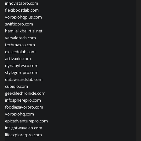
innovistapro.com
flexiboostlab.com
vortexohqplus.com
swiftiopro.com
hamilelikbelirtisi.net
versalotech.com
techmaxco.com
exceedolab.com
activaxio.com
dynabytesco.com
stylegurupro.com
datawizardslab.com
cubiqio.com
geeklifechronicle.com
infospherepro.com
foodiesavorpro.com
vortexohq.com
epicadventurepro.com
insightwavelab.com
lifeexplorerpro.com