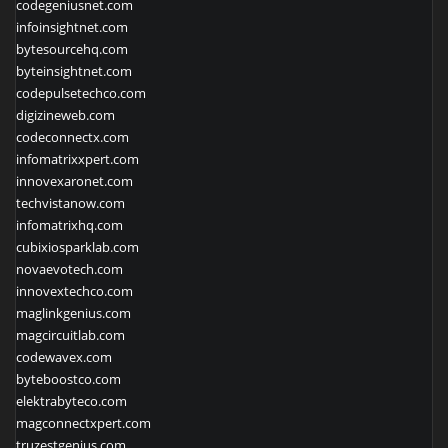
codegeniusnet.com
infoinsightnet.com
bytesourcehq.com
byteinsightnet.com
codepulsetechco.com
digizineweb.com
codeconnectx.com
infomatrixxpert.com
innovexaronet.com
techvistanow.com
infomatrixhq.com
cubixiosparklab.com
novaevotech.com
innovextechco.com
maglinkgenius.com
magcircuitlab.com
codewavex.com
byteboostco.com
elektrabyteco.com
magconnectxpert.com
truzestgenius.com