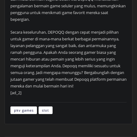
pengalaman bermain game seluler yang mulus, memungkinkan
pengguna untuk menikmati game favorit mereka saat
bepergian.
Secara keseluruhan, DEPOQQ dengan cepat menjadi pilihan
untuk gamer di mana-mana berkat berbagai permainannya,
layanan pelanggan yang sangat baik, dan antarmuka yang
ramah pengguna. Apakah Anda seorang gamer biasa yang
mencari hiburan atau pemain yang lebih serius yang ingin
menguji keterampilan Anda, Depoqq memiliki sesuatu untuk
semua orang. Jadi mengapa menunggu? Bergabunglah dengan
jutaan gamer yang telah membuat Depoqq platform permainan
mereka dan mulai bermain hari ini!
[ad_2]
pkv games
slot