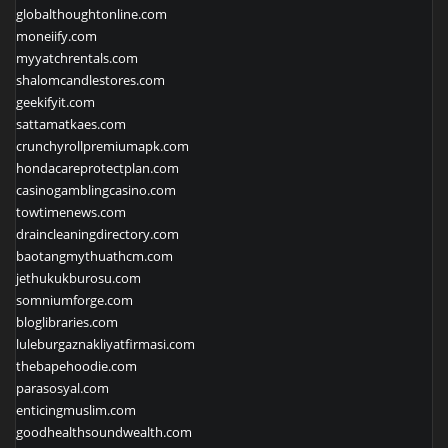
globalthoughtonline.com
moneiify.com
myyatchrentals.com
shalomcandlestores.com
geekifyit.com
sattamatkaes.com
crunchyrollpremiumapk.com
hondacareprotectplan.com
casinogamblingcasino.com
towtimenews.com
draincleaningdirectory.com
baotangmythuathcm.com
jethukukburosu.com
somniumforge.com
bloglibraries.com
luleburgaznakliyatfirmasi.com
thebapehoodie.com
parasosyal.com
enticingmuslim.com
goodhealthsoundwealth.com