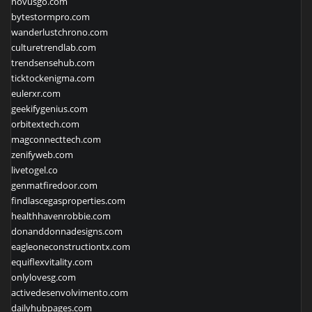
novusgo.com
bytestormpro.com
wanderlustchrono.com
culturetrendlab.com
trendsensehub.com
ticktockenigma.com
eulerxr.com
geekifygenius.com
orbitextech.com
magconnecttech.com
zenifyweb.com
livetogel.co
genmatfiredoor.com
findlascegasproperties.com
healthhavenrobbie.com
donanddonnadesigns.com
eagleoneconstructiontx.com
equiflexvitality.com
onlylovesg.com
activedesenvolvimento.com
dailyhubpages.com