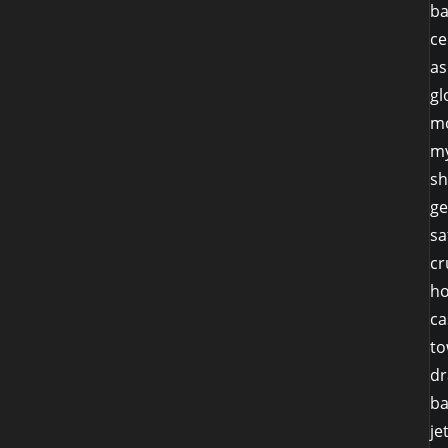
ba
ce
a
gl
mo
my
sh
ge
sa
cr
ho
ca
t
dr
b
je