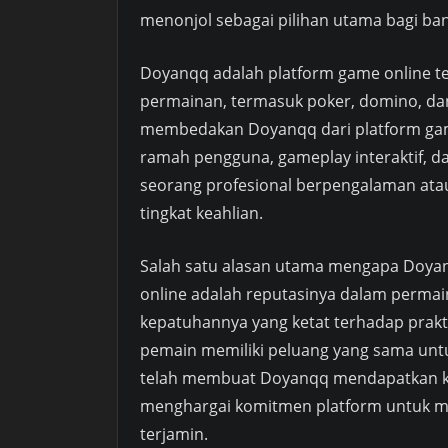
menonjol sebagai pilihan utama bagi b
Doyanqq adalah platform game online 
permainan, termasuk poker, domino, dan
membedakan Doyanqq dari platform gam
ramah pengguna, gameplay interaktif, d
seorang profesional berpengalaman ata
tingkat keahlian.
Salah satu alasan utama mengapa Doya
online adalah reputasinya dalam permaina
kepatuhannya yang ketat terhadap prak
pemain memiliki peluang yang sama unt
telah membuat Doyanqq mendapatkan ke
menghargai komitmen platform untuk m
terjamin.