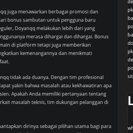
de
pk
anqq juga menawarkan berbagai promosi dan
b
Dari bonus sambutan untuk pengguna baru
po
eguler, Doyanqq melakukan lebih dari yang
b
ggunanya merasa dihargai dan dihargai. Bonus
d
ain di platform tetapi juga memberikan
p
ngkatkan kemenangannya dan menikmati
de
aat.
po
si
anqq tidak ada duanya. Dengan tim profesional
 dapat yakin bahwa masalah atau kekhawatiran apa
isien. Apakah Anda memiliki pertanyaan tentang
kait masalah teknis, tim dukungan pelanggan di
ntapkan dirinya sebagai pilihan utama bagi para
w