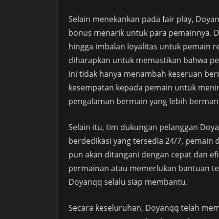
Selain menekankan pada fair play, Doy
bonus menarik untuk para pemainnya. 
hingga imbalan loyalitas untuk pemain r
diharapkan untuk memastikan bahwa pen
ini tidak hanya menambah keseruan berm
kesempatan kepada pemain untuk meni
pengalaman bermain yang lebih bermanf
Selain itu, tim dukungan pelanggan Doy
berdedikasi yang tersedia 24/7, pemain
pun akan ditangani dengan cepat dan ef
permainan atau memerlukan bantuan ter
Doyanqq selalu siap membantu.
Secara keseluruhan, Doyanqq telah mema