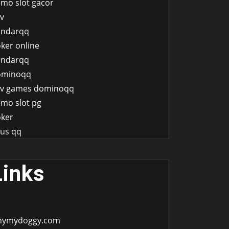
mo slot gacor
v
andarqq
ker online
andarqq
ominoqq
kv games dominoqq
mo slot pg
ker
tus qq
Links
hymydoggy.com