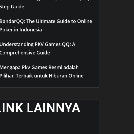
Step Guide
BandarQQ: The Ultimate Guide to Online
Poker in Indonesia
Understanding PKV Games QQ: A
Comprehensive Guide
Mengapa Pkv Games Resmi adalah
Pilihan Terbaik untuk Hiburan Online
LINK LAINNYA