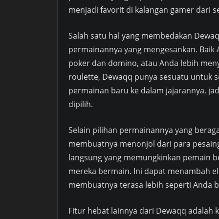
menjadi favorit di kalangan gamer dari se
Salah satu hal yang membedakan Dewaqq 
permainannya yang mengesankan. Baik A
poker dan domino, atau Anda lebih men
roulette, Dewaqq punya sesuatu untuk 
permainan baru ke dalam jajarannya, jad
dipilih.
Selain pilihan permainannya yang bera
membuatnya menonjol dari para pesaingn
langsung yang memungkinkan pemain ber
mereka bermain. Ini dapat menambah e
membuatnya terasa lebih seperti Anda b
Fitur hebat lainnya dari Dewaqq adalah ko