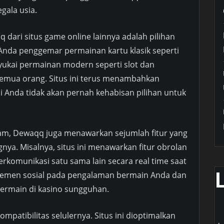
gala usia.
dari situs game online lainnya adalah pilihan
nda penggemar permainan kartu klasik seperti
yukai permainan modern seperti slot dan
semua orang. Situs ini terus menambahkan
i Anda tidak akan pernah kehabisan pilihan untuk
gam, Dewaqq juga menawarkan sejumlah fitur yang
ya. Misalnya, situs ini menawarkan fitur obrolan
komunikasi satu sama lain secara real time saat
lemen sosial pada pengalaman bermain Anda dan
ermain di kasino sungguhan.
mpatibilitas selulernya. Situs ini dioptimalkan