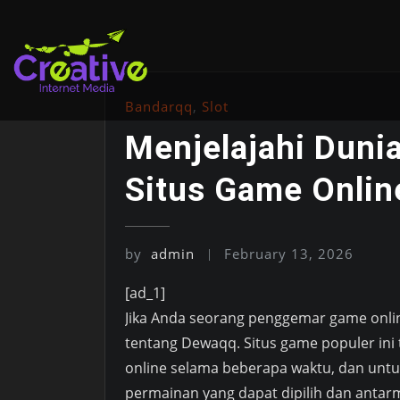
Skip
to
content
Bandarqq
,
Slot
Menjelajahi Duni
Situs Game Onlin
by
admin
February 13, 2026
[ad_1]
Jika Anda seorang penggemar game onl
tentang Dewaqq. Situs game populer in
online selama beberapa waktu, dan unt
permainan yang dapat dipilih dan anta