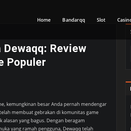
Home
Bandarqq
Slot
Casin
a Dewaqq: Review
e Populer
ine, kemungkinan besar Anda pernah mendengar
i telah membuat gebrakan di komunitas game
uk alasan yang bagus. Dengan beragam
rmuka yang ramah pengguna, Dewaqq telah