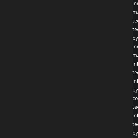
in
ma
te
te
by
in
m
in
te
in
by
co
te
in
t
by