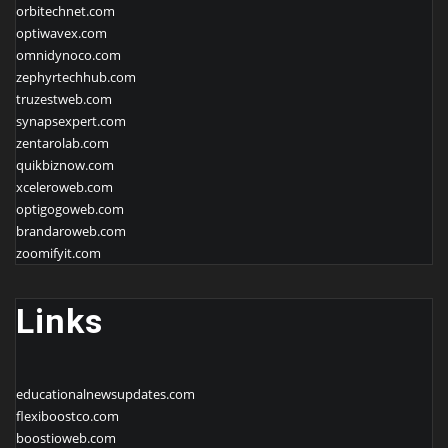
orbitechnet.com
optiwavex.com
omnidynoco.com
zephyrtechhub.com
truzestweb.com
synapsexpert.com
zentarolab.com
quikbiznow.com
xceleroweb.com
optigogoweb.com
brandaroweb.com
zoomifyit.com
Links
educationalnewsupdates.com
flexiboostco.com
boostioweb.com