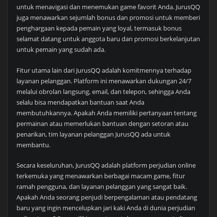
untuk menavigasi dan menemukan game favorit Anda. JurusQQ
juga menawarkan sejumlah bonus dan promosi untuk memberi
penghargaan kepada pemain yang loyal, termasuk bonus
selamat datang untuk anggota baru dan promosi berkelanjutan
untuk pemain yang sudah ada.
Fitur utama lain dari JurusQQ adalah komitmennya terhadap
layanan pelanggan. Platform ini menawarkan dukungan 24/7
melalui obrolan langsung, email, dan telepon, sehingga Anda
selalu bisa mendapatkan bantuan saat Anda
membutuhkannya. Apakah Anda memiliki pertanyaan tentang
permainan atau memerlukan bantuan dengan setoran atau
penarikan, tim layanan pelanggan JurusQQ ada untuk
membantu.
Secara keseluruhan, JurusQQ adalah platform perjudian online
terkemuka yang menawarkan berbagai macam game, fitur
ramah pengguna, dan layanan pelanggan yang sangat baik.
Apakah Anda seorang penjudi berpengalaman atau pendatang
baru yang ingin mencelupkan jari kaki Anda di dunia perjudian