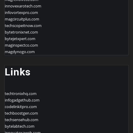
innovexarotech.com
infovortexpro.com
magcircuitplus.com
techscopeitnow.com
bytetronixnet.com
bytejetxpert.com
maginspectco.com
magdynogo.com
Links
techtronixhq.com
infogadgethub.com
codelinkitpro.com
techboostgen.com
techsensehub.com
bytelabtech.com
innovatexaweb.com