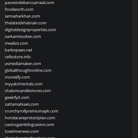
passeiodebarcoarraial.com
fondworth.com
iamseharkhan.com
thelatestkhabrain.com
digitaldesignproperties.com
sarkariresultex.com
mealizo.com
barknpaws.net
cellostore.info
asmediamaker.com
globalthoughtonline.com
moneiify.com
myyatchrentals.com
shalomcandlestores.com
geekifyit.com
sattamatkaes.com
crunchyrollpremiumapk.com
hondacareprotectplan.com
casinogamblingcasino.com
towtimenews.com