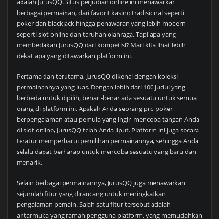
adalah JurusQQ. Situs perjudian online ini menawarkan
berbagai permainan, dari favorit kasino tradisional seperti
poker dan blackjack hingga penawaran yang lebih modern
seperti slot online dan taruhan olahraga. Tapi apa yang
membedakan JurusQQ dari kompetisi? Mari kita lihat lebih
dekat apa yang ditawarkan platform ini.
Pertama dan terutama, JurusQQ dikenal dengan koleksi
permainannya yang luas. Dengan lebih dari 100 judul yang
berbeda untuk dipilih, benar -benar ada sesuatu untuk semua
orang di platform ini. Apakah Anda seorang pro poker
berpengalaman atau pemula yang ingin mencoba tangan Anda
di slot online, JurusQQ telah Anda liput. Platform ini juga secara
teratur memperbarui pemilihan permainannya, sehingga Anda
selalu dapat berharap untuk mencoba sesuatu yang baru dan
menarik.
Selain berbagai permainannya, JurusQQ juga menawarkan
sejumlah fitur yang dirancang untuk meningkatkan
pengalaman pemain. Salah satu fitur tersebut adalah
antarmuka yang ramah pengguna platform, yang memudahkan