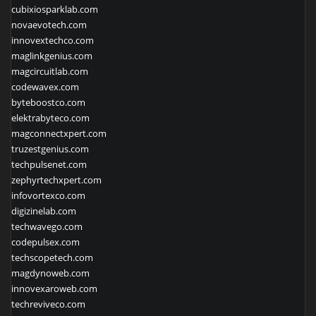
cubixiosparklab.com
novaevotech.com
innovextechco.com
maglinkgenius.com
magcircuitlab.com
codewavex.com
byteboostco.com
elektrabyteco.com
magconnectxpert.com
truzestgenius.com
techpulsenet.com
zephyrtechxpert.com
infovortexco.com
digizinelab.com
techwavego.com
codepulsex.com
techscopetech.com
magdynoweb.com
innovexaroweb.com
techreviveco.com