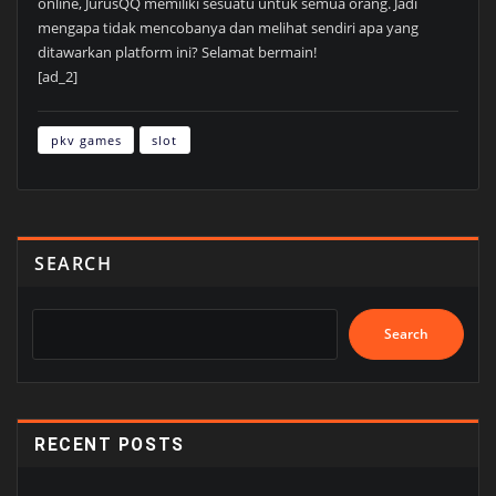
online, JurusQQ memiliki sesuatu untuk semua orang. Jadi
mengapa tidak mencobanya dan melihat sendiri apa yang
ditawarkan platform ini? Selamat bermain!
[ad_2]
pkv games
slot
SEARCH
Search
RECENT POSTS