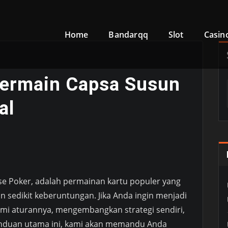
Home
Bandarqq
Slot
Casin
ermain Capsa Susun
al
se Poker, adalah permainan kartu populer yang
 sedikit keberuntungan. Jika Anda ingin menjadi
mi aturannya, mengembangkan strategi sendiri,
panduan utama ini, kami akan memandu Anda