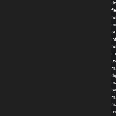
de
fl
h
me
ou
in
he
co
t
ma
di
ma
by
m
m
te