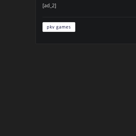
[ad_2]
pkv games