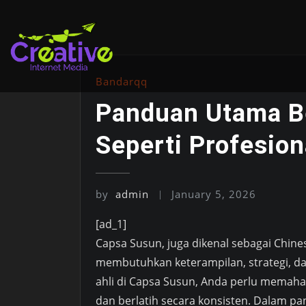
Skip
to
content
Bandarqq
Panduan Utama B
Seperti Profesion
by
admin
January 5, 2026
[ad_1]
Capsa Susun, juga dikenal sebagai Chine
membutuhkan keterampilan, strategi, dan
ahli di Capsa Susun, Anda perlu memaha
dan berlatih secara konsisten. Dalam 