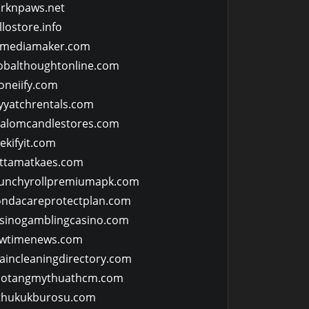
rknpaws.net
llostore.info
smediamaker.com
obalthoughtonline.com
neiify.com
yatchrentals.com
alomcandlestores.com
ekifyit.com
ttamatkaes.com
unchyrollpremiumapk.com
ndacareprotectplan.com
sinogamblingcasino.com
owtimenews.com
aincleaningdirectory.com
aotangmythuathcm.com
thukukburosu.com