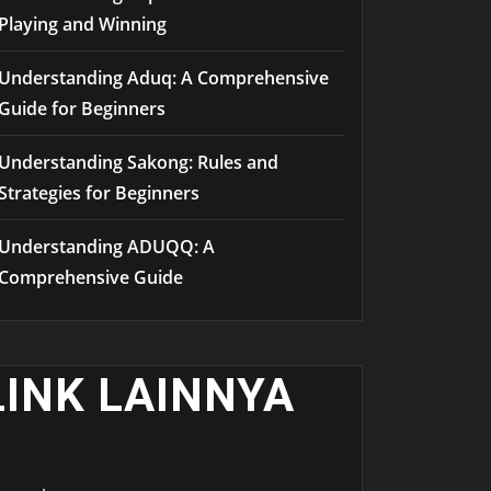
Playing and Winning
Understanding Aduq: A Comprehensive
Guide for Beginners
Understanding Sakong: Rules and
Strategies for Beginners
Understanding ADUQQ: A
Comprehensive Guide
LINK LAINNYA