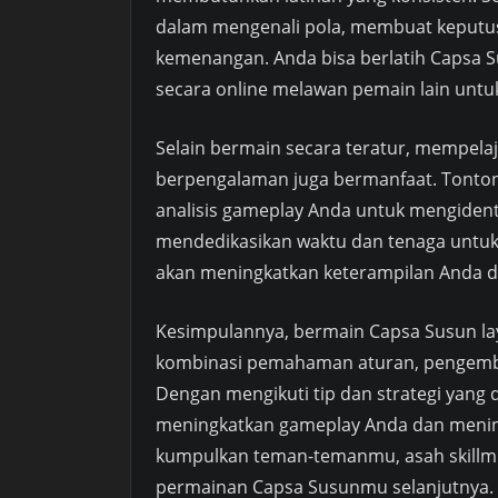
dalam mengenali pola, membuat keputu
kemenangan. Anda bisa berlatih Capsa 
secara online melawan pemain lain un
Selain bermain secara teratur, mempelaj
berpengalaman juga bermanfaat. Tonton 
analisis gameplay Anda untuk mengidenti
mendedikasikan waktu dan tenaga untuk 
akan meningkatkan keterampilan Anda d
Kesimpulannya, bermain Capsa Susun l
kombinasi pemahaman aturan, pengemban
Dengan mengikuti tip dan strategi yang
meningkatkan gameplay Anda dan menin
kumpulkan teman-temanmu, asah skillmu
permainan Capsa Susunmu selanjutnya.