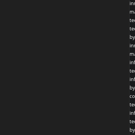
in
ma
te
te
by
in
m
in
te
in
by
co
te
in
t
by