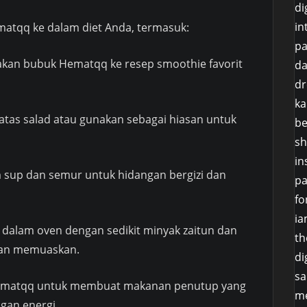
di
in
atqq ke dalam diet Anda, termasuk:
pa
kan bubuk Hematqq ke resep smoothie favorit
da
d
ka
atas salad atau gunakan sebagai hiasan untuk
be
sh
in
 sup dan semur untuk hidangan bergizi dan
pa
fo
i
dalam oven dengan sedikit minyak zaitun dan
th
dan memuaskan.
di
sa
ematqq untuk membuat makanan penutup yang
me
ngan energi.