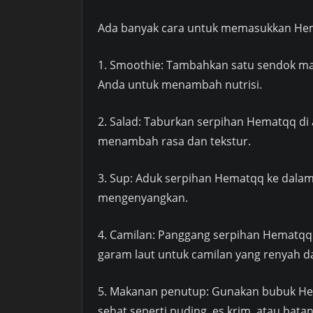
Ada banyak cara untuk memasukkan Hem
1. Smoothie: Tambahkan satu sendok ma
Anda untuk menambah nutrisi.
2. Salad: Taburkan serpihan Hematqq di 
menambah rasa dan tekstur.
3. Sup: Aduk serpihan Hematqq ke dalam
mengenyangkan.
4. Camilan: Panggang serpihan Hematqq 
garam laut untuk camilan yang renyah 
5. Makanan penutup: Gunakan bubuk H
sehat seperti puding, es krim, atau bata