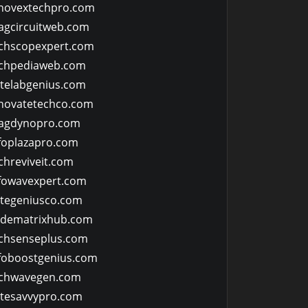
novextechpro.com
gcircuitweb.com
chscopexpert.com
chpediaweb.com
telabgenius.com
novatetechco.com
agdynopro.com
foplazapro.com
chreviveit.com
fowavexpert.com
tegeniusco.com
dematrixhub.com
chsenseplus.com
foboostgenius.com
echwavegen.com
tesavvypro.com