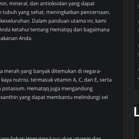
min, mineral, dan antioksidan yang dapat
tubuh yang sehat, meningkatkan pencernaan,
 keseluruhan. Dalam panduan utama ini, kami
 Anda ketahui tentang Hematqq dan bagaimana
akanan Anda.
ga merah yang banyak ditemukan di negara-
 kaya nutrisi, termasuk vitamin A, C, dan E, serta
an potasium. Hematqq juga mengandung
eaxanthin yang dapat membantu melindungi sel
ang Sehat: Hematqq kaya akan vitamin dan