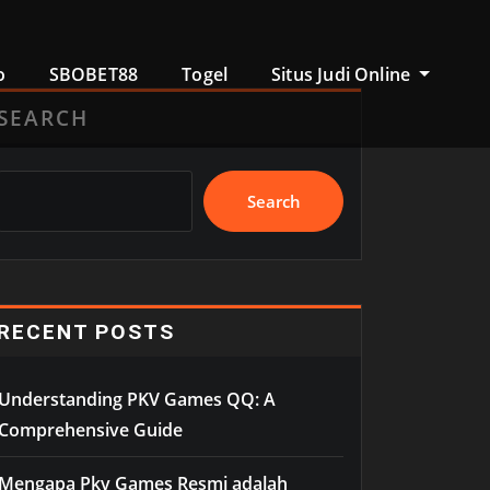
o
SBOBET88
Togel
Situs Judi Online
SEARCH
Search
RECENT POSTS
Understanding PKV Games QQ: A
Comprehensive Guide
Mengapa Pkv Games Resmi adalah