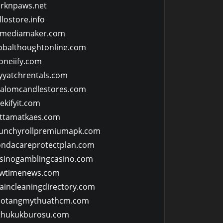
rknpaws.net
llostore.info
smediamaker.com
obalthoughtonline.com
neiify.com
yatchrentals.com
alomcandlestores.com
ekifyit.com
ttamatkaes.com
unchyrollpremiumapk.com
ndacareprotectplan.com
sinogamblingcasino.com
owtimenews.com
aincleaningdirectory.com
aotangmythuathcm.com
thukukburosu.com