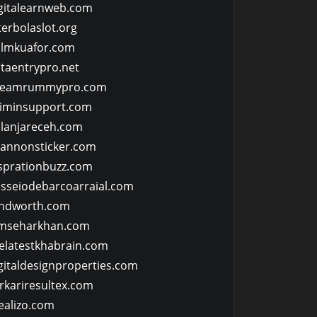
gitalearnweb.com
terbolaslot.org
lmkuafor.com
taentrypro.net
reamrummypro.com
iminsupport.com
lanjareceh.com
annonsticker.com
sprationbuzz.com
sseiodebarcoarraial.com
ndworth.com
amseharkhan.com
elatestkhabrain.com
gitaldesignproperties.com
rkariresultex.com
alizo.com