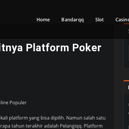
Home
Bandarqq
Slot
Casin
itnya Platform Poker
line Populer
ali platform yang bisa dipilih. Namun salah satu
rapa tahun terakhir adalah Pelangiqq. Platform