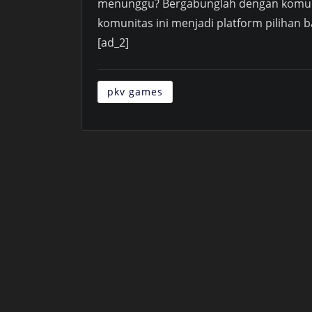
menunggu? Bergabunglah dengan komunit
komunitas ini menjadi platform pilihan 
[ad_2]
pkv games