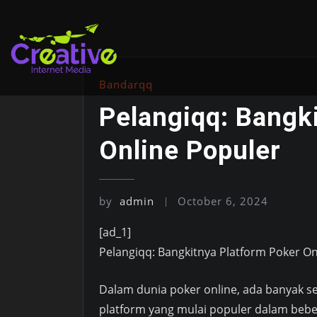
Skip
to
content
Bandarqq
Pelangiqq: Bangk
Online Populer
by
admin
October 6, 2024
[ad_1]
Pelangiqq: Bangkitnya Platform Poker On
Dalam dunia poker online, ada banyak sek
platform yang mulai populer dalam bebe