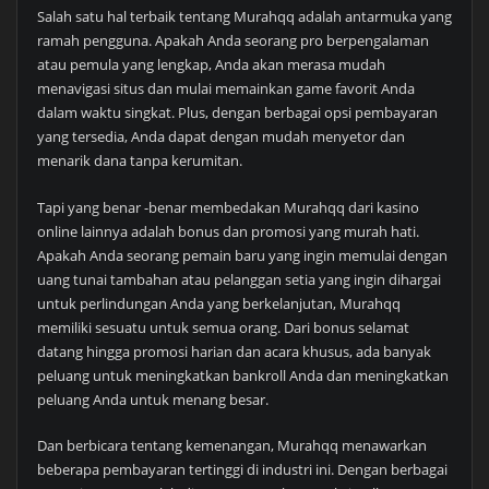
Salah satu hal terbaik tentang Murahqq adalah antarmuka yang
ramah pengguna. Apakah Anda seorang pro berpengalaman
atau pemula yang lengkap, Anda akan merasa mudah
menavigasi situs dan mulai memainkan game favorit Anda
dalam waktu singkat. Plus, dengan berbagai opsi pembayaran
yang tersedia, Anda dapat dengan mudah menyetor dan
menarik dana tanpa kerumitan.
Tapi yang benar -benar membedakan Murahqq dari kasino
online lainnya adalah bonus dan promosi yang murah hati.
Apakah Anda seorang pemain baru yang ingin memulai dengan
uang tunai tambahan atau pelanggan setia yang ingin dihargai
untuk perlindungan Anda yang berkelanjutan, Murahqq
memiliki sesuatu untuk semua orang. Dari bonus selamat
datang hingga promosi harian dan acara khusus, ada banyak
peluang untuk meningkatkan bankroll Anda dan meningkatkan
peluang Anda untuk menang besar.
Dan berbicara tentang kemenangan, Murahqq menawarkan
beberapa pembayaran tertinggi di industri ini. Dengan berbagai