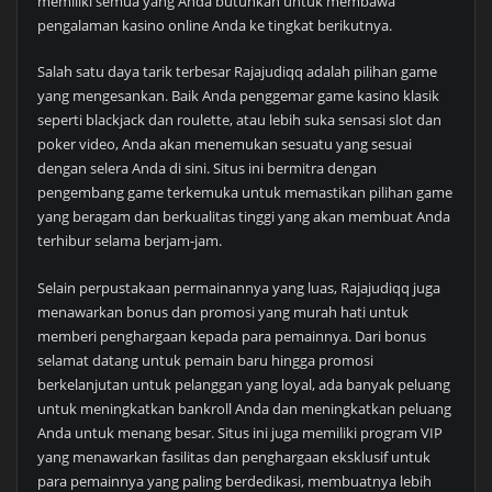
memiliki semua yang Anda butuhkan untuk membawa
pengalaman kasino online Anda ke tingkat berikutnya.
Salah satu daya tarik terbesar Rajajudiqq adalah pilihan game
yang mengesankan. Baik Anda penggemar game kasino klasik
seperti blackjack dan roulette, atau lebih suka sensasi slot dan
poker video, Anda akan menemukan sesuatu yang sesuai
dengan selera Anda di sini. Situs ini bermitra dengan
pengembang game terkemuka untuk memastikan pilihan game
yang beragam dan berkualitas tinggi yang akan membuat Anda
terhibur selama berjam-jam.
Selain perpustakaan permainannya yang luas, Rajajudiqq juga
menawarkan bonus dan promosi yang murah hati untuk
memberi penghargaan kepada para pemainnya. Dari bonus
selamat datang untuk pemain baru hingga promosi
berkelanjutan untuk pelanggan yang loyal, ada banyak peluang
untuk meningkatkan bankroll Anda dan meningkatkan peluang
Anda untuk menang besar. Situs ini juga memiliki program VIP
yang menawarkan fasilitas dan penghargaan eksklusif untuk
para pemainnya yang paling berdedikasi, membuatnya lebih