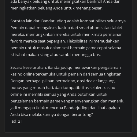
ada banyak peluang untuk meningkatkan bankroll Anda dan
meningkatkan peluang Anda untuk menang besar.
Sorotan lain dari Bandarjudiqq adalah kompatibilitas selulernya.
Pemain dapat mengakses kasino dari smartphone atau tablet
mereka, memungkinkan mereka untuk menikmati permainan
favorit mereka saat bepergian. Fleksibilitas ini memudahkan
pemain untuk masuk dalam sesi bermain game cepat selama
istirahat makan siang atau sambil menunggu bus.
Secara keseluruhan, Bandarjudiqq menawarkan pengalaman
kasino online terkemuka untuk pemain dari semua tingkatan.
Dengan berbagai pilihan permainan, opsi dealer langsung,
bonus yang murah hati, dan kompatibilitas seluler, kasino
online ini memiliki semua yang Anda butuhkan untuk
pengalaman bermain game yang menyenangkan dan menarik.
Jadi mengapa tidak mencoba Bandarjudiqq dan lihat apakah
Anda bisa melakukannya dengan beruntung?
[ad_2]