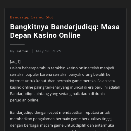
Bandarqq
,
Casino
,
Slot
Bangkitnya Bandarjudiqq: Masa
Depan Kasino Online
by
admin
May 18, 2025
[ad_1]
Dalam beberapa tahun terakhir, kasino online telah menjadi
semakin populer karena semakin banyak orang beralih ke
internet untuk kebutuhan bermain game mereka. Salah satu
kasino online paling terkenal yang muncul di era baru ini adalah
Bandarjudiqq, bintang yang sedang naik daun di dunia
perjudian online.
Bandarjudiqq dengan cepat mendapatkan reputasi untuk
memberikan pengalaman bermain game berkualitas tinggi,
dengan berbagai macam game untuk dipilih dan antarmuka