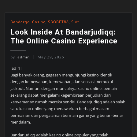
Bandarqq
,
Casino
,
SBOBET88
,
Slot
Look Inside At Bandarjudiqq:
The Online Casino Experience
by
admin
May 29, 2025
[ad_1]
Bagi banyak orang, gagasan mengunjungi kasino identik
dengan kemewahan, kemewahan, dan sensasi memukul
jackpot. Namun, dengan munculnya kasino online, pemain
sekarang dapat mengalami kegembiraan perjudian dari
kenyamanan rumah mereka sendiri. Bandarjudiqq adalah salah
satu kasino online yang menawarkan berbagai macam
permainan dan pengalaman bermain game yang benar -benar
mendalam.
Bandarjudiqq adalah kasino online populer yang telah