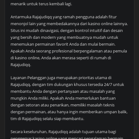
menarik untuk terus kembali lagi.
Antarmuka Rajajudiqq yang ramah pengguna adalah fitur
menonjol lain yang membedakannya dari kasino online lainnya.
Situs ini mudah dinavigasi, dengan kontrol intuitif dan desain
yang bersih dan modern yang membuatnya mudah untuk
menemukan permainan favorit Anda dan mulai bermain.
Apakah Anda seorang profesional berpengalaman atau pemula
di kasino online, Anda akan merasa seperti di rumah di
Rajajudiqq.
Layanan Pelanggan juga merupakan prioritas utama di
Rajajudiqq, dengan tim dukungan khusus tersedia 24/7 untuk
membantu Anda dengan pertanyaan atau masalah yang
mungkin Anda miliki. Apakah Anda memerlukan bantuan
dengan setoran atau penarikan, memiliki masalah teknis
dengan permainan, atau hanya ingin memberikan umpan balik,
tim di Rajajudiqq selalu siap membantu.
Secara keseluruhan, Rajajudiqq adalah tujuan utama bagi
penggemar kasino online yang mencari pengalaman bermain