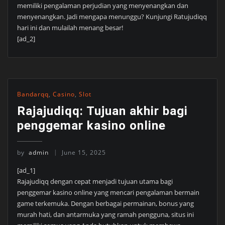
memiliki pengalaman perjudian yang menyenangkan dan
menyenangkan. Jadi mengapa menunggu? Kunjungi Ratujudiqq
hari ini dan mulailah menang besar!
[ad_2]
Bandarqq
,
Casino
,
Slot
Rajajudiqq: Tujuan akhir bagi
penggemar kasino online
by
admin
June 15, 2025
[ad_1]
Rajajudiqq dengan cepat menjadi tujuan utama bagi
penggemar kasino online yang mencari pengalaman bermain
game terkemuka. Dengan berbagai permainan, bonus yang
murah hati, dan antarmuka yang ramah pengguna, situs ini