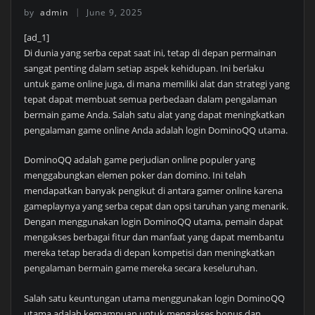
by
admin
June 9, 2025
[ad_1]
Di dunia yang serba cepat saat ini, tetap di depan permainan
sangat penting dalam setiap aspek kehidupan. Ini berlaku
untuk game online juga, di mana memiliki alat dan strategi yang
tepat dapat membuat semua perbedaan dalam pengalaman
bermain game Anda. Salah satu alat yang dapat meningkatkan
pengalaman game online Anda adalah login DominoQQ utama.
DominoQQ adalah game perjudian online populer yang
menggabungkan elemen poker dan domino. Ini telah
mendapatkan banyak pengikut di antara gamer online karena
gameplaynya yang serba cepat dan opsi taruhan yang menarik.
Dengan menggunakan login DominoQQ utama, pemain dapat
mengakses berbagai fitur dan manfaat yang dapat membantu
mereka tetap berada di depan kompetisi dan meningkatkan
pengalaman bermain game mereka secara keseluruhan.
Salah satu keuntungan utama menggunakan login DominoQQ
utama adalah kemampuan untuk mengakses bonus dan