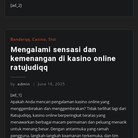
[ad_2]
Bandarqq
,
Casino
,
Slot
Mengalami sensasi dan
kemenangan di kasino online
ratujudiqq
by
admin
June 16, 2025
[ad_1]
Apakah Anda mencari pengalaman kasino online yang
menggembirakan dan menggembirakan? Tidak terlihat lagi dari
Ratujudiqq, kasino online berperingkat teratas yang
menawarkan berbagai macam permainan dan peluang menarik
untuk menang besar. Dengan antarmuka yang ramah
pengguna, langkah-langkah keamanan terkemuka, dan tim