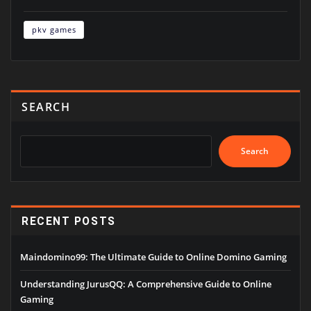
pkv games
SEARCH
Search
RECENT POSTS
Maindomino99: The Ultimate Guide to Online Domino Gaming
Understanding JurusQQ: A Comprehensive Guide to Online
Gaming