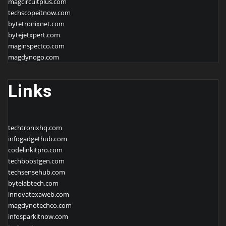
magcircuitplus.com
techscopeitnow.com
bytetronixnet.com
bytejetxpert.com
maginspectco.com
magdynogo.com
Links
techtronixhq.com
infogadgethub.com
codelinkitpro.com
techboostgen.com
techsensehub.com
bytelabtech.com
innovatexaweb.com
magdynotechco.com
infosparkitnow.com