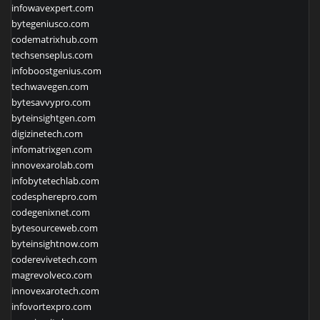
infowavexpert.com
bytegeniusco.com
codematrixhub.com
techsenseplus.com
infoboostgenius.com
techwavegen.com
bytesavvypro.com
byteinsightgen.com
digizinetech.com
infomatrixgen.com
innovexarolab.com
infobytetechlab.com
codespherepro.com
codegenixnet.com
bytesourceweb.com
byteinsightnow.com
coderevivetech.com
magrevolveco.com
innovexarotech.com
infovortexpro.com