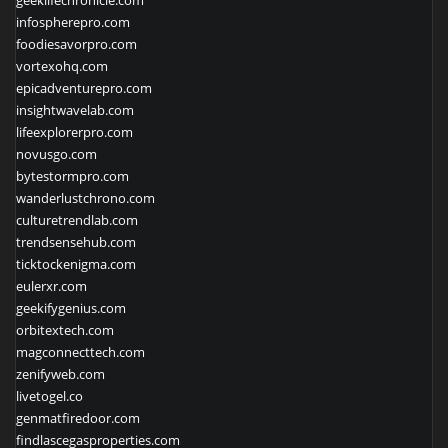
geeklifechronicle.com
infospherepro.com
foodiesavorpro.com
vortexohq.com
epicadventurepro.com
insightwavelab.com
lifeexplorerpro.com
novusgo.com
bytestormpro.com
wanderlustchrono.com
culturetrendlab.com
trendsensehub.com
ticktockenigma.com
eulerxr.com
geekifygenius.com
orbitextech.com
magconnecttech.com
zenifyweb.com
livetogel.co
genmatfiredoor.com
findlascegasproperties.com