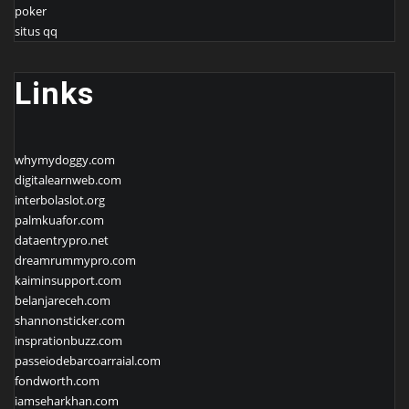
poker
situs qq
Links
whymydoggy.com
digitalearnweb.com
interbolaslot.org
palmkuafor.com
dataentrypro.net
dreamrummypro.com
kaiminsupport.com
belanjareceh.com
shannonsticker.com
insprationbuzz.com
passeiodebarcoarraial.com
fondworth.com
iamseharkhan.com