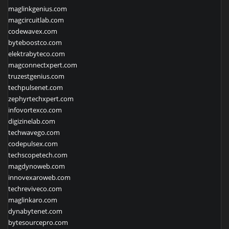
maglinkgenius.com
magcircuitlab.com
codewavex.com
byteboostco.com
elektrabyteco.com
magconnectxpert.com
truzestgenius.com
techpulsenet.com
zephyrtechxpert.com
infovortexco.com
digizinelab.com
techwavego.com
codepulsex.com
techscopetech.com
magdynoweb.com
innovexaroweb.com
techreviveco.com
maglinkaro.com
dynabytenet.com
bytesourcepro.com