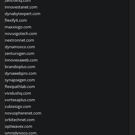
zentrixhq.com
innovestanet.com
dynabytexpert.com
flexifyit.com
maxxiogo.com
novusgotech.com
nextronnet.com
dynamoxco.com
zenturogen.com
innovexaweb.com
brandioplus.com
dynawebpro.com
synapsegen.com
flexipathlab.com
vividushq.com
vortexaplus.com
cubixiogo.com
novuspherenet.com
orbitechnet.com
optiwavex.com
omnidynoco.com