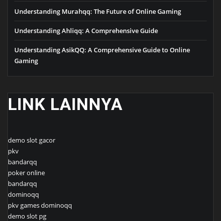
Understanding Murahqq: The Future of Online Gaming
Understanding Ahliqq: A Comprehensive Guide
Understanding AsikQQ: A Comprehensive Guide to Online
Gaming
LINK LAINNYA
demo slot gacor
pkv
bandarqq
poker online
bandarqq
dominoqq
pkv games dominoqq
demo slot pg