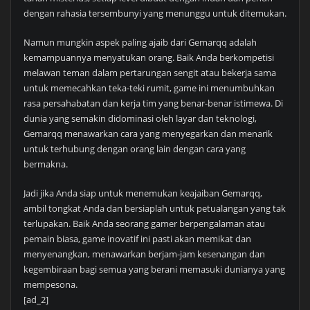
dengan rahasia tersembunyi yang menunggu untuk ditemukan.
Namun mungkin aspek paling ajaib dari Gemarqq adalah
kemampuannya menyatukan orang. Baik Anda berkompetisi
melawan teman dalam pertarungan sengit atau bekerja sama
untuk memecahkan teka-teki rumit, game ini menumbuhkan
rasa persahabatan dan kerja tim yang benar-benar istimewa. Di
dunia yang semakin didominasi oleh layar dan teknologi,
Gemarqq menawarkan cara yang menyegarkan dan menarik
untuk terhubung dengan orang lain dengan cara yang
bermakna.
Jadi jika Anda siap untuk menemukan keajaiban Gemarqq,
ambil tongkat Anda dan bersiaplah untuk petualangan yang tak
terlupakan. Baik Anda seorang gamer berpengalaman atau
pemain biasa, game inovatif ini pasti akan memikat dan
menyenangkan, menawarkan berjam-jam kesenangan dan
kegembiraan bagi semua yang berani memasuki dunianya yang
mempesona.
[ad_2]