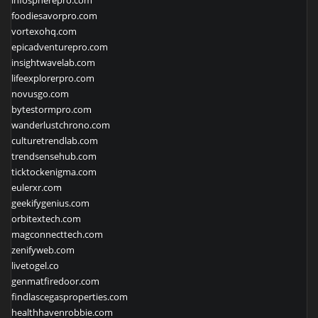
infospherepro.com
foodiesavorpro.com
vortexohq.com
epicadventurepro.com
insightwavelab.com
lifeexplorerpro.com
novusgo.com
bytestormpro.com
wanderlustchrono.com
culturetrendlab.com
trendsensehub.com
ticktockenigma.com
eulerxr.com
geekifygenius.com
orbitextech.com
magconnecttech.com
zenifyweb.com
livetogel.co
genmatfiredoor.com
findlascegasproperties.com
healthhavenrobbie.com