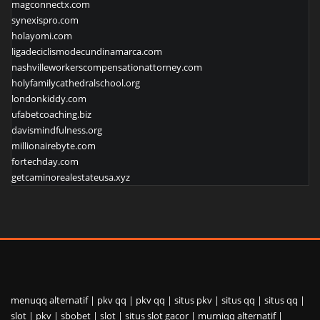
magconnectx.com
synexispro.com
holayomi.com
ligadeciclismodecundinamarca.com
nashvilleworkerscompensationattorney.com
holyfamilycathedralschool.org
londonkiddy.com
ufabetcoaching.biz
davismindfulness.org
millionairebyte.com
fortechday.com
getcaminorealestateusa.xyz
menuqq alternatif
|
pkv qq
|
pkv qq
|
situs pkv
|
situs qq
|
situs qq
|
slot
|
pkv
|
sbobet
|
slot
|
situs slot gacor
|
murniqq alternatif
|