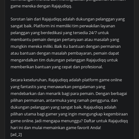
game mereka dengan Rajajudiqq.
Sorotan lain dari Rajajudiqq adalah dukungan pelanggan yang
sangat baik. Platform ini memiliki tim perwakilan layanan
pelanggan yang berdedikasi yang tersedia 24/7 untuk
membantu pemain dengan pertanyaan atau masalah yang
mungkin mereka miliki. Baik itu bantuan dengan permainan
atau bantuan dengan masalah pembayaran, pemain dapat
mengandalkan tim dukungan pelanggan Rajajudiqq untuk
memberikan bantuan yang cepat dan profesional.
Secara keseluruhan, Rajajudiqq adalah platform game online
yang fantastis yang menawarkan pengalaman yang
mendebarkan dan menarik bagi para pemain. Dengan berbagai
pilihan permainan, antarmuka yang ramah pengguna, dan
dukungan pelanggan yang sangat baik, Rajajudiqq adalah
pilihan utama bagi gamer yang ingin mengungkap kegembiraan
game online. Jadi mengapa menunggu? Daftar untuk Rajajudiqq
hari ini dan mulai memainkan game favorit Anda!
[ad_2]