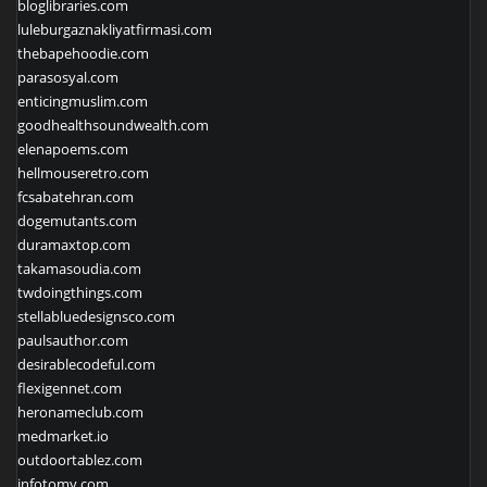
bloglibraries.com
luleburgaznakliyatfirmasi.com
thebapehoodie.com
parasosyal.com
enticingmuslim.com
goodhealthsoundwealth.com
elenapoems.com
hellmouseretro.com
fcsabatehran.com
dogemutants.com
duramaxtop.com
takamasoudia.com
twdoingthings.com
stellabluedesignsco.com
paulsauthor.com
desirablecodeful.com
flexigennet.com
heronameclub.com
medmarket.io
outdoortablez.com
infotomy.com