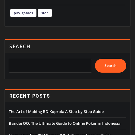
pkv games
slot
SEARCH
Search
RECENT POSTS
The Art of Making BD Koprok: A Step-by-Step Guide
BandarQQ: The Ultimate Guide to Online Poker in Indonesia