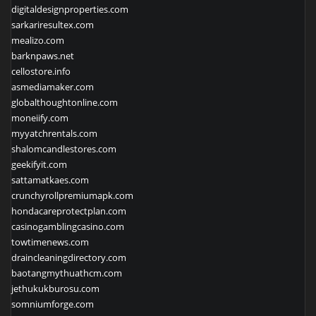
digitaldesignproperties.com
sarkariresultex.com
mealizo.com
barknpaws.net
cellostore.info
asmediamaker.com
globalthoughtonline.com
moneiify.com
myyatchrentals.com
shalomcandlestores.com
geekifyit.com
sattamatkaes.com
crunchyrollpremiumapk.com
hondacareprotectplan.com
casinogamblingcasino.com
towtimenews.com
draincleaningdirectory.com
baotangmythuathcm.com
jethukukburosu.com
somniumforge.com