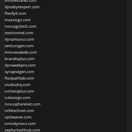
innovestanet.com
dynabytexpert.com
flexifyit.com
maxxiogo.com
novusgotech.com
nextronnet.com
dynamoxco.com
zenturogen.com
innovexaweb.com
brandioplus.com
dynawebpro.com
synapsegen.com
flexipathlab.com
vividushq.com
vortexaplus.com
cubixiogo.com
novuspherenet.com
orbitechnet.com
optiwavex.com
omnidynoco.com
zephyrtechhub.com