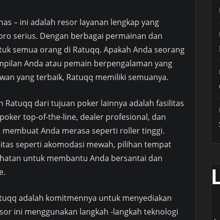
as – ini adalah resor layanan lengkap yang
pro serius. Dengan berbagai permainan dan
ntuk semua orang di Ratuqq. Apakah Anda seorang
ampilan Anda atau pemain berpengalaman yang
wan yang terbaik, Ratuqq memiliki semuanya.
Ratuqq dari tujuan poker lainnya adalah fasilitas
ker top-of-the-line, dealer profesional, dan
membuat Anda merasa seperti roller tinggi.
litas seperti akomodasi mewah, pilihan tempat
ehatan untuk membantu Anda bersantai dan
e.
tuqq adalah komitmennya untuk menyediakan
sor ini menggunakan langkah -langkah teknologi