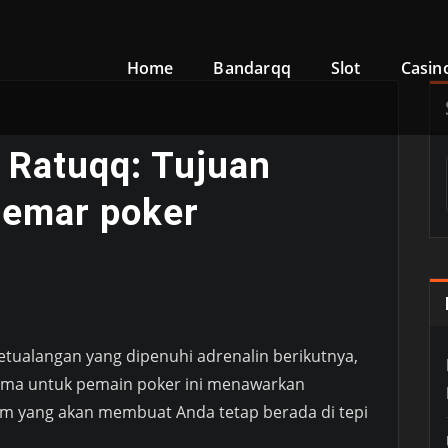
Home
Bandarqq
Slot
Casin
 Ratuqq: Tujuan
gemar poker
tualangan yang dipenuhi adrenalin berikutnya,
 utama untuk pemain poker ini menawarkan
 yang akan membuat Anda tetap berada di tepi