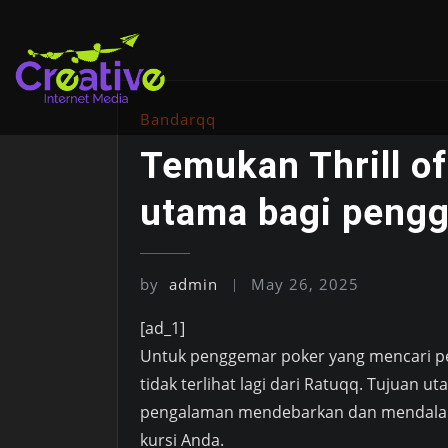
Skip
to
content
Bandarqq
Temukan Thrill of
utama bagi peng
by
admin
May 26, 2025
[ad_1]
Untuk penggemar poker yang mencari pe
tidak terlihat lagi dari Ratuqq. Tujuan
pengalaman mendebarkan dan mendalam
kursi Anda.