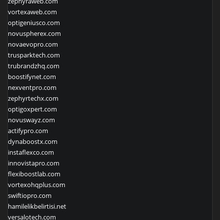
zephyraweb.com
vortexaweb.com
optigeniusco.com
novuspherex.com
novaevopro.com
trusparktech.com
trubrandzhq.com
boostifynet.com
nexventpro.com
zephyrtechx.com
optigoxpert.com
novuswayz.com
actifypro.com
dynaboostx.com
instaflexco.com
innovistapro.com
flexiboostlab.com
vortexohqplus.com
swiftiopro.com
hamilelikbelirtisi.net
versalotech.com