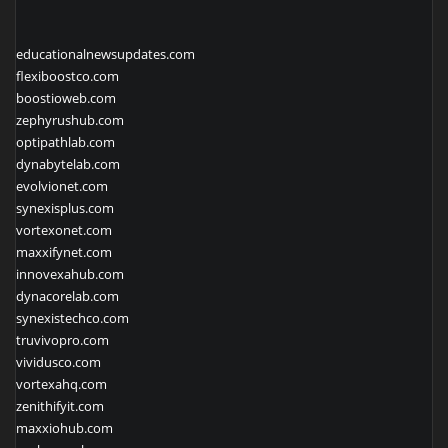
educationalnewsupdates.com
flexiboostco.com
boostioweb.com
zephyrushub.com
optipathlab.com
dynabytelab.com
evolvionet.com
synexisplus.com
vortexonet.com
maxxifynet.com
innovexahub.com
dynacorelab.com
synexistechco.com
truvivopro.com
vividusco.com
vortexahq.com
zenithifyit.com
maxxiohub.com