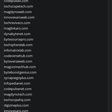
codepulsex.com
techscopetech.com
magdynoweb.com
innovexaroweb.com
techreviveco.com
maglinkaro.com
dynabytenet.com
bytesourcepro.com
techspherelab.com
infomatrixlab.com
codeversehub.com
byteverseweb.com
magconnecthub.com
byteboostgenius.com
synapsegoplus.com
infopedianet.com
codepulsenet.com
magdynotech.com
techscopehq.com
digizineplus.com
innovexaro.com