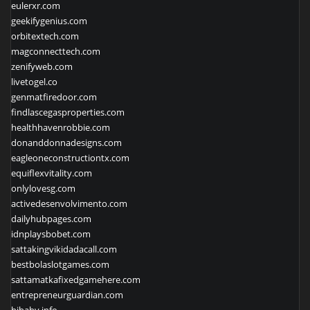
eulerxr.com
geekifygenius.com
orbitextech.com
magconnecttech.com
zenifyweb.com
livetogel.co
genmatfiredoor.com
findlascegasproperties.com
healthhavenrobbie.com
donanddonnadesigns.com
eagleoneconstructiontx.com
equiflexvitality.com
onlylovesg.com
activedesenvolvimento.com
dailyhubpages.com
idnplaysbobet.com
sattakingvikidadacall.com
bestbolaslotgames.com
sattamatkafixedgamehere.com
entrepreneurguardian.com