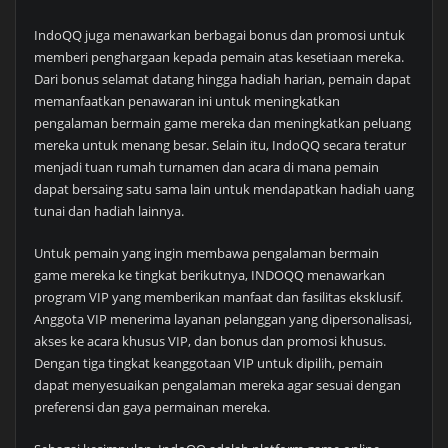
IndoQQ juga menawarkan berbagai bonus dan promosi untuk
memberi penghargaan kepada pemain atas kesetiaan mereka.
Dari bonus selamat datang hingga hadiah harian, pemain dapat
memanfaatkan penawaran ini untuk meningkatkan
pengalaman bermain game mereka dan meningkatkan peluang
mereka untuk menang besar. Selain itu, IndoQQ secara teratur
menjadi tuan rumah turnamen dan acara di mana pemain
dapat bersaing satu sama lain untuk mendapatkan hadiah uang
tunai dan hadiah lainnya.
Untuk pemain yang ingin membawa pengalaman bermain
game mereka ke tingkat berikutnya, INDOQQ menawarkan
program VIP yang memberikan manfaat dan fasilitas eksklusif.
Anggota VIP menerima layanan pelanggan yang dipersonalisasi,
akses ke acara khusus VIP, dan bonus dan promosi khusus.
Dengan tiga tingkat keanggotaan VIP untuk dipilih, pemain
dapat menyesuaikan pengalaman mereka agar sesuai dengan
preferensi dan gaya permainan mereka.