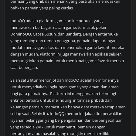
bermain yang unik dan menarik yang pasti akan memuaskan
bahkan pemain yang paling cerdas.
IndoQQ adalah platform game online populer yang
menawarkan berbagai macam game, termasuk poker,
DominoQQ, Capsa Susun, dan Bandarq. Dengan antarmuka
yang ramping dan ramah pengguna, pemain dapat dengan
mudah menavigasi situs dan menemukan game favorit mereka
dengan mudah. Platform ini juga menawarkan aplikasi seluler,
memungkinkan pemain untuk menikmati game favorit mereka
saat bepergian.
Salah satu fitur menonjol dari IndoQQ adalah komitmennya
untuk menyediakan lingkungan game yang aman dan aman
bagi para pemainnya. Platform ini menggunakan teknologi
enkripsi terbaru untuk melindungi informasi pribadi dan
keuangan pemain, memastikan bahwa data mereka tetap aman
setiap saat. Selain itu, IndoQQ mempekerjakan tim perwakilan
layanan pelanggan yang berpengalaman dan berpengetahuan
yang tersedia 24/7 untuk membantu pemain dengan
pertanyaan atau masalah yang mungkin mereka miliki.