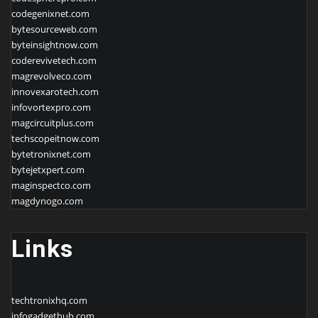
codegenixnet.com
bytesourceweb.com
byteinsightnow.com
coderevivetech.com
magrevolveco.com
innovexarotech.com
infovortexpro.com
magcircuitplus.com
techscopeitnow.com
bytetronixnet.com
bytejetxpert.com
maginspectco.com
magdynogo.com
Links
techtronixhq.com
infogadgethub.com