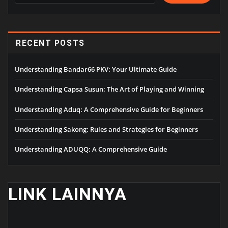
RECENT POSTS
Understanding Bandar66 PKV: Your Ultimate Guide
Understanding Capsa Susun: The Art of Playing and Winning
Understanding Aduq: A Comprehensive Guide for Beginners
Understanding Sakong: Rules and Strategies for Beginners
Understanding ADUQQ: A Comprehensive Guide
LINK LAINNYA