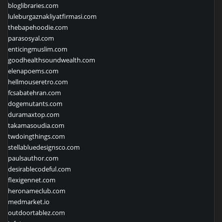
bloglibraries.com
luleburgaznakliyatfirmasi.com
thebapehoodie.com
parasosyal.com
enticingmuslim.com
goodhealthsoundwealth.com
elenapoems.com
hellmouseretro.com
fcsabatehran.com
dogemutants.com
duramaxtop.com
takamasoudia.com
twdoingthings.com
stellabluedesignsco.com
paulsauthor.com
desirablecodeful.com
flexigennet.com
heronameclub.com
medmarket.io
outdoortablez.com