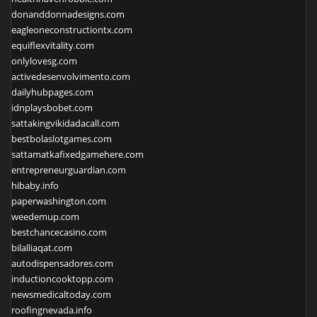
donanddonnadesigns.com
eagleoneconstructiontx.com
equiflexvitality.com
onlylovesg.com
activedesenvolvimento.com
dailyhubpages.com
idnplaysbobet.com
sattakingvikidadacall.com
bestbolaslotgames.com
sattamatkafixedgamehere.com
entrepreneurguardian.com
hibaby.info
paperwashington.com
weedemup.com
bestchancecasino.com
bilalliaqat.com
autodispensadores.com
inductioncooktopp.com
newsmedicaltoday.com
roofingnevada.info