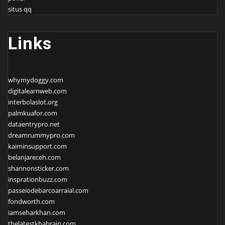
situs qq
Links
whymydoggy.com
digitalearnweb.com
interbolaslot.org
palmkuafor.com
dataentrypro.net
dreamrummypro.com
kaiminsupport.com
belanjareceh.com
shannonsticker.com
insprationbuzz.com
passeiodebarcoarraial.com
fondworth.com
iamseharkhan.com
thelatestkhabrain.com