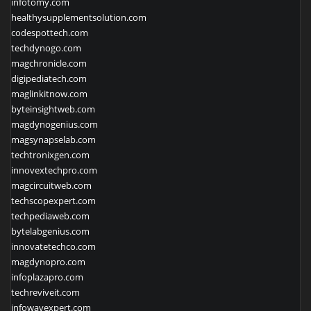
infotomy.com
healthysupplementsolution.com
codespottech.com
techdynogo.com
magchronicle.com
digipediatech.com
maglinkitnow.com
byteinsightweb.com
magdynogenius.com
magsynapselab.com
techtronixgen.com
innovextechpro.com
magcircuitweb.com
techscopexpert.com
techpediaweb.com
bytelabgenius.com
innovatetechco.com
magdynopro.com
infoplazapro.com
techreviveit.com
infowavexpert.com