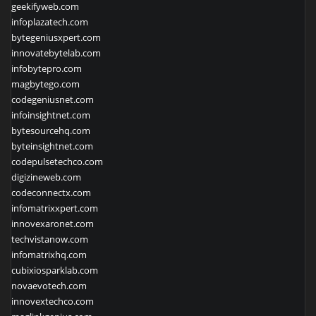
geekifyweb.com
infoplazatech.com
bytegeniusxpert.com
innovatebytelab.com
infobytepro.com
magbytego.com
codegeniusnet.com
infoinsightnet.com
bytesourcehq.com
byteinsightnet.com
codepulsetechco.com
digizineweb.com
codeconnectx.com
infomatrixxpert.com
innovexaronet.com
techvistanow.com
infomatrixhq.com
cubixiosparklab.com
novaevotech.com
innovextechco.com