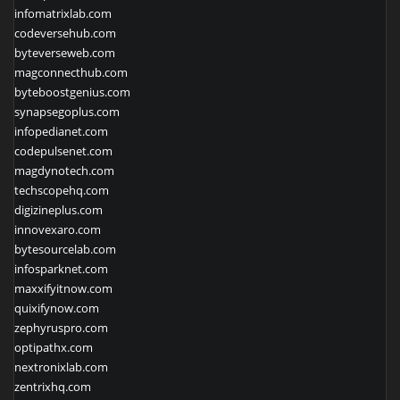
infomatrixlab.com
codeversehub.com
byteverseweb.com
magconnecthub.com
byteboostgenius.com
synapsegoplus.com
infopedianet.com
codepulsenet.com
magdynotech.com
techscopehq.com
digizineplus.com
innovexaro.com
bytesourcelab.com
infosparknet.com
maxxifyitnow.com
quixifynow.com
zephyruspro.com
optipathx.com
nextronixlab.com
zentrixhq.com