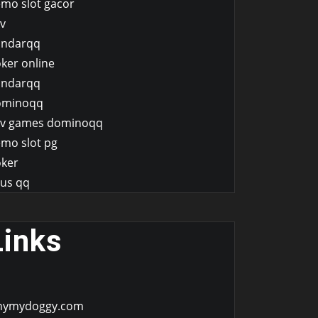
mo slot gacor
v
andarqq
ker online
andarqq
ominoqq
kv games dominoqq
mo slot pg
ker
tus qq
Links
hymydoggy.com