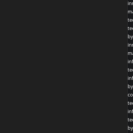
in
ma
te
te
by
in
m
in
te
in
by
co
te
in
t
by