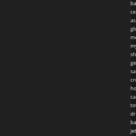
ba
ce
a
gl
mo
my
sh
ge
sa
cr
ho
ca
t
dr
b
je