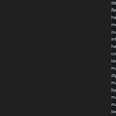
de
fl
h
me
ou
in
he
co
t
ma
di
ma
by
m
m
te