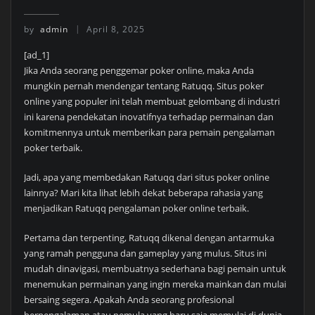
by
admin
April 8, 2025
[ad_1]
Jika Anda seorang penggemar poker online, maka Anda
mungkin pernah mendengar tentang Ratuqq. Situs poker
online yang populer ini telah membuat gelombang di industri
ini karena pendekatan inovatifnya terhadap permainan dan
komitmennya untuk memberikan para pemain pengalaman
poker terbaik.
Jadi, apa yang membedakan Ratuqq dari situs poker online
lainnya? Mari kita lihat lebih dekat beberapa rahasia yang
menjadikan Ratuqq pengalaman poker online terbaik.
Pertama dan terpenting, Ratuqq dikenal dengan antarmuka
yang ramah pengguna dan gameplay yang mulus. Situs ini
mudah dinavigasi, membuatnya sederhana bagi pemain untuk
menemukan permainan yang ingin mereka mainkan dan mulai
bersaing segera. Apakah Anda seorang profesional