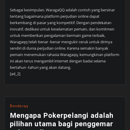
Sebagai kesimpulan, WaragaQQ adalah contoh yang bersinar
tentang bagaimana platform perjudian online dapat
berkembang di pasar yang kompetitif. Dengan pendekatan
inovatif, dedikasi untuk keselamatan pemain, dan komitmen
untuk memberikan pengalaman bermain game terbaik,
Waragaqq telah benar -benar mengukir ceruk untuk dirinya
sendiri di dunia perjudian online. Karena semakin banyak
pemain menemukan rahasia Waragaqq, kemungkinan platform
ini akan terus mengambil internet dengan badai selama
bertahun -tahun yang akan datang.
[ad_2]
Bandarqq
Mengapa Pokerpelangi adalah
pilihan utama bagi penggemar