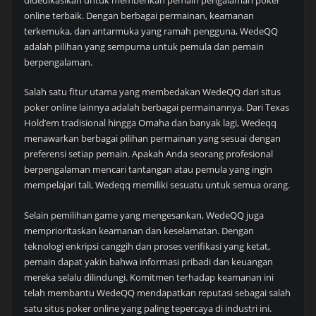
didedikasikan untuk memberikan pemain pengalaman poker
online terbaik. Dengan berbagai permainan, keamanan
terkemuka, dan antarmuka yang ramah pengguna, WedeQQ
adalah pilihan yang sempurna untuk pemula dan pemain
berpengalaman.
Salah satu fitur utama yang membedakan WedeQQ dari situs
poker online lainnya adalah berbagai permainannya. Dari Texas
Hold’em tradisional hingga Omaha dan banyak lagi, Wedeqq
menawarkan berbagai pilihan permainan yang sesuai dengan
preferensi setiap pemain. Apakah Anda seorang profesional
berpengalaman mencari tantangan atau pemula yang ingin
mempelajari tali, Wedeqq memiliki sesuatu untuk semua orang.
Selain pemilihan game yang mengesankan, WedeQQ juga
memprioritaskan keamanan dan keselamatan. Dengan
teknologi enkripsi canggih dan proses verifikasi yang ketat,
pemain dapat yakin bahwa informasi pribadi dan keuangan
mereka selalu dilindungi. Komitmen terhadap keamanan ini
telah membantu WedeQQ mendapatkan reputasi sebagai salah
satu situs poker online yang paling tepercaya di industri ini.