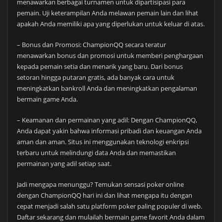
menawarkan berbagai turnamen untuk dipartisipasi para
pemain. Uji keterampilan Anda melawan pemain lain dan lihat
apakah Anda memiliki apa yang diperlukan untuk keluar di atas.
– Bonus dan Promosi: ChampionQQ secara teratur
menawarkan bonus dan promosi untuk memberi penghargaan
kepada pemain setia dan menarik yang baru. Dari bonus
setoran hingga putaran gratis, ada banyak cara untuk
meningkatkan bankroll Anda dan meningkatkan pengalaman
bermain game Anda.
– Keamanan dan permainan yang adil: Dengan ChampionQQ,
Anda dapat yakin bahwa informasi pribadi dan keuangan Anda
aman dan aman. Situs ini menggunakan teknologi enkripsi
terbaru untuk melindungi data Anda dan memastikan
permainan yang adil setiap saat.
Jadi mengapa menunggu? Temukan sensasi poker online
dengan ChampionQQ hari ini dan lihat mengapa itu dengan
cepat menjadi salah satu platform poker paling populer di web.
Daftar sekarang dan mulailah bermain game favorit Anda dalam