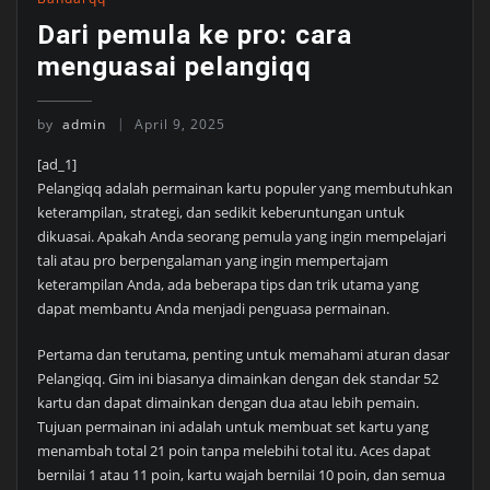
Dari pemula ke pro: cara
menguasai pelangiqq
by
admin
April 9, 2025
[ad_1]
Pelangiqq adalah permainan kartu populer yang membutuhkan
keterampilan, strategi, dan sedikit keberuntungan untuk
dikuasai. Apakah Anda seorang pemula yang ingin mempelajari
tali atau pro berpengalaman yang ingin mempertajam
keterampilan Anda, ada beberapa tips dan trik utama yang
dapat membantu Anda menjadi penguasa permainan.
Pertama dan terutama, penting untuk memahami aturan dasar
Pelangiqq. Gim ini biasanya dimainkan dengan dek standar 52
kartu dan dapat dimainkan dengan dua atau lebih pemain.
Tujuan permainan ini adalah untuk membuat set kartu yang
menambah total 21 poin tanpa melebihi total itu. Aces dapat
bernilai 1 atau 11 poin, kartu wajah bernilai 10 poin, dan semua