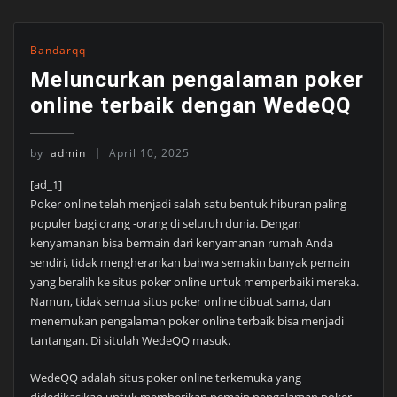
Bandarqq
Meluncurkan pengalaman poker
online terbaik dengan WedeQQ
by
admin
April 10, 2025
[ad_1]
Poker online telah menjadi salah satu bentuk hiburan paling
populer bagi orang -orang di seluruh dunia. Dengan
kenyamanan bisa bermain dari kenyamanan rumah Anda
sendiri, tidak mengherankan bahwa semakin banyak pemain
yang beralih ke situs poker online untuk memperbaiki mereka.
Namun, tidak semua situs poker online dibuat sama, dan
menemukan pengalaman poker online terbaik bisa menjadi
tantangan. Di situlah WedeQQ masuk.
WedeQQ adalah situs poker online terkemuka yang