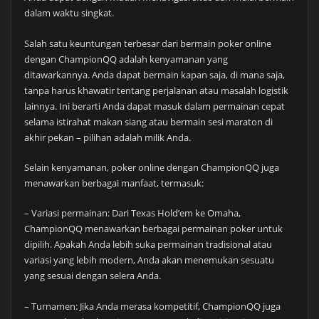
dalam waktu singkat.
Salah satu keuntungan terbesar dari bermain poker online
dengan ChampionQQ adalah kenyamanan yang
ditawarkannya. Anda dapat bermain kapan saja, di mana saja,
tanpa harus khawatir tentang perjalanan atau masalah logistik
lainnya. Ini berarti Anda dapat masuk dalam permainan cepat
selama istirahat makan siang atau bermain sesi maraton di
akhir pekan – pilihan adalah milik Anda.
Selain kenyamanan, poker online dengan ChampionQQ juga
menawarkan berbagai manfaat, termasuk:
– Variasi permainan: Dari Texas Hold’em ke Omaha,
ChampionQQ menawarkan berbagai permainan poker untuk
dipilih. Apakah Anda lebih suka permainan tradisional atau
variasi yang lebih modern, Anda akan menemukan sesuatu
yang sesuai dengan selera Anda.
– Turnamen: Jika Anda merasa kompetitif, ChampionQQ juga