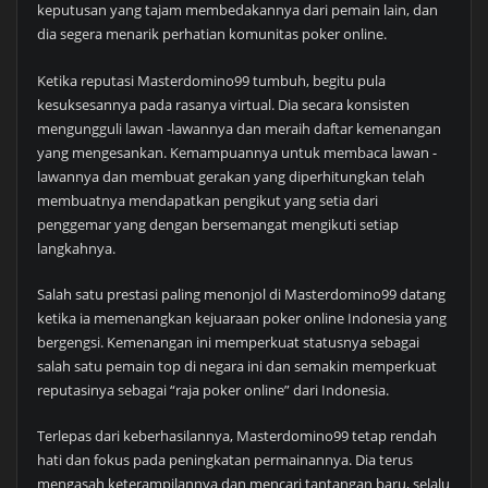
keputusan yang tajam membedakannya dari pemain lain, dan
dia segera menarik perhatian komunitas poker online.
Ketika reputasi Masterdomino99 tumbuh, begitu pula
kesuksesannya pada rasanya virtual. Dia secara konsisten
mengungguli lawan -lawannya dan meraih daftar kemenangan
yang mengesankan. Kemampuannya untuk membaca lawan -
lawannya dan membuat gerakan yang diperhitungkan telah
membuatnya mendapatkan pengikut yang setia dari
penggemar yang dengan bersemangat mengikuti setiap
langkahnya.
Salah satu prestasi paling menonjol di Masterdomino99 datang
ketika ia memenangkan kejuaraan poker online Indonesia yang
bergengsi. Kemenangan ini memperkuat statusnya sebagai
salah satu pemain top di negara ini dan semakin memperkuat
reputasinya sebagai “raja poker online” dari Indonesia.
Terlepas dari keberhasilannya, Masterdomino99 tetap rendah
hati dan fokus pada peningkatan permainannya. Dia terus
mengasah keterampilannya dan mencari tantangan baru, selalu