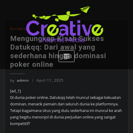
Skip
to
content
Bandarqq
Mengungkap Kisah Sukses
Datukqq: Dari awal yang
sederhana hingga dominasi
poker online
by
admin
April 11, 2025
[ad_1]
Di dunia poker online, Datukqq telah muncul sebagai kekuatan
dominan, menarik pemain dari seluruh dunia ke platformnya.
Tetapi bagaimana situs yang dulu sederhana ini muncul ke arah
yang begitu menonjol di dunia perjudian online yang sangat
kompetitif?